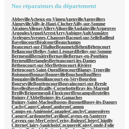
Nos réparateurs du département
Abbeville
Acheux-en-Vimeu
Agenville
Agenvillers
Aigneville
Ailly-le-Haut-Clocher
Ailly-sur-Somme
Airaines
Allenay
Allery
Allonville
Andainville
Argœuves
Argoules
Arguel
Arrest
Arry
Aubigny
Ault
Aumâtre
Avelesges
Avesnes-Chaussoy
Bacouel-sur-Selle
Bailleul
Bavelincourt
Béalcourt
Beauchamps
Beaucourt-sur-l'Hallue
Beaumetz
Béhen
Béhencourt
Bellancourt
Belloy-Saint-Léonard
Belloy-sur-Somme
Bermesnil
Bernâtre
Bernaville
Bernay-en-Ponthieu
Berneuil
Bertangles
Berteaucourt-les-Dames
Béthencourt-sur-Mer
Bettencourt-Rivière
Bettencourt-Saint-Ouen
Biencourt
Blangy-Tronville
Boismont
Bonnay
Bonneville
Bouchon
Boufflers
Bougainville
Bouillancourt-en-Séry
Bourdon
Bourseville
Bouttencourt
Bouvaincourt-sur-Bresle
Bovelles
Boves
Brailly-Cornehotte
Bray-lès-Mareuil
Breilly
Briquemesnil-Floxicourt
Brucamps
Brutelles
Buigny-l'Abbé
Buigny-lès-Gamaches
Buigny-Saint-Maclou
Bussus-Bussuel
Bussy-lès-Daours
Cachy
Cagny
Cahon
Cambron
Camon
Camps-en-Amiénois
Canaples
Canchy
Cannessières
Caours
Cardonnette
Cavillon
Cayeux-en-Santerre
Cayeux-sur-Mer
Cerisy
Cerisy-Buleux
Chépy
Chipilly
Citerne
Clairy-Saulchoix
Cocquerel
Coisy
Condé-Folie