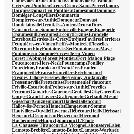
Conteville
Corbie
Cottenchy
Coulonvillers
Cramont
Crécy-en-Ponthieu
Creuse
Crouy-Saint-Pierre
Daours
Dargnies
Domart-en-Ponthieu
Domesmont
Dominois
Domléger-Longvillers
Dommartin
Dompierre-sur-Authie
Domqueur
Domvast
Doudelainville
Dreuil-lès-Amiens
Drucat
Dury
Eaucourt-sur-Somme
Embreville
Épagne-Épagnette
Épaumesnil
Épécamps
Ercourt
Ergnies
Érondelle
Estrébœuf
Estrées-lès-Crécy
Étréjust
Favières
Ferrières
Feuquières-en-Vimeu
Fieffes-Montrelet
Flesselles
Flixecourt
Fluy
Fontaine-le-Sec
Fontaine-sur-Maye
Fontaine-sur-Somme
Forceville-en-Vimeu
Forest-l'Abbaye
Forest-Montiers
Fort-Mahon-Plage
Foucaucourt-Hors-Nesle
Fouencamps
Fouilloy
Fourdrinoy
Framicourt
Francières
Franleu
Franqueville
Fransu
Franvillers
Fréchencourt
Fresnes-Tilloloy
Fresneville
Fresnoy-Andainville
Fressenneville
Frettecuisse
Frettemeule
Friaucourt
Friville-Escarbotin
Frohen-sur-Authie
Froyelles
Frucourt
Gamaches
Gapennes
Gentelles
Glisy
Gorenflos
Gorges
Grand-Laviers
Grattepanche
Grébault-Mesnil
Gueschart
Guignemicourt
Hailles
Hallencourt
Halloy-lès-Pernois
Hamelet
Hangest-sur-Somme
Hautvillers-Ouville
Havernas
Hébécourt
Heilly
Hérissart
Heucourt-Croquoison
Heuzecourt
Hiermont
Huchenneville
Huppy
Ignaucourt
L'Étoile
La Chaussée-Tirancourt
La Vicogne
Lahoussoye
Laleu
Lamotte-Brebière
Lamotte-Buleux
Lamotte-Warfusée