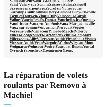
Saint-Sauveur
Saint-Vaast-en-Chaussée
Saint-Valery-sur-Somme
Saisseval
Saleux
Salouël
Saveuse
Senarpont
Seux
Sorel-en-Vimeu
Soues
Surcamps
Tailly
Talmas
Thézy-Glimont
Tilloy-Floriville
Tœufles
Tours-en-Vimeu
Tully
Vaire-sous-Corbie
Valines
Vauchelles-lès-Domart
Vauchelles-les-Quesnoy
Vaudricourt
Vaux-en-Amiénois
Vaux-Marquenneville
Vaux-sur-Somme
Vecquemont
Vercourt
Vergies
Vers-sur-Selle
Vignacourt
Ville-le-Marclet
Villeroy
Villers-Bocage
Villers-Bretonneux
Villers-Campsart
Villers-sous-Ailly
Villers-sur-Authie
Vironchaux
Vismes
Vitz-sur-Authie
Vron
Wargnies
Warlus
Wiry-au-Mont
Woignarue
Woincourt
Woirel
Yaucourt-Bussus
Yonval
Yvrench
Yvrencheux
Yzengremer
Yzeux
La réparation de volets
roulants par Removo à
Machiel