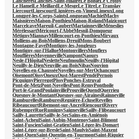
Lanchères
Lanches-Saint-Hilaire
Le Boisle
Le Crotoy
Le Hamel
Le Meillard
Le Mesge
Le Titre
Le Translay
Liercourt
Ligescourt
Lignières-en-Vimeu
Limeux
Long
Longpré-les-Corps-Saints
Longueau
Machiel
Machy
Maisnières
Maison-Ponthieu
Maison-Roland
Maizicourt
Marcelcave
Mareuil-Caubert
Martainneville
Méneslies
Mérélessart
Méricourt-l'Abbé
Mesnil-Domqueur
Métigny
Miannay
Millencourt-en-Ponthieu
Mirvaux
Molliens-au-Bois
Molliens-Dreuil
Mons-Boubert
Montagne-Fayel
Montigny-les-Jongleurs
Montigny-sur-l'Hallue
Montonvillers
Mouflers
Mouflières
Moyenneville
Nampont
Naours
Nesle-l'Hôpital
Neslette
Neufmoulin
Neuilly-l'Hôpital
Neuilly-le-Dien
Neuville-au-Bois
Nibas
Nouvion
Noyelles-en-Chaussée
Noyelles-sur-Mer
Ochancourt
Oisemont
Oissy
Oneux
Oust-Marest
Pendé
Pernois
Picquigny
Pierregot
Pissy
Ponches-Estruval
Pont-de-Metz
Pont-Noyelles
Pont-Remy
Ponthoile
Port-le-Grand
Poulainville
Prouville
Quend
Querrieu
Quesnoy-le-Montant
Quesnoy-sur-Airaines
Rainneville
Ramburelles
Rambures
Regnière-Écluse
Revelles
Ribeaucourt
Ribemont-sur-Ancre
Riencourt
Rivery
Rubempré
Rue
Rumigny
Saigneville
Sailly-Flibeaucourt
Sailly-Laurette
Sailly-le-Sec
Sains-en-Amiénois
Saint-Acheul
Saint-Aubin-Montenoy
Saint-Blimont
Saint-Fuscien
Saint-Gratien
Saint-Léger-lès-Domart
Saint-Léger-sur-Bresle
Saint-Maulvis
Saint-Maxent
Saint-Ouen
Saint-Quentin-en-Tourmont
Saint-Riquier