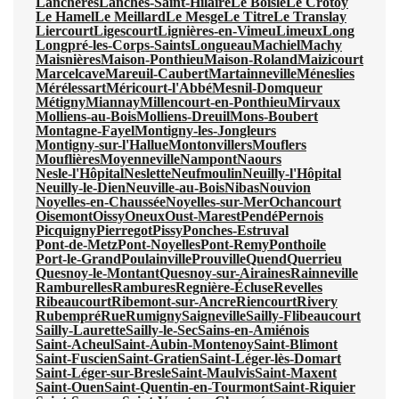
Lanchères
Lanches-Saint-Hilaire
Le Boisle
Le Crotoy
Le Hamel
Le Meillard
Le Mesge
Le Titre
Le Translay
Liercourt
Ligescourt
Lignières-en-Vimeu
Limeux
Long
Longpré-les-Corps-Saints
Longueau
Machiel
Machy
Maisnières
Maison-Ponthieu
Maison-Roland
Maizicourt
Marcelcave
Mareuil-Caubert
Martainneville
Méneslies
Mérélessart
Méricourt-l'Abbé
Mesnil-Domqueur
Métigny
Miannay
Millencourt-en-Ponthieu
Mirvaux
Molliens-au-Bois
Molliens-Dreuil
Mons-Boubert
Montagne-Fayel
Montigny-les-Jongleurs
Montigny-sur-l'Hallue
Montonvillers
Mouflers
Mouflières
Moyenneville
Nampont
Naours
Nesle-l'Hôpital
Neslette
Neufmoulin
Neuilly-l'Hôpital
Neuilly-le-Dien
Neuville-au-Bois
Nibas
Nouvion
Noyelles-en-Chaussée
Noyelles-sur-Mer
Ochancourt
Oisemont
Oissy
Oneux
Oust-Marest
Pendé
Pernois
Picquigny
Pierregot
Pissy
Ponches-Estruval
Pont-de-Metz
Pont-Noyelles
Pont-Remy
Ponthoile
Port-le-Grand
Poulainville
Prouville
Quend
Querrieu
Quesnoy-le-Montant
Quesnoy-sur-Airaines
Rainneville
Ramburelles
Rambures
Regnière-Écluse
Revelles
Ribeaucourt
Ribemont-sur-Ancre
Riencourt
Rivery
Rubempré
Rue
Rumigny
Saigneville
Sailly-Flibeaucourt
Sailly-Laurette
Sailly-le-Sec
Sains-en-Amiénois
Saint-Acheul
Saint-Aubin-Montenoy
Saint-Blimont
Saint-Fuscien
Saint-Gratien
Saint-Léger-lès-Domart
Saint-Léger-sur-Bresle
Saint-Maulvis
Saint-Maxent
Saint-Ouen
Saint-Quentin-en-Tourmont
Saint-Riquier