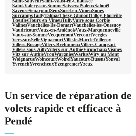
Saint-Sauveur
Saint-Vaast-en-Chaussée
Saint-Valery-sur-Somme
Saisseval
Saleux
Salouël
Saveuse
Senarpont
Seux
Sorel-en-Vimeu
Soues
Surcamps
Tailly
Talmas
Thézy-Glimont
Tilloy-Floriville
Tœufles
Tours-en-Vimeu
Tully
Vaire-sous-Corbie
Valines
Vauchelles-lès-Domart
Vauchelles-les-Quesnoy
Vaudricourt
Vaux-en-Amiénois
Vaux-Marquenneville
Vaux-sur-Somme
Vecquemont
Vercourt
Vergies
Vers-sur-Selle
Vignacourt
Ville-le-Marclet
Villeroy
Villers-Bocage
Villers-Bretonneux
Villers-Campsart
Villers-sous-Ailly
Villers-sur-Authie
Vironchaux
Vismes
Vitz-sur-Authie
Vron
Wargnies
Warlus
Wiry-au-Mont
Woignarue
Woincourt
Woirel
Yaucourt-Bussus
Yonval
Yvrench
Yvrencheux
Yzengremer
Yzeux
Un service de réparation de
volets rapide et efficace à
Pendé