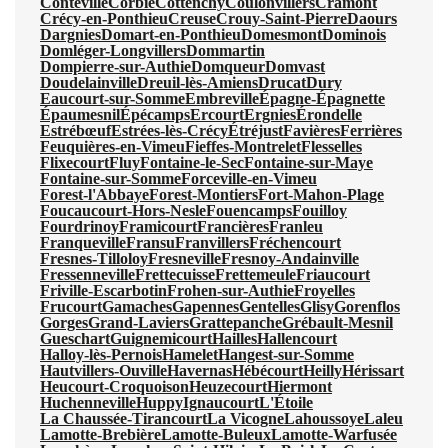
Conteville
Corbie
Cottenchy
Coulonvillers
Cramont
Crécy-en-Ponthieu
Creuse
Crouy-Saint-Pierre
Daours
Dargnies
Domart-en-Ponthieu
Domesmont
Dominois
Domléger-Longvillers
Dommartin
Dompierre-sur-Authie
Domqueur
Domvast
Doudelainville
Dreuil-lès-Amiens
Drucat
Dury
Eaucourt-sur-Somme
Embreville
Épagne-Épagnette
Épaumesnil
Épécamps
Ercourt
Ergnies
Érondelle
Estrébœuf
Estrées-lès-Crécy
Étréjust
Favières
Ferrières
Feuquières-en-Vimeu
Fieffes-Montrelet
Flesselles
Flixecourt
Fluy
Fontaine-le-Sec
Fontaine-sur-Maye
Fontaine-sur-Somme
Forceville-en-Vimeu
Forest-l'Abbaye
Forest-Montiers
Fort-Mahon-Plage
Foucaucourt-Hors-Nesle
Fouencamps
Fouilloy
Fourdrinoy
Framicourt
Francières
Franleu
Franqueville
Fransu
Franvillers
Fréchencourt
Fresnes-Tilloloy
Fresneville
Fresnoy-Andainville
Fressenneville
Frettecuisse
Frettemeule
Friaucourt
Friville-Escarbotin
Frohen-sur-Authie
Froyelles
Frucourt
Gamaches
Gapennes
Gentelles
Glisy
Gorenflos
Gorges
Grand-Laviers
Grattepanche
Grébault-Mesnil
Gueschart
Guignemicourt
Hailles
Hallencourt
Halloy-lès-Pernois
Hamelet
Hangest-sur-Somme
Hautvillers-Ouville
Havernas
Hébécourt
Heilly
Hérissart
Heucourt-Croquoison
Heuzecourt
Hiermont
Huchenneville
Huppy
Ignaucourt
L'Étoile
La Chaussée-Tirancourt
La Vicogne
Lahoussoye
Laleu
Lamotte-Brebière
Lamotte-Buleux
Lamotte-Warfusée