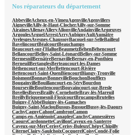
Nos réparateurs du département
Abbeville
Acheux-en-Vimeu
Agenville
Agenvillers
Aigneville
Ailly-le-Haut-Clocher
Ailly-sur-Somme
Airaines
Allenay
Allery
Allonville
Andainville
Argœuves
Argoules
Arguel
Arrest
Arry
Aubigny
Ault
Aumâtre
Avelesges
Avesnes-Chaussoy
Bacouel-sur-Selle
Bailleul
Bavelincourt
Béalcourt
Beauchamps
Beaucourt-sur-l'Hallue
Beaumetz
Béhen
Béhencourt
Bellancourt
Belloy-Saint-Léonard
Belloy-sur-Somme
Bermesnil
Bernâtre
Bernaville
Bernay-en-Ponthieu
Berneuil
Bertangles
Berteaucourt-les-Dames
Béthencourt-sur-Mer
Bettencourt-Rivière
Bettencourt-Saint-Ouen
Biencourt
Blangy-Tronville
Boismont
Bonnay
Bonneville
Bouchon
Boufflers
Bougainville
Bouillancourt-en-Séry
Bourdon
Bourseville
Bouttencourt
Bouvaincourt-sur-Bresle
Bovelles
Boves
Brailly-Cornehotte
Bray-lès-Mareuil
Breilly
Briquemesnil-Floxicourt
Brucamps
Brutelles
Buigny-l'Abbé
Buigny-lès-Gamaches
Buigny-Saint-Maclou
Bussus-Bussuel
Bussy-lès-Daours
Cachy
Cagny
Cahon
Cambron
Camon
Camps-en-Amiénois
Canaples
Canchy
Cannessières
Caours
Cardonnette
Cavillon
Cayeux-en-Santerre
Cayeux-sur-Mer
Cerisy
Cerisy-Buleux
Chépy
Chipilly
Citerne
Clairy-Saulchoix
Cocquerel
Coisy
Condé-Folie