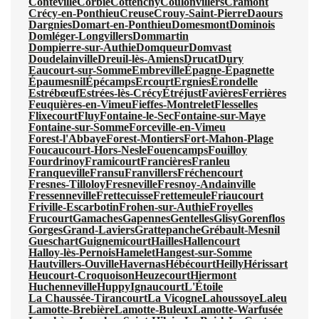
Conteville
Corbie
Cottenchy
Coulonvillers
Cramont
Crécy-en-Ponthieu
Creuse
Crouy-Saint-Pierre
Daours
Dargnies
Domart-en-Ponthieu
Domesmont
Dominois
Domléger-Longvillers
Dommartin
Dompierre-sur-Authie
Domqueur
Domvast
Doudelainville
Dreuil-lès-Amiens
Drucat
Dury
Eaucourt-sur-Somme
Embreville
Épagne-Épagnette
Épaumesnil
Épécamps
Ercourt
Ergnies
Érondelle
Estrébœuf
Estrées-lès-Crécy
Étréjust
Favières
Ferrières
Feuquières-en-Vimeu
Fieffes-Montrelet
Flesselles
Flixecourt
Fluy
Fontaine-le-Sec
Fontaine-sur-Maye
Fontaine-sur-Somme
Forceville-en-Vimeu
Forest-l'Abbaye
Forest-Montiers
Fort-Mahon-Plage
Foucaucourt-Hors-Nesle
Fouencamps
Fouilloy
Fourdrinoy
Framicourt
Francières
Franleu
Franqueville
Fransu
Franvillers
Fréchencourt
Fresnes-Tilloloy
Fresneville
Fresnoy-Andainville
Fressenneville
Frettecuisse
Frettemeule
Friaucourt
Friville-Escarbotin
Frohen-sur-Authie
Froyelles
Frucourt
Gamaches
Gapennes
Gentelles
Glisy
Gorenflos
Gorges
Grand-Laviers
Grattepanche
Grébault-Mesnil
Gueschart
Guignemicourt
Hailles
Hallencourt
Halloy-lès-Pernois
Hamelet
Hangest-sur-Somme
Hautvillers-Ouville
Havernas
Hébécourt
Heilly
Hérissart
Heucourt-Croquoison
Heuzecourt
Hiermont
Huchenneville
Huppy
Ignaucourt
L'Étoile
La Chaussée-Tirancourt
La Vicogne
Lahoussoye
Laleu
Lamotte-Brebière
Lamotte-Buleux
Lamotte-Warfusée