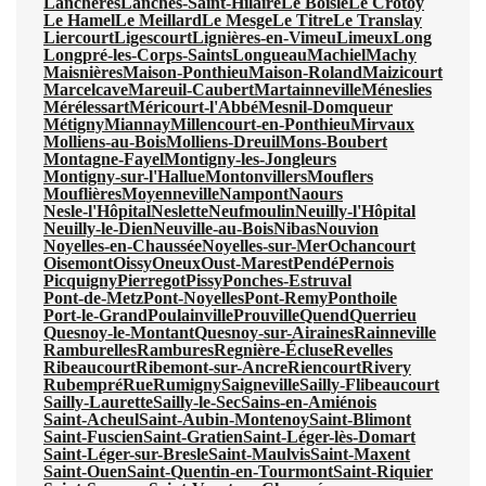
Lanchères
Lanches-Saint-Hilaire
Le Boisle
Le Crotoy
Le Hamel
Le Meillard
Le Mesge
Le Titre
Le Translay
Liercourt
Ligescourt
Lignières-en-Vimeu
Limeux
Long
Longpré-les-Corps-Saints
Longueau
Machiel
Machy
Maisnières
Maison-Ponthieu
Maison-Roland
Maizicourt
Marcelcave
Mareuil-Caubert
Martainneville
Méneslies
Mérélessart
Méricourt-l'Abbé
Mesnil-Domqueur
Métigny
Miannay
Millencourt-en-Ponthieu
Mirvaux
Molliens-au-Bois
Molliens-Dreuil
Mons-Boubert
Montagne-Fayel
Montigny-les-Jongleurs
Montigny-sur-l'Hallue
Montonvillers
Mouflers
Mouflières
Moyenneville
Nampont
Naours
Nesle-l'Hôpital
Neslette
Neufmoulin
Neuilly-l'Hôpital
Neuilly-le-Dien
Neuville-au-Bois
Nibas
Nouvion
Noyelles-en-Chaussée
Noyelles-sur-Mer
Ochancourt
Oisemont
Oissy
Oneux
Oust-Marest
Pendé
Pernois
Picquigny
Pierregot
Pissy
Ponches-Estruval
Pont-de-Metz
Pont-Noyelles
Pont-Remy
Ponthoile
Port-le-Grand
Poulainville
Prouville
Quend
Querrieu
Quesnoy-le-Montant
Quesnoy-sur-Airaines
Rainneville
Ramburelles
Rambures
Regnière-Écluse
Revelles
Ribeaucourt
Ribemont-sur-Ancre
Riencourt
Rivery
Rubempré
Rue
Rumigny
Saigneville
Sailly-Flibeaucourt
Sailly-Laurette
Sailly-le-Sec
Sains-en-Amiénois
Saint-Acheul
Saint-Aubin-Montenoy
Saint-Blimont
Saint-Fuscien
Saint-Gratien
Saint-Léger-lès-Domart
Saint-Léger-sur-Bresle
Saint-Maulvis
Saint-Maxent
Saint-Ouen
Saint-Quentin-en-Tourmont
Saint-Riquier