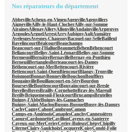
Nos réparateurs du département
Abbeville
Acheux-en-Vimeu
Agenville
Agenvillers
Aigneville
Ailly-le-Haut-Clocher
Ailly-sur-Somme
Airaines
Allenay
Allery
Allonville
Andainville
Argœuves
Argoules
Arguel
Arrest
Arry
Aubigny
Ault
Aumâtre
Avelesges
Avesnes-Chaussoy
Bacouel-sur-Selle
Bailleul
Bavelincourt
Béalcourt
Beauchamps
Beaucourt-sur-l'Hallue
Beaumetz
Béhen
Béhencourt
Bellancourt
Belloy-Saint-Léonard
Belloy-sur-Somme
Bermesnil
Bernâtre
Bernaville
Bernay-en-Ponthieu
Berneuil
Bertangles
Berteaucourt-les-Dames
Béthencourt-sur-Mer
Bettencourt-Rivière
Bettencourt-Saint-Ouen
Biencourt
Blangy-Tronville
Boismont
Bonnay
Bonneville
Bouchon
Boufflers
Bougainville
Bouillancourt-en-Séry
Bourdon
Bourseville
Bouttencourt
Bouvaincourt-sur-Bresle
Bovelles
Boves
Brailly-Cornehotte
Bray-lès-Mareuil
Breilly
Briquemesnil-Floxicourt
Brucamps
Brutelles
Buigny-l'Abbé
Buigny-lès-Gamaches
Buigny-Saint-Maclou
Bussus-Bussuel
Bussy-lès-Daours
Cachy
Cagny
Cahon
Cambron
Camon
Camps-en-Amiénois
Canaples
Canchy
Cannessières
Caours
Cardonnette
Cavillon
Cayeux-en-Santerre
Cayeux-sur-Mer
Cerisy
Cerisy-Buleux
Chépy
Chipilly
Citerne
Clairy-Saulchoix
Cocquerel
Coisy
Condé-Folie