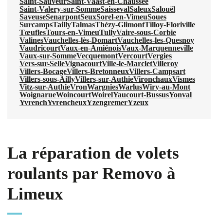
Saint-Sauveur
Saint-Vaast-en-Chaussée
Saint-Valery-sur-Somme
Saisseval
Saleux
Salouël
Saveuse
Senarpont
Seux
Sorel-en-Vimeu
Soues
Surcamps
Tailly
Talmas
Thézy-Glimont
Tilloy-Floriville
Tœufles
Tours-en-Vimeu
Tully
Vaire-sous-Corbie
Valines
Vauchelles-lès-Domart
Vauchelles-les-Quesnoy
Vaudricourt
Vaux-en-Amiénois
Vaux-Marquenneville
Vaux-sur-Somme
Vecquemont
Vercourt
Vergies
Vers-sur-Selle
Vignacourt
Ville-le-Marclet
Villeroy
Villers-Bocage
Villers-Bretonneux
Villers-Campsart
Villers-sous-Ailly
Villers-sur-Authie
Vironchaux
Vismes
Vitz-sur-Authie
Vron
Wargnies
Warlus
Wiry-au-Mont
Woignarue
Woincourt
Woirel
Yaucourt-Bussus
Yonval
Yvrench
Yvrencheux
Yzengremer
Yzeux
La réparation de volets
roulants par Removo à
Limeux