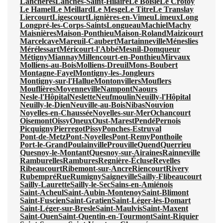
Lanchères
Lanches-Saint-Hilaire
Le Boisle
Le Crotoy
Le Hamel
Le Meillard
Le Mesge
Le Titre
Le Translay
Liercourt
Ligescourt
Lignières-en-Vimeu
Limeux
Long
Longpré-les-Corps-Saints
Longueau
Machiel
Machy
Maisnières
Maison-Ponthieu
Maison-Roland
Maizicourt
Marcelcave
Mareuil-Caubert
Martainneville
Méneslies
Mérélessart
Méricourt-l'Abbé
Mesnil-Domqueur
Métigny
Miannay
Millencourt-en-Ponthieu
Mirvaux
Molliens-au-Bois
Molliens-Dreuil
Mons-Boubert
Montagne-Fayel
Montigny-les-Jongleurs
Montigny-sur-l'Hallue
Montonvillers
Mouflers
Mouflières
Moyenneville
Nampont
Naours
Nesle-l'Hôpital
Neslette
Neufmoulin
Neuilly-l'Hôpital
Neuilly-le-Dien
Neuville-au-Bois
Nibas
Nouvion
Noyelles-en-Chaussée
Noyelles-sur-Mer
Ochancourt
Oisemont
Oissy
Oneux
Oust-Marest
Pendé
Pernois
Picquigny
Pierregot
Pissy
Ponches-Estruval
Pont-de-Metz
Pont-Noyelles
Pont-Remy
Ponthoile
Port-le-Grand
Poulainville
Prouville
Quend
Querrieu
Quesnoy-le-Montant
Quesnoy-sur-Airaines
Rainneville
Ramburelles
Rambures
Regnière-Écluse
Revelles
Ribeaucourt
Ribemont-sur-Ancre
Riencourt
Rivery
Rubempré
Rue
Rumigny
Saigneville
Sailly-Flibeaucourt
Sailly-Laurette
Sailly-le-Sec
Sains-en-Amiénois
Saint-Acheul
Saint-Aubin-Montenoy
Saint-Blimont
Saint-Fuscien
Saint-Gratien
Saint-Léger-lès-Domart
Saint-Léger-sur-Bresle
Saint-Maulvis
Saint-Maxent
Saint-Ouen
Saint-Quentin-en-Tourmont
Saint-Riquier