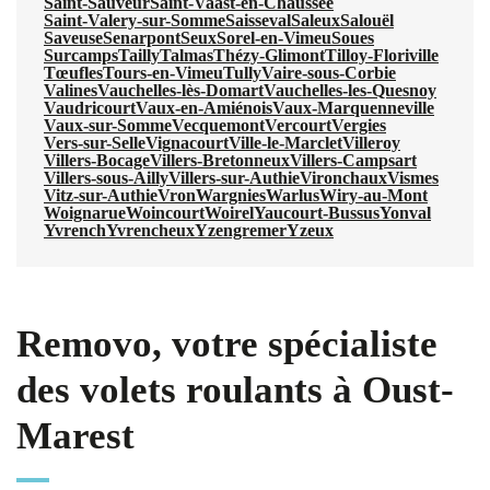
Saint-Sauveur
Saint-Vaast-en-Chaussée
Saint-Valery-sur-Somme
Saisseval
Saleux
Salouël
Saveuse
Senarpont
Seux
Sorel-en-Vimeu
Soues
Surcamps
Tailly
Talmas
Thézy-Glimont
Tilloy-Floriville
Tœufles
Tours-en-Vimeu
Tully
Vaire-sous-Corbie
Valines
Vauchelles-lès-Domart
Vauchelles-les-Quesnoy
Vaudricourt
Vaux-en-Amiénois
Vaux-Marquenneville
Vaux-sur-Somme
Vecquemont
Vercourt
Vergies
Vers-sur-Selle
Vignacourt
Ville-le-Marclet
Villeroy
Villers-Bocage
Villers-Bretonneux
Villers-Campsart
Villers-sous-Ailly
Villers-sur-Authie
Vironchaux
Vismes
Vitz-sur-Authie
Vron
Wargnies
Warlus
Wiry-au-Mont
Woignarue
Woincourt
Woirel
Yaucourt-Bussus
Yonval
Yvrench
Yvrencheux
Yzengremer
Yzeux
Removo, votre spécialiste
des volets roulants à Oust-
Marest