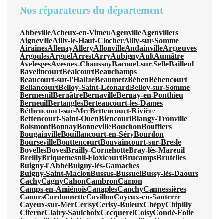
Nos réparateurs du département
Abbeville
Acheux-en-Vimeu
Agenville
Agenvillers
Aigneville
Ailly-le-Haut-Clocher
Ailly-sur-Somme
Airaines
Allenay
Allery
Allonville
Andainville
Argœuves
Argoules
Arguel
Arrest
Arry
Aubigny
Ault
Aumâtre
Avelesges
Avesnes-Chaussoy
Bacouel-sur-Selle
Bailleul
Bavelincourt
Béalcourt
Beauchamps
Beaucourt-sur-l'Hallue
Beaumetz
Béhen
Béhencourt
Bellancourt
Belloy-Saint-Léonard
Belloy-sur-Somme
Bermesnil
Bernâtre
Bernaville
Bernay-en-Ponthieu
Berneuil
Bertangles
Berteaucourt-les-Dames
Béthencourt-sur-Mer
Bettencourt-Rivière
Bettencourt-Saint-Ouen
Biencourt
Blangy-Tronville
Boismont
Bonnay
Bonneville
Bouchon
Boufflers
Bougainville
Bouillancourt-en-Séry
Bourdon
Bourseville
Bouttencourt
Bouvaincourt-sur-Bresle
Bovelles
Boves
Brailly-Cornehotte
Bray-lès-Mareuil
Breilly
Briquemesnil-Floxicourt
Brucamps
Brutelles
Buigny-l'Abbé
Buigny-lès-Gamaches
Buigny-Saint-Maclou
Bussus-Bussuel
Bussy-lès-Daours
Cachy
Cagny
Cahon
Cambron
Camon
Camps-en-Amiénois
Canaples
Canchy
Cannessières
Caours
Cardonnette
Cavillon
Cayeux-en-Santerre
Cayeux-sur-Mer
Cerisy
Cerisy-Buleux
Chépy
Chipilly
Citerne
Clairy-Saulchoix
Cocquerel
Coisy
Condé-Folie