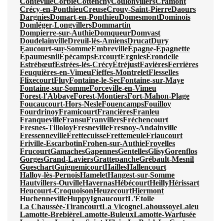
Conteville
Corbie
Cottenchy
Coulonvillers
Cramont
Crécy-en-Ponthieu
Creuse
Crouy-Saint-Pierre
Daours
Dargnies
Domart-en-Ponthieu
Domesmont
Dominois
Domléger-Longvillers
Dommartin
Dompierre-sur-Authie
Domqueur
Domvast
Doudelainville
Dreuil-lès-Amiens
Drucat
Dury
Eaucourt-sur-Somme
Embreville
Épagne-Épagnette
Épaumesnil
Épécamps
Ercourt
Ergnies
Érondelle
Estrébœuf
Estrées-lès-Crécy
Étréjust
Favières
Ferrières
Feuquières-en-Vimeu
Fieffes-Montrelet
Flesselles
Flixecourt
Fluy
Fontaine-le-Sec
Fontaine-sur-Maye
Fontaine-sur-Somme
Forceville-en-Vimeu
Forest-l'Abbaye
Forest-Montiers
Fort-Mahon-Plage
Foucaucourt-Hors-Nesle
Fouencamps
Fouilloy
Fourdrinoy
Framicourt
Francières
Franleu
Franqueville
Fransu
Franvillers
Fréchencourt
Fresnes-Tilloloy
Fresneville
Fresnoy-Andainville
Fressenneville
Frettecuisse
Frettemeule
Friaucourt
Friville-Escarbotin
Frohen-sur-Authie
Froyelles
Frucourt
Gamaches
Gapennes
Gentelles
Glisy
Gorenflos
Gorges
Grand-Laviers
Grattepanche
Grébault-Mesnil
Gueschart
Guignemicourt
Hailles
Hallencourt
Halloy-lès-Pernois
Hamelet
Hangest-sur-Somme
Hautvillers-Ouville
Havernas
Hébécourt
Heilly
Hérissart
Heucourt-Croquoison
Heuzecourt
Hiermont
Huchenneville
Huppy
Ignaucourt
L'Étoile
La Chaussée-Tirancourt
La Vicogne
Lahoussoye
Laleu
Lamotte-Brebière
Lamotte-Buleux
Lamotte-Warfusée