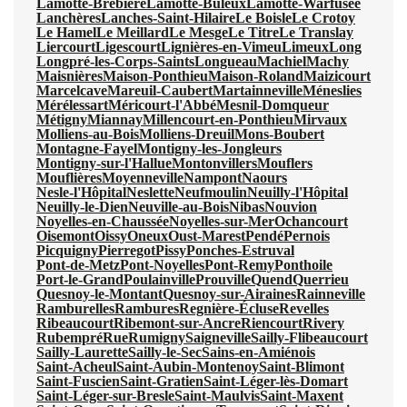
Lamotte-Brebière
Lamotte-Buleux
Lamotte-Warfusée
Lanchères
Lanches-Saint-Hilaire
Le Boisle
Le Crotoy
Le Hamel
Le Meillard
Le Mesge
Le Titre
Le Translay
Liercourt
Ligescourt
Lignières-en-Vimeu
Limeux
Long
Longpré-les-Corps-Saints
Longueau
Machiel
Machy
Maisnières
Maison-Ponthieu
Maison-Roland
Maizicourt
Marcelcave
Mareuil-Caubert
Martainneville
Méneslies
Mérélessart
Méricourt-l'Abbé
Mesnil-Domqueur
Métigny
Miannay
Millencourt-en-Ponthieu
Mirvaux
Molliens-au-Bois
Molliens-Dreuil
Mons-Boubert
Montagne-Fayel
Montigny-les-Jongleurs
Montigny-sur-l'Hallue
Montonvillers
Mouflers
Mouflières
Moyenneville
Nampont
Naours
Nesle-l'Hôpital
Neslette
Neufmoulin
Neuilly-l'Hôpital
Neuilly-le-Dien
Neuville-au-Bois
Nibas
Nouvion
Noyelles-en-Chaussée
Noyelles-sur-Mer
Ochancourt
Oisemont
Oissy
Oneux
Oust-Marest
Pendé
Pernois
Picquigny
Pierregot
Pissy
Ponches-Estruval
Pont-de-Metz
Pont-Noyelles
Pont-Remy
Ponthoile
Port-le-Grand
Poulainville
Prouville
Quend
Querrieu
Quesnoy-le-Montant
Quesnoy-sur-Airaines
Rainneville
Ramburelles
Rambures
Regnière-Écluse
Revelles
Ribeaucourt
Ribemont-sur-Ancre
Riencourt
Rivery
Rubempré
Rue
Rumigny
Saigneville
Sailly-Flibeaucourt
Sailly-Laurette
Sailly-le-Sec
Sains-en-Amiénois
Saint-Acheul
Saint-Aubin-Montenoy
Saint-Blimont
Saint-Fuscien
Saint-Gratien
Saint-Léger-lès-Domart
Saint-Léger-sur-Bresle
Saint-Maulvis
Saint-Maxent