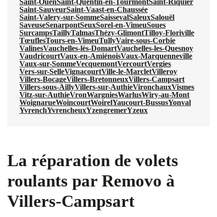
Saint-Ouen
Saint-Quentin-en-Tourmont
Saint-Riquier
Saint-Sauveur
Saint-Vaast-en-Chaussée
Saint-Valery-sur-Somme
Saisseval
Saleux
Salouël
Saveuse
Senarpont
Seux
Sorel-en-Vimeu
Soues
Surcamps
Tailly
Talmas
Thézy-Glimont
Tilloy-Floriville
Tœufles
Tours-en-Vimeu
Tully
Vaire-sous-Corbie
Valines
Vauchelles-lès-Domart
Vauchelles-les-Quesnoy
Vaudricourt
Vaux-en-Amiénois
Vaux-Marquenneville
Vaux-sur-Somme
Vecquemont
Vercourt
Vergies
Vers-sur-Selle
Vignacourt
Ville-le-Marclet
Villeroy
Villers-Bocage
Villers-Bretonneux
Villers-Campsart
Villers-sous-Ailly
Villers-sur-Authie
Vironchaux
Vismes
Vitz-sur-Authie
Vron
Wargnies
Warlus
Wiry-au-Mont
Woignarue
Woincourt
Woirel
Yaucourt-Bussus
Yonval
Yvrench
Yvrencheux
Yzengremer
Yzeux
La réparation de volets
roulants par Removo à
Villers-Campsart