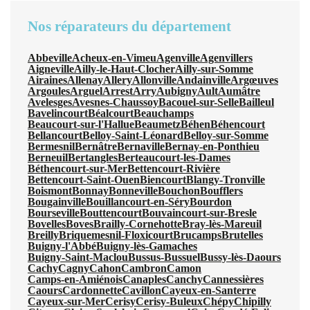
Nos réparateurs du département
Abbeville
Acheux-en-Vimeu
Agenville
Agenvillers
Aigneville
Ailly-le-Haut-Clocher
Ailly-sur-Somme
Airaines
Allenay
Allery
Allonville
Andainville
Argœuves
Argoules
Arguel
Arrest
Arry
Aubigny
Ault
Aumâtre
Avelesges
Avesnes-Chaussoy
Bacouel-sur-Selle
Bailleul
Bavelincourt
Béalcourt
Beauchamps
Beaucourt-sur-l'Hallue
Beaumetz
Béhen
Béhencourt
Bellancourt
Belloy-Saint-Léonard
Belloy-sur-Somme
Bermesnil
Bernâtre
Bernaville
Bernay-en-Ponthieu
Berneuil
Bertangles
Berteaucourt-les-Dames
Béthencourt-sur-Mer
Bettencourt-Rivière
Bettencourt-Saint-Ouen
Biencourt
Blangy-Tronville
Boismont
Bonnay
Bonneville
Bouchon
Boufflers
Bougainville
Bouillancourt-en-Séry
Bourdon
Bourseville
Bouttencourt
Bouvaincourt-sur-Bresle
Bovelles
Boves
Brailly-Cornehotte
Bray-lès-Mareuil
Breilly
Briquemesnil-Floxicourt
Brucamps
Brutelles
Buigny-l'Abbé
Buigny-lès-Gamaches
Buigny-Saint-Maclou
Bussus-Bussuel
Bussy-lès-Daours
Cachy
Cagny
Cahon
Cambron
Camon
Camps-en-Amiénois
Canaples
Canchy
Cannessières
Caours
Cardonnette
Cavillon
Cayeux-en-Santerre
Cayeux-sur-Mer
Cerisy
Cerisy-Buleux
Chépy
Chipilly