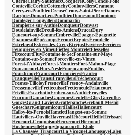
Citerne
Clairy-Saulchoix
Cocquerel
Coisy
Condé-Folie
Conteville
Corbie
Cottenchy
Coulonvillers
Cramont
Crécy-en-Ponthieu
Creuse
Crouy-Saint-Pierre
Daours
Dargnies
Domart-en-Ponthieu
Domesmont
Dominois
Domléger-Longvillers
Dommartin
Dompierre-sur-Authie
Domqueur
Domvast
Doudelainville
Dreuil-lès-Amiens
Drucat
Dury
Eaucourt-sur-Somme
Embreville
Épagne-Épagnette
Épaumesnil
Épécamps
Ercourt
Ergnies
Érondelle
Estrébœuf
Estrées-lès-Crécy
Étréjust
Favières
Ferrières
Feuquières-en-Vimeu
Fieffes-Montrelet
Flesselles
Flixecourt
Fluy
Fontaine-le-Sec
Fontaine-sur-Maye
Fontaine-sur-Somme
Forceville-en-Vimeu
Forest-l'Abbaye
Forest-Montiers
Fort-Mahon-Plage
Foucaucourt-Hors-Nesle
Fouencamps
Fouilloy
Fourdrinoy
Framicourt
Francières
Franleu
Franqueville
Fransu
Franvillers
Fréchencourt
Fresnes-Tilloloy
Fresneville
Fresnoy-Andainville
Fressenneville
Frettecuisse
Frettemeule
Friaucourt
Friville-Escarbotin
Frohen-sur-Authie
Froyelles
Frucourt
Gamaches
Gapennes
Gentelles
Glisy
Gorenflos
Gorges
Grand-Laviers
Grattepanche
Grébault-Mesnil
Gueschart
Guignemicourt
Hailles
Hallencourt
Halloy-lès-Pernois
Hamelet
Hangest-sur-Somme
Hautvillers-Ouville
Havernas
Hébécourt
Heilly
Hérissart
Heucourt-Croquoison
Heuzecourt
Hiermont
Huchenneville
Huppy
Ignaucourt
L'Étoile
La Chaussée-Tirancourt
La Vicogne
Lahoussoye
Laleu