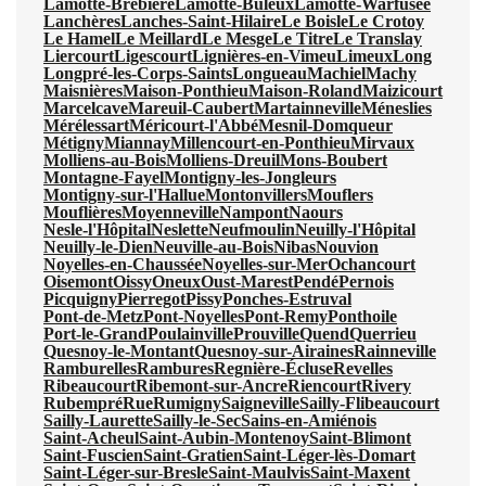
Lamotte-Brebière
Lamotte-Buleux
Lamotte-Warfusée
Lanchères
Lanches-Saint-Hilaire
Le Boisle
Le Crotoy
Le Hamel
Le Meillard
Le Mesge
Le Titre
Le Translay
Liercourt
Ligescourt
Lignières-en-Vimeu
Limeux
Long
Longpré-les-Corps-Saints
Longueau
Machiel
Machy
Maisnières
Maison-Ponthieu
Maison-Roland
Maizicourt
Marcelcave
Mareuil-Caubert
Martainneville
Méneslies
Mérélessart
Méricourt-l'Abbé
Mesnil-Domqueur
Métigny
Miannay
Millencourt-en-Ponthieu
Mirvaux
Molliens-au-Bois
Molliens-Dreuil
Mons-Boubert
Montagne-Fayel
Montigny-les-Jongleurs
Montigny-sur-l'Hallue
Montonvillers
Mouflers
Mouflières
Moyenneville
Nampont
Naours
Nesle-l'Hôpital
Neslette
Neufmoulin
Neuilly-l'Hôpital
Neuilly-le-Dien
Neuville-au-Bois
Nibas
Nouvion
Noyelles-en-Chaussée
Noyelles-sur-Mer
Ochancourt
Oisemont
Oissy
Oneux
Oust-Marest
Pendé
Pernois
Picquigny
Pierregot
Pissy
Ponches-Estruval
Pont-de-Metz
Pont-Noyelles
Pont-Remy
Ponthoile
Port-le-Grand
Poulainville
Prouville
Quend
Querrieu
Quesnoy-le-Montant
Quesnoy-sur-Airaines
Rainneville
Ramburelles
Rambures
Regnière-Écluse
Revelles
Ribeaucourt
Ribemont-sur-Ancre
Riencourt
Rivery
Rubempré
Rue
Rumigny
Saigneville
Sailly-Flibeaucourt
Sailly-Laurette
Sailly-le-Sec
Sains-en-Amiénois
Saint-Acheul
Saint-Aubin-Montenoy
Saint-Blimont
Saint-Fuscien
Saint-Gratien
Saint-Léger-lès-Domart
Saint-Léger-sur-Bresle
Saint-Maulvis
Saint-Maxent