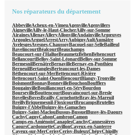
Nos réparateurs du département
Abbeville
Acheux-en-Vimeu
Agenville
Agenvillers
Aigneville
Ailly-le-Haut-Clocher
Ailly-sur-Somme
Airaines
Allenay
Allery
Allonville
Andainville
Argœuves
Argoules
Arguel
Arrest
Arry
Aubigny
Ault
Aumâtre
Avelesges
Avesnes-Chaussoy
Bacouel-sur-Selle
Bailleul
Bavelincourt
Béalcourt
Beauchamps
Beaucourt-sur-l'Hallue
Beaumetz
Béhen
Béhencourt
Bellancourt
Belloy-Saint-Léonard
Belloy-sur-Somme
Bermesnil
Bernâtre
Bernaville
Bernay-en-Ponthieu
Berneuil
Bertangles
Berteaucourt-les-Dames
Béthencourt-sur-Mer
Bettencourt-Rivière
Bettencourt-Saint-Ouen
Biencourt
Blangy-Tronville
Boismont
Bonnay
Bonneville
Bouchon
Boufflers
Bougainville
Bouillancourt-en-Séry
Bourdon
Bourseville
Bouttencourt
Bouvaincourt-sur-Bresle
Bovelles
Boves
Brailly-Cornehotte
Bray-lès-Mareuil
Breilly
Briquemesnil-Floxicourt
Brucamps
Brutelles
Buigny-l'Abbé
Buigny-lès-Gamaches
Buigny-Saint-Maclou
Bussus-Bussuel
Bussy-lès-Daours
Cachy
Cagny
Cahon
Cambron
Camon
Camps-en-Amiénois
Canaples
Canchy
Cannessières
Caours
Cardonnette
Cavillon
Cayeux-en-Santerre
Cayeux-sur-Mer
Cerisy
Cerisy-Buleux
Chépy
Chipilly