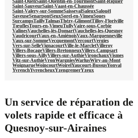
Saint-Ouen
Saint-Quentin-en-Tourmont
Saint-Riquier
Saint-Sauveur
Saint-Vaast-en-Chaussée
Saint-Valery-sur-Somme
Saisseval
Saleux
Salouël
Saveuse
Senarpont
Seux
Sorel-en-Vimeu
Soues
Surcamps
Tailly
Talmas
Thézy-Glimont
Tilloy-Floriville
Tœufles
Tours-en-Vimeu
Tully
Vaire-sous-Corbie
Valines
Vauchelles-lès-Domart
Vauchelles-les-Quesnoy
Vaudricourt
Vaux-en-Amiénois
Vaux-Marquenneville
Vaux-sur-Somme
Vecquemont
Vercourt
Vergies
Vers-sur-Selle
Vignacourt
Ville-le-Marclet
Villeroy
Villers-Bocage
Villers-Bretonneux
Villers-Campsart
Villers-sous-Ailly
Villers-sur-Authie
Vironchaux
Vismes
Vitz-sur-Authie
Vron
Wargnies
Warlus
Wiry-au-Mont
Woignarue
Woincourt
Woirel
Yaucourt-Bussus
Yonval
Yvrench
Yvrencheux
Yzengremer
Yzeux
Un service de réparation de
volets rapide et efficace à
Quesnoy-sur-Airaines