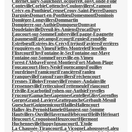
Citerne
Clairy-Saulchoix
Cocquerel
Coisy
Condé-Folie
Conteville
Corbie
Cottenchy
Coulonvillers
Cramont
Crécy-en-Ponthieu
Creuse
Crouy-Saint-Pierre
Daours
Dargnies
Domart-en-Ponthieu
Domesmont
Dominois
Domléger-Longvillers
Dommartin
Dompierre-sur-Authie
Domqueur
Domvast
Doudelainville
Dreuil-lès-Amiens
Drucat
Dury
Eaucourt-sur-Somme
Embreville
Épagne-Épagnette
Épaumesnil
Épécamps
Ercourt
Ergnies
Érondelle
Estrébœuf
Estrées-lès-Crécy
Étréjust
Favières
Ferrières
Feuquières-en-Vimeu
Fieffes-Montrelet
Flesselles
Flixecourt
Fluy
Fontaine-le-Sec
Fontaine-sur-Maye
Fontaine-sur-Somme
Forceville-en-Vimeu
Forest-l'Abbaye
Forest-Montiers
Fort-Mahon-Plage
Foucaucourt-Hors-Nesle
Fouencamps
Fouilloy
Fourdrinoy
Framicourt
Francières
Franleu
Franqueville
Fransu
Franvillers
Fréchencourt
Fresnes-Tilloloy
Fresneville
Fresnoy-Andainville
Fressenneville
Frettecuisse
Frettemeule
Friaucourt
Friville-Escarbotin
Frohen-sur-Authie
Froyelles
Frucourt
Gamaches
Gapennes
Gentelles
Glisy
Gorenflos
Gorges
Grand-Laviers
Grattepanche
Grébault-Mesnil
Gueschart
Guignemicourt
Hailles
Hallencourt
Halloy-lès-Pernois
Hamelet
Hangest-sur-Somme
Hautvillers-Ouville
Havernas
Hébécourt
Heilly
Hérissart
Heucourt-Croquoison
Heuzecourt
Hiermont
Huchenneville
Huppy
Ignaucourt
L'Étoile
La Chaussée-Tirancourt
La Vicogne
Lahoussoye
Laleu