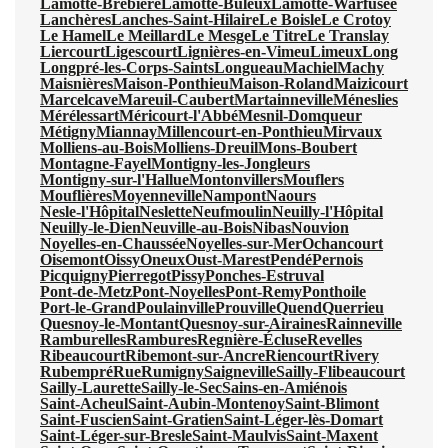
Lamotte-Brebière
Lamotte-Buleux
Lamotte-Warfusée
Lanchères
Lanches-Saint-Hilaire
Le Boisle
Le Crotoy
Le Hamel
Le Meillard
Le Mesge
Le Titre
Le Translay
Liercourt
Ligescourt
Lignières-en-Vimeu
Limeux
Long
Longpré-les-Corps-Saints
Longueau
Machiel
Machy
Maisnières
Maison-Ponthieu
Maison-Roland
Maizicourt
Marcelcave
Mareuil-Caubert
Martainneville
Méneslies
Mérélessart
Méricourt-l'Abbé
Mesnil-Domqueur
Métigny
Miannay
Millencourt-en-Ponthieu
Mirvaux
Molliens-au-Bois
Molliens-Dreuil
Mons-Boubert
Montagne-Fayel
Montigny-les-Jongleurs
Montigny-sur-l'Hallue
Montonvillers
Mouflers
Mouflières
Moyenneville
Nampont
Naours
Nesle-l'Hôpital
Neslette
Neufmoulin
Neuilly-l'Hôpital
Neuilly-le-Dien
Neuville-au-Bois
Nibas
Nouvion
Noyelles-en-Chaussée
Noyelles-sur-Mer
Ochancourt
Oisemont
Oissy
Oneux
Oust-Marest
Pendé
Pernois
Picquigny
Pierregot
Pissy
Ponches-Estruval
Pont-de-Metz
Pont-Noyelles
Pont-Remy
Ponthoile
Port-le-Grand
Poulainville
Prouville
Quend
Querrieu
Quesnoy-le-Montant
Quesnoy-sur-Airaines
Rainneville
Ramburelles
Rambures
Regnière-Écluse
Revelles
Ribeaucourt
Ribemont-sur-Ancre
Riencourt
Rivery
Rubempré
Rue
Rumigny
Saigneville
Sailly-Flibeaucourt
Sailly-Laurette
Sailly-le-Sec
Sains-en-Amiénois
Saint-Acheul
Saint-Aubin-Montenoy
Saint-Blimont
Saint-Fuscien
Saint-Gratien
Saint-Léger-lès-Domart
Saint-Léger-sur-Bresle
Saint-Maulvis
Saint-Maxent