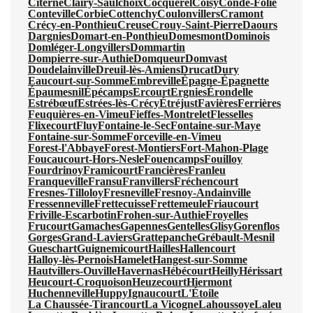
Citerne
Clairy-Saulchoix
Cocquerel
Coisy
Condé-Folie
Conteville
Corbie
Cottenchy
Coulonvillers
Cramont
Crécy-en-Ponthieu
Creuse
Crouy-Saint-Pierre
Daours
Dargnies
Domart-en-Ponthieu
Domesmont
Dominois
Domléger-Longvillers
Dommartin
Dompierre-sur-Authie
Domqueur
Domvast
Doudelainville
Dreuil-lès-Amiens
Drucat
Dury
Eaucourt-sur-Somme
Embreville
Épagne-Épagnette
Épaumesnil
Épécamps
Ercourt
Ergnies
Érondelle
Estrébœuf
Estrées-lès-Crécy
Étréjust
Favières
Ferrières
Feuquières-en-Vimeu
Fieffes-Montrelet
Flesselles
Flixecourt
Fluy
Fontaine-le-Sec
Fontaine-sur-Maye
Fontaine-sur-Somme
Forceville-en-Vimeu
Forest-l'Abbaye
Forest-Montiers
Fort-Mahon-Plage
Foucaucourt-Hors-Nesle
Fouencamps
Fouilloy
Fourdrinoy
Framicourt
Francières
Franleu
Franqueville
Fransu
Franvillers
Fréchencourt
Fresnes-Tilloloy
Fresneville
Fresnoy-Andainville
Fressenneville
Frettecuisse
Frettemeule
Friaucourt
Friville-Escarbotin
Frohen-sur-Authie
Froyelles
Frucourt
Gamaches
Gapennes
Gentelles
Glisy
Gorenflos
Gorges
Grand-Laviers
Grattepanche
Grébault-Mesnil
Gueschart
Guignemicourt
Hailles
Hallencourt
Halloy-lès-Pernois
Hamelet
Hangest-sur-Somme
Hautvillers-Ouville
Havernas
Hébécourt
Heilly
Hérissart
Heucourt-Croquoison
Heuzecourt
Hiermont
Huchenneville
Huppy
Ignaucourt
L'Étoile
La Chaussée-Tirancourt
La Vicogne
Lahoussoye
Laleu