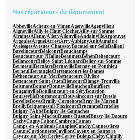
Nos réparateurs du département
Abbeville
Acheux-en-Vimeu
Agenville
Agenvillers
Aigneville
Ailly-le-Haut-Clocher
Ailly-sur-Somme
Airaines
Allenay
Allery
Allonville
Andainville
Argœuves
Argoules
Arguel
Arrest
Arry
Aubigny
Ault
Aumâtre
Avelesges
Avesnes-Chaussoy
Bacouel-sur-Selle
Bailleul
Bavelincourt
Béalcourt
Beauchamps
Beaucourt-sur-l'Hallue
Beaumetz
Béhen
Béhencourt
Bellancourt
Belloy-Saint-Léonard
Belloy-sur-Somme
Bermesnil
Bernâtre
Bernaville
Bernay-en-Ponthieu
Berneuil
Bertangles
Berteaucourt-les-Dames
Béthencourt-sur-Mer
Bettencourt-Rivière
Bettencourt-Saint-Ouen
Biencourt
Blangy-Tronville
Boismont
Bonnay
Bonneville
Bouchon
Boufflers
Bougainville
Bouillancourt-en-Séry
Bourdon
Bourseville
Bouttencourt
Bouvaincourt-sur-Bresle
Bovelles
Boves
Brailly-Cornehotte
Bray-lès-Mareuil
Breilly
Briquemesnil-Floxicourt
Brucamps
Brutelles
Buigny-l'Abbé
Buigny-lès-Gamaches
Buigny-Saint-Maclou
Bussus-Bussuel
Bussy-lès-Daours
Cachy
Cagny
Cahon
Cambron
Camon
Camps-en-Amiénois
Canaples
Canchy
Cannessières
Caours
Cardonnette
Cavillon
Cayeux-en-Santerre
Cayeux-sur-Mer
Cerisy
Cerisy-Buleux
Chépy
Chipilly