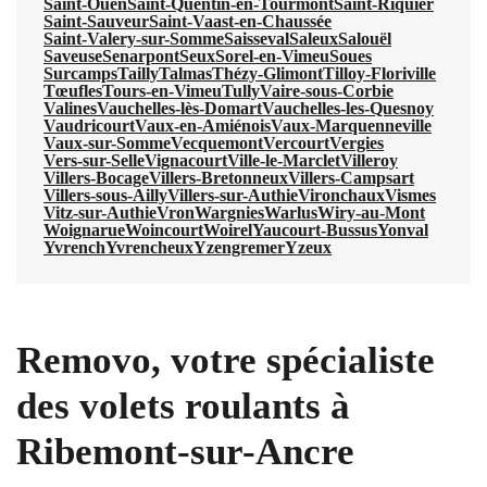
Saint-Ouen
Saint-Quentin-en-Tourmont
Saint-Riquier
Saint-Sauveur
Saint-Vaast-en-Chaussée
Saint-Valery-sur-Somme
Saisseval
Saleux
Salouël
Saveuse
Senarpont
Seux
Sorel-en-Vimeu
Soues
Surcamps
Tailly
Talmas
Thézy-Glimont
Tilloy-Floriville
Tœufles
Tours-en-Vimeu
Tully
Vaire-sous-Corbie
Valines
Vauchelles-lès-Domart
Vauchelles-les-Quesnoy
Vaudricourt
Vaux-en-Amiénois
Vaux-Marquenneville
Vaux-sur-Somme
Vecquemont
Vercourt
Vergies
Vers-sur-Selle
Vignacourt
Ville-le-Marclet
Villeroy
Villers-Bocage
Villers-Bretonneux
Villers-Campsart
Villers-sous-Ailly
Villers-sur-Authie
Vironchaux
Vismes
Vitz-sur-Authie
Vron
Wargnies
Warlus
Wiry-au-Mont
Woignarue
Woincourt
Woirel
Yaucourt-Bussus
Yonval
Yvrench
Yvrencheux
Yzengremer
Yzeux
Removo, votre spécialiste
des volets roulants à
Ribemont-sur-Ancre