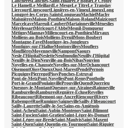
Lanchères
Lanches-Saint-Hilaire
Le Boisle
Le Crotoy
Le Hamel
Le Meillard
Le Mesge
Le Titre
Le Translay
Liercourt
Ligescourt
Lignières-en-Vimeu
Limeux
Long
Longpré-les-Corps-Saints
Longueau
Machiel
Machy
Maisnières
Maison-Ponthieu
Maison-Roland
Maizicourt
Marcelcave
Mareuil-Caubert
Martainneville
Méneslies
Mérélessart
Méricourt-l'Abbé
Mesnil-Domqueur
Métigny
Miannay
Millencourt-en-Ponthieu
Mirvaux
Molliens-au-Bois
Molliens-Dreuil
Mons-Boubert
Montagne-Fayel
Montigny-les-Jongleurs
Montigny-sur-l'Hallue
Montonvillers
Mouflers
Mouflières
Moyenneville
Nampont
Naours
Nesle-l'Hôpital
Neslette
Neufmoulin
Neuilly-l'Hôpital
Neuilly-le-Dien
Neuville-au-Bois
Nibas
Nouvion
Noyelles-en-Chaussée
Noyelles-sur-Mer
Ochancourt
Oisemont
Oissy
Oneux
Oust-Marest
Pendé
Pernois
Picquigny
Pierregot
Pissy
Ponches-Estruval
Pont-de-Metz
Pont-Noyelles
Pont-Remy
Ponthoile
Port-le-Grand
Poulainville
Prouville
Quend
Querrieu
Quesnoy-le-Montant
Quesnoy-sur-Airaines
Rainneville
Ramburelles
Rambures
Regnière-Écluse
Revelles
Ribeaucourt
Ribemont-sur-Ancre
Riencourt
Rivery
Rubempré
Rue
Rumigny
Saigneville
Sailly-Flibeaucourt
Sailly-Laurette
Sailly-le-Sec
Sains-en-Amiénois
Saint-Acheul
Saint-Aubin-Montenoy
Saint-Blimont
Saint-Fuscien
Saint-Gratien
Saint-Léger-lès-Domart
Saint-Léger-sur-Bresle
Saint-Maulvis
Saint-Maxent
Saint-Ouen
Saint-Quentin-en-Tourmont
Saint-Riquier