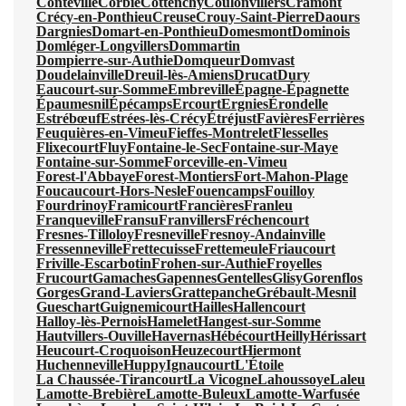
Conteville
Corbie
Cottenchy
Coulonvillers
Cramont
Crécy-en-Ponthieu
Creuse
Crouy-Saint-Pierre
Daours
Dargnies
Domart-en-Ponthieu
Domesmont
Dominois
Domléger-Longvillers
Dommartin
Dompierre-sur-Authie
Domqueur
Domvast
Doudelainville
Dreuil-lès-Amiens
Drucat
Dury
Eaucourt-sur-Somme
Embreville
Épagne-Épagnette
Épaumesnil
Épécamps
Ercourt
Ergnies
Érondelle
Estrébœuf
Estrées-lès-Crécy
Étréjust
Favières
Ferrières
Feuquières-en-Vimeu
Fieffes-Montrelet
Flesselles
Flixecourt
Fluy
Fontaine-le-Sec
Fontaine-sur-Maye
Fontaine-sur-Somme
Forceville-en-Vimeu
Forest-l'Abbaye
Forest-Montiers
Fort-Mahon-Plage
Foucaucourt-Hors-Nesle
Fouencamps
Fouilloy
Fourdrinoy
Framicourt
Francières
Franleu
Franqueville
Fransu
Franvillers
Fréchencourt
Fresnes-Tilloloy
Fresneville
Fresnoy-Andainville
Fressenneville
Frettecuisse
Frettemeule
Friaucourt
Friville-Escarbotin
Frohen-sur-Authie
Froyelles
Frucourt
Gamaches
Gapennes
Gentelles
Glisy
Gorenflos
Gorges
Grand-Laviers
Grattepanche
Grébault-Mesnil
Gueschart
Guignemicourt
Hailles
Hallencourt
Halloy-lès-Pernois
Hamelet
Hangest-sur-Somme
Hautvillers-Ouville
Havernas
Hébécourt
Heilly
Hérissart
Heucourt-Croquoison
Heuzecourt
Hiermont
Huchenneville
Huppy
Ignaucourt
L'Étoile
La Chaussée-Tirancourt
La Vicogne
Lahoussoye
Laleu
Lamotte-Brebière
Lamotte-Buleux
Lamotte-Warfusée