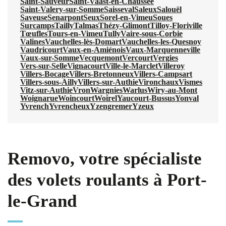
Saint-Sauveur
Saint-Vaast-en-Chaussée
Saint-Valery-sur-Somme
Saisseval
Saleux
Salouël
Saveuse
Senarpont
Seux
Sorel-en-Vimeu
Soues
Surcamps
Tailly
Talmas
Thézy-Glimont
Tilloy-Floriville
Tœufles
Tours-en-Vimeu
Tully
Vaire-sous-Corbie
Valines
Vauchelles-lès-Domart
Vauchelles-les-Quesnoy
Vaudricourt
Vaux-en-Amiénois
Vaux-Marquenneville
Vaux-sur-Somme
Vecquemont
Vercourt
Vergies
Vers-sur-Selle
Vignacourt
Ville-le-Marclet
Villeroy
Villers-Bocage
Villers-Bretonneux
Villers-Campsart
Villers-sous-Ailly
Villers-sur-Authie
Vironchaux
Vismes
Vitz-sur-Authie
Vron
Wargnies
Warlus
Wiry-au-Mont
Woignarue
Woincourt
Woirel
Yaucourt-Bussus
Yonval
Yvrench
Yvrencheux
Yzengremer
Yzeux
Removo, votre spécialiste
des volets roulants à Port-
le-Grand