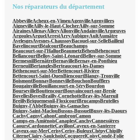
Nos réparateurs du département
Abbeville
Acheux-en-Vimeu
Agenville
Agenvillers
Aigneville
Ailly-le-Haut-Clocher
Ailly-sur-Somme
Airaines
Allenay
Allery
Allonville
Andainville
Argœuves
Argoules
Arguel
Arrest
Arry
Aubigny
Ault
Aumâtre
Avelesges
Avesnes-Chaussoy
Bacouel-sur-Selle
Bailleul
Bavelincourt
Béalcourt
Beauchamps
Beaucourt-sur-l'Hallue
Beaumetz
Béhen
Béhencourt
Bellancourt
Belloy-Saint-Léonard
Belloy-sur-Somme
Bermesnil
Bernâtre
Bernaville
Bernay-en-Ponthieu
Berneuil
Bertangles
Berteaucourt-les-Dames
Béthencourt-sur-Mer
Bettencourt-Rivière
Bettencourt-Saint-Ouen
Biencourt
Blangy-Tronville
Boismont
Bonnay
Bonneville
Bouchon
Boufflers
Bougainville
Bouillancourt-en-Séry
Bourdon
Bourseville
Bouttencourt
Bouvaincourt-sur-Bresle
Bovelles
Boves
Brailly-Cornehotte
Bray-lès-Mareuil
Breilly
Briquemesnil-Floxicourt
Brucamps
Brutelles
Buigny-l'Abbé
Buigny-lès-Gamaches
Buigny-Saint-Maclou
Bussus-Bussuel
Bussy-lès-Daours
Cachy
Cagny
Cahon
Cambron
Camon
Camps-en-Amiénois
Canaples
Canchy
Cannessières
Caours
Cardonnette
Cavillon
Cayeux-en-Santerre
Cayeux-sur-Mer
Cerisy
Cerisy-Buleux
Chépy
Chipilly
Citerne
Clairy-Saulchoix
Cocquerel
Coisy
Condé-Folie