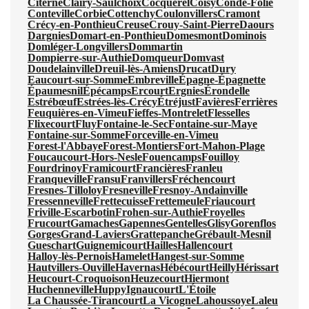
Citerne
Clairy-Saulchoix
Cocquerel
Coisy
Condé-Folie
Conteville
Corbie
Cottenchy
Coulonvillers
Cramont
Crécy-en-Ponthieu
Creuse
Crouy-Saint-Pierre
Daours
Dargnies
Domart-en-Ponthieu
Domesmont
Dominois
Domléger-Longvillers
Dommartin
Dompierre-sur-Authie
Domqueur
Domvast
Doudelainville
Dreuil-lès-Amiens
Drucat
Dury
Eaucourt-sur-Somme
Embreville
Épagne-Épagnette
Épaumesnil
Épécamps
Ercourt
Ergnies
Érondelle
Estrébœuf
Estrées-lès-Crécy
Étréjust
Favières
Ferrières
Feuquières-en-Vimeu
Fieffes-Montrelet
Flesselles
Flixecourt
Fluy
Fontaine-le-Sec
Fontaine-sur-Maye
Fontaine-sur-Somme
Forceville-en-Vimeu
Forest-l'Abbaye
Forest-Montiers
Fort-Mahon-Plage
Foucaucourt-Hors-Nesle
Fouencamps
Fouilloy
Fourdrinoy
Framicourt
Francières
Franleu
Franqueville
Fransu
Franvillers
Fréchencourt
Fresnes-Tilloloy
Fresneville
Fresnoy-Andainville
Fressenneville
Frettecuisse
Frettemeule
Friaucourt
Friville-Escarbotin
Frohen-sur-Authie
Froyelles
Frucourt
Gamaches
Gapennes
Gentelles
Glisy
Gorenflos
Gorges
Grand-Laviers
Grattepanche
Grébault-Mesnil
Gueschart
Guignemicourt
Hailles
Hallencourt
Halloy-lès-Pernois
Hamelet
Hangest-sur-Somme
Hautvillers-Ouville
Havernas
Hébécourt
Heilly
Hérissart
Heucourt-Croquoison
Heuzecourt
Hiermont
Huchenneville
Huppy
Ignaucourt
L'Étoile
La Chaussée-Tirancourt
La Vicogne
Lahoussoye
Laleu