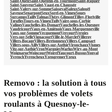
Saint-Ouen
Saint-Quentin-en-Tourmont
Saint-Riquier
Saint-Sauveur
Saint-Vaast-en-Chaussée
Saint-Valery-sur-Somme
Saisseval
Saleux
Salouël
Saveuse
Senarpont
Seux
Sorel-en-Vimeu
Soues
Surcamps
Tailly
Talmas
Thézy-Glimont
Tilloy-Floriville
Tœufles
Tours-en-Vimeu
Tully
Vaire-sous-Corbie
Valines
Vauchelles-lès-Domart
Vauchelles-les-Quesnoy
Vaudricourt
Vaux-en-Amiénois
Vaux-Marquenneville
Vaux-sur-Somme
Vecquemont
Vercourt
Vergies
Vers-sur-Selle
Vignacourt
Ville-le-Marclet
Villeroy
Villers-Bocage
Villers-Bretonneux
Villers-Campsart
Villers-sous-Ailly
Villers-sur-Authie
Vironchaux
Vismes
Vitz-sur-Authie
Vron
Wargnies
Warlus
Wiry-au-Mont
Woignarue
Woincourt
Woirel
Yaucourt-Bussus
Yonval
Yvrench
Yvrencheux
Yzengremer
Yzeux
Removo : la solution à tous
vos problèmes de volets
roulants à Quesnoy-le-