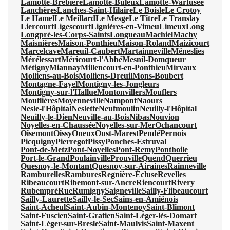
Lamotte-Brebière
Lamotte-Buleux
Lamotte-Warfusée
Lanchères
Lanches-Saint-Hilaire
Le Boisle
Le Crotoy
Le Hamel
Le Meillard
Le Mesge
Le Titre
Le Translay
Liercourt
Ligescourt
Lignières-en-Vimeu
Limeux
Long
Longpré-les-Corps-Saints
Longueau
Machiel
Machy
Maisnières
Maison-Ponthieu
Maison-Roland
Maizicourt
Marcelcave
Mareuil-Caubert
Martainneville
Méneslies
Mérélessart
Méricourt-l'Abbé
Mesnil-Domqueur
Métigny
Miannay
Millencourt-en-Ponthieu
Mirvaux
Molliens-au-Bois
Molliens-Dreuil
Mons-Boubert
Montagne-Fayel
Montigny-les-Jongleurs
Montigny-sur-l'Hallue
Montonvillers
Mouflers
Mouflières
Moyenneville
Nampont
Naours
Nesle-l'Hôpital
Neslette
Neufmoulin
Neuilly-l'Hôpital
Neuilly-le-Dien
Neuville-au-Bois
Nibas
Nouvion
Noyelles-en-Chaussée
Noyelles-sur-Mer
Ochancourt
Oisemont
Oissy
Oneux
Oust-Marest
Pendé
Pernois
Picquigny
Pierregot
Pissy
Ponches-Estruval
Pont-de-Metz
Pont-Noyelles
Pont-Remy
Ponthoile
Port-le-Grand
Poulainville
Prouville
Quend
Querrieu
Quesnoy-le-Montant
Quesnoy-sur-Airaines
Rainneville
Ramburelles
Rambures
Regnière-Écluse
Revelles
Ribeaucourt
Ribemont-sur-Ancre
Riencourt
Rivery
Rubempré
Rue
Rumigny
Saigneville
Sailly-Flibeaucourt
Sailly-Laurette
Sailly-le-Sec
Sains-en-Amiénois
Saint-Acheul
Saint-Aubin-Montenoy
Saint-Blimont
Saint-Fuscien
Saint-Gratien
Saint-Léger-lès-Domart
Saint-Léger-sur-Bresle
Saint-Maulvis
Saint-Maxent