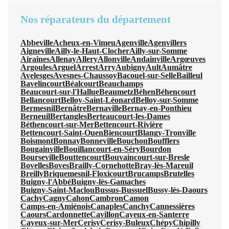
Nos réparateurs du département
Abbeville
Acheux-en-Vimeu
Agenville
Agenvillers
Aigneville
Ailly-le-Haut-Clocher
Ailly-sur-Somme
Airaines
Allenay
Allery
Allonville
Andainville
Argœuves
Argoules
Arguel
Arrest
Arry
Aubigny
Ault
Aumâtre
Avelesges
Avesnes-Chaussoy
Bacouel-sur-Selle
Bailleul
Bavelincourt
Béalcourt
Beauchamps
Beaucourt-sur-l'Hallue
Beaumetz
Béhen
Béhencourt
Bellancourt
Belloy-Saint-Léonard
Belloy-sur-Somme
Bermesnil
Bernâtre
Bernaville
Bernay-en-Ponthieu
Berneuil
Bertangles
Berteaucourt-les-Dames
Béthencourt-sur-Mer
Bettencourt-Rivière
Bettencourt-Saint-Ouen
Biencourt
Blangy-Tronville
Boismont
Bonnay
Bonneville
Bouchon
Boufflers
Bougainville
Bouillancourt-en-Séry
Bourdon
Bourseville
Bouttencourt
Bouvaincourt-sur-Bresle
Bovelles
Boves
Brailly-Cornehotte
Bray-lès-Mareuil
Breilly
Briquemesnil-Floxicourt
Brucamps
Brutelles
Buigny-l'Abbé
Buigny-lès-Gamaches
Buigny-Saint-Maclou
Bussus-Bussuel
Bussy-lès-Daours
Cachy
Cagny
Cahon
Cambron
Camon
Camps-en-Amiénois
Canaples
Canchy
Cannessières
Caours
Cardonnette
Cavillon
Cayeux-en-Santerre
Cayeux-sur-Mer
Cerisy
Cerisy-Buleux
Chépy
Chipilly