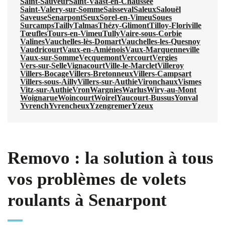
Saint-Sauveur
Saint-Vaast-en-Chaussée
Saint-Valery-sur-Somme
Saisseval
Saleux
Salouël
Saveuse
Senarpont
Seux
Sorel-en-Vimeu
Soues
Surcamps
Tailly
Talmas
Thézy-Glimont
Tilloy-Floriville
Tœufles
Tours-en-Vimeu
Tully
Vaire-sous-Corbie
Valines
Vauchelles-lès-Domart
Vauchelles-les-Quesnoy
Vaudricourt
Vaux-en-Amiénois
Vaux-Marquenneville
Vaux-sur-Somme
Vecquemont
Vercourt
Vergies
Vers-sur-Selle
Vignacourt
Ville-le-Marclet
Villeroy
Villers-Bocage
Villers-Bretonneux
Villers-Campsart
Villers-sous-Ailly
Villers-sur-Authie
Vironchaux
Vismes
Vitz-sur-Authie
Vron
Wargnies
Warlus
Wiry-au-Mont
Woignarue
Woincourt
Woirel
Yaucourt-Bussus
Yonval
Yvrench
Yvrencheux
Yzengremer
Yzeux
Removo : la solution à tous
vos problèmes de volets
roulants à Senarpont