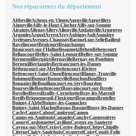
Nos réparateurs du département
Abbeville
Acheux-en-Vimeu
Agenville
Agenvillers
Aigneville
Ailly-le-Haut-Clocher
Ailly-sur-Somme
Airaines
Allenay
Allery
Allonville
Andainville
Argœuves
Argoules
Arguel
Arrest
Arry
Aubigny
Ault
Aumâtre
Avelesges
Avesnes-Chaussoy
Bacouel-sur-Selle
Bailleul
Bavelincourt
Béalcourt
Beauchamps
Beaucourt-sur-l'Hallue
Beaumetz
Béhen
Béhencourt
Bellancourt
Belloy-Saint-Léonard
Belloy-sur-Somme
Bermesnil
Bernâtre
Bernaville
Bernay-en-Ponthieu
Berneuil
Bertangles
Berteaucourt-les-Dames
Béthencourt-sur-Mer
Bettencourt-Rivière
Bettencourt-Saint-Ouen
Biencourt
Blangy-Tronville
Boismont
Bonnay
Bonneville
Bouchon
Boufflers
Bougainville
Bouillancourt-en-Séry
Bourdon
Bourseville
Bouttencourt
Bouvaincourt-sur-Bresle
Bovelles
Boves
Brailly-Cornehotte
Bray-lès-Mareuil
Breilly
Briquemesnil-Floxicourt
Brucamps
Brutelles
Buigny-l'Abbé
Buigny-lès-Gamaches
Buigny-Saint-Maclou
Bussus-Bussuel
Bussy-lès-Daours
Cachy
Cagny
Cahon
Cambron
Camon
Camps-en-Amiénois
Canaples
Canchy
Cannessières
Caours
Cardonnette
Cavillon
Cayeux-en-Santerre
Cayeux-sur-Mer
Cerisy
Cerisy-Buleux
Chépy
Chipilly
Citerne
Clairy-Saulchoix
Cocquerel
Coisy
Condé-Folie