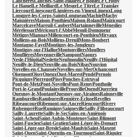
Lanchères
Lanches-Saint-Hilaire
Le Boisle
Le Crotoy
Le Hamel
Le Meillard
Le Mesge
Le Titre
Le Translay
Liercourt
Ligescourt
Lignières-en-Vimeu
Limeux
Long
Longpré-les-Corps-Saints
Longueau
Machiel
Machy
Maisnières
Maison-Ponthieu
Maison-Roland
Maizicourt
Marcelcave
Mareuil-Caubert
Martainneville
Méneslies
Mérélessart
Méricourt-l'Abbé
Mesnil-Domqueur
Métigny
Miannay
Millencourt-en-Ponthieu
Mirvaux
Molliens-au-Bois
Molliens-Dreuil
Mons-Boubert
Montagne-Fayel
Montigny-les-Jongleurs
Montigny-sur-l'Hallue
Montonvillers
Mouflers
Mouflières
Moyenneville
Nampont
Naours
Nesle-l'Hôpital
Neslette
Neufmoulin
Neuilly-l'Hôpital
Neuilly-le-Dien
Neuville-au-Bois
Nibas
Nouvion
Noyelles-en-Chaussée
Noyelles-sur-Mer
Ochancourt
Oisemont
Oissy
Oneux
Oust-Marest
Pendé
Pernois
Picquigny
Pierregot
Pissy
Ponches-Estruval
Pont-de-Metz
Pont-Noyelles
Pont-Remy
Ponthoile
Port-le-Grand
Poulainville
Prouville
Quend
Querrieu
Quesnoy-le-Montant
Quesnoy-sur-Airaines
Rainneville
Ramburelles
Rambures
Regnière-Écluse
Revelles
Ribeaucourt
Ribemont-sur-Ancre
Riencourt
Rivery
Rubempré
Rue
Rumigny
Saigneville
Sailly-Flibeaucourt
Sailly-Laurette
Sailly-le-Sec
Sains-en-Amiénois
Saint-Acheul
Saint-Aubin-Montenoy
Saint-Blimont
Saint-Fuscien
Saint-Gratien
Saint-Léger-lès-Domart
Saint-Léger-sur-Bresle
Saint-Maulvis
Saint-Maxent
Saint-Ouen
Saint-Quentin-en-Tourmont
Saint-Riquier