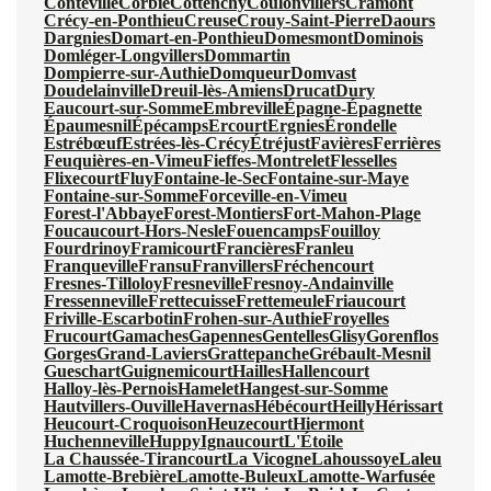
Conteville
Corbie
Cottenchy
Coulonvillers
Cramont
Crécy-en-Ponthieu
Creuse
Crouy-Saint-Pierre
Daours
Dargnies
Domart-en-Ponthieu
Domesmont
Dominois
Domléger-Longvillers
Dommartin
Dompierre-sur-Authie
Domqueur
Domvast
Doudelainville
Dreuil-lès-Amiens
Drucat
Dury
Eaucourt-sur-Somme
Embreville
Épagne-Épagnette
Épaumesnil
Épécamps
Ercourt
Ergnies
Érondelle
Estrébœuf
Estrées-lès-Crécy
Étréjust
Favières
Ferrières
Feuquières-en-Vimeu
Fieffes-Montrelet
Flesselles
Flixecourt
Fluy
Fontaine-le-Sec
Fontaine-sur-Maye
Fontaine-sur-Somme
Forceville-en-Vimeu
Forest-l'Abbaye
Forest-Montiers
Fort-Mahon-Plage
Foucaucourt-Hors-Nesle
Fouencamps
Fouilloy
Fourdrinoy
Framicourt
Francières
Franleu
Franqueville
Fransu
Franvillers
Fréchencourt
Fresnes-Tilloloy
Fresneville
Fresnoy-Andainville
Fressenneville
Frettecuisse
Frettemeule
Friaucourt
Friville-Escarbotin
Frohen-sur-Authie
Froyelles
Frucourt
Gamaches
Gapennes
Gentelles
Glisy
Gorenflos
Gorges
Grand-Laviers
Grattepanche
Grébault-Mesnil
Gueschart
Guignemicourt
Hailles
Hallencourt
Halloy-lès-Pernois
Hamelet
Hangest-sur-Somme
Hautvillers-Ouville
Havernas
Hébécourt
Heilly
Hérissart
Heucourt-Croquoison
Heuzecourt
Hiermont
Huchenneville
Huppy
Ignaucourt
L'Étoile
La Chaussée-Tirancourt
La Vicogne
Lahoussoye
Laleu
Lamotte-Brebière
Lamotte-Buleux
Lamotte-Warfusée