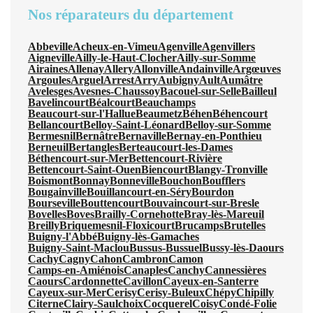
Nos réparateurs du département
Abbeville
Acheux-en-Vimeu
Agenville
Agenvillers
Aigneville
Ailly-le-Haut-Clocher
Ailly-sur-Somme
Airaines
Allenay
Allery
Allonville
Andainville
Argœuves
Argoules
Arguel
Arrest
Arry
Aubigny
Ault
Aumâtre
Avelesges
Avesnes-Chaussoy
Bacouel-sur-Selle
Bailleul
Bavelincourt
Béalcourt
Beauchamps
Beaucourt-sur-l'Hallue
Beaumetz
Béhen
Béhencourt
Bellancourt
Belloy-Saint-Léonard
Belloy-sur-Somme
Bermesnil
Bernâtre
Bernaville
Bernay-en-Ponthieu
Berneuil
Bertangles
Berteaucourt-les-Dames
Béthencourt-sur-Mer
Bettencourt-Rivière
Bettencourt-Saint-Ouen
Biencourt
Blangy-Tronville
Boismont
Bonnay
Bonneville
Bouchon
Boufflers
Bougainville
Bouillancourt-en-Séry
Bourdon
Bourseville
Bouttencourt
Bouvaincourt-sur-Bresle
Bovelles
Boves
Brailly-Cornehotte
Bray-lès-Mareuil
Breilly
Briquemesnil-Floxicourt
Brucamps
Brutelles
Buigny-l'Abbé
Buigny-lès-Gamaches
Buigny-Saint-Maclou
Bussus-Bussuel
Bussy-lès-Daours
Cachy
Cagny
Cahon
Cambron
Camon
Camps-en-Amiénois
Canaples
Canchy
Cannessières
Caours
Cardonnette
Cavillon
Cayeux-en-Santerre
Cayeux-sur-Mer
Cerisy
Cerisy-Buleux
Chépy
Chipilly
Citerne
Clairy-Saulchoix
Cocquerel
Coisy
Condé-Folie