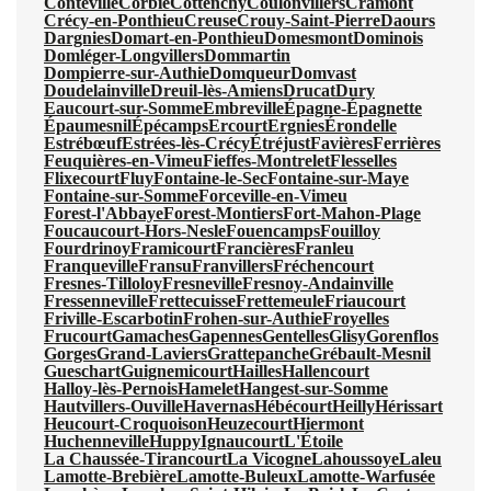
Conteville
Corbie
Cottenchy
Coulonvillers
Cramont
Crécy-en-Ponthieu
Creuse
Crouy-Saint-Pierre
Daours
Dargnies
Domart-en-Ponthieu
Domesmont
Dominois
Domléger-Longvillers
Dommartin
Dompierre-sur-Authie
Domqueur
Domvast
Doudelainville
Dreuil-lès-Amiens
Drucat
Dury
Eaucourt-sur-Somme
Embreville
Épagne-Épagnette
Épaumesnil
Épécamps
Ercourt
Ergnies
Érondelle
Estrébœuf
Estrées-lès-Crécy
Étréjust
Favières
Ferrières
Feuquières-en-Vimeu
Fieffes-Montrelet
Flesselles
Flixecourt
Fluy
Fontaine-le-Sec
Fontaine-sur-Maye
Fontaine-sur-Somme
Forceville-en-Vimeu
Forest-l'Abbaye
Forest-Montiers
Fort-Mahon-Plage
Foucaucourt-Hors-Nesle
Fouencamps
Fouilloy
Fourdrinoy
Framicourt
Francières
Franleu
Franqueville
Fransu
Franvillers
Fréchencourt
Fresnes-Tilloloy
Fresneville
Fresnoy-Andainville
Fressenneville
Frettecuisse
Frettemeule
Friaucourt
Friville-Escarbotin
Frohen-sur-Authie
Froyelles
Frucourt
Gamaches
Gapennes
Gentelles
Glisy
Gorenflos
Gorges
Grand-Laviers
Grattepanche
Grébault-Mesnil
Gueschart
Guignemicourt
Hailles
Hallencourt
Halloy-lès-Pernois
Hamelet
Hangest-sur-Somme
Hautvillers-Ouville
Havernas
Hébécourt
Heilly
Hérissart
Heucourt-Croquoison
Heuzecourt
Hiermont
Huchenneville
Huppy
Ignaucourt
L'Étoile
La Chaussée-Tirancourt
La Vicogne
Lahoussoye
Laleu
Lamotte-Brebière
Lamotte-Buleux
Lamotte-Warfusée