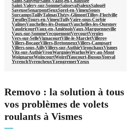
Saint-Sauveur
Saint-Vaast-en-Chaussée
Saint-Valery-sur-Somme
Saisseval
Saleux
Salouël
Saveuse
Senarpont
Seux
Sorel-en-Vimeu
Soues
Surcamps
Tailly
Talmas
Thézy-Glimont
Tilloy-Floriville
Tœufles
Tours-en-Vimeu
Tully
Vaire-sous-Corbie
Valines
Vauchelles-lès-Domart
Vauchelles-les-Quesnoy
Vaudricourt
Vaux-en-Amiénois
Vaux-Marquenneville
Vaux-sur-Somme
Vecquemont
Vercourt
Vergies
Vers-sur-Selle
Vignacourt
Ville-le-Marclet
Villeroy
Villers-Bocage
Villers-Bretonneux
Villers-Campsart
Villers-sous-Ailly
Villers-sur-Authie
Vironchaux
Vismes
Vitz-sur-Authie
Vron
Wargnies
Warlus
Wiry-au-Mont
Woignarue
Woincourt
Woirel
Yaucourt-Bussus
Yonval
Yvrench
Yvrencheux
Yzengremer
Yzeux
Removo : la solution à tous
vos problèmes de volets
roulants à Vismes