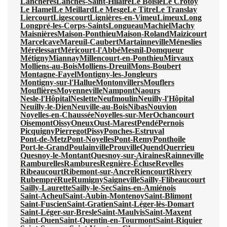
Lanchères
Lanches-Saint-Hilaire
Le Boisle
Le Crotoy
Le Hamel
Le Meillard
Le Mesge
Le Titre
Le Translay
Liercourt
Ligescourt
Lignières-en-Vimeu
Limeux
Long
Longpré-les-Corps-Saints
Longueau
Machiel
Machy
Maisnières
Maison-Ponthieu
Maison-Roland
Maizicourt
Marcelcave
Mareuil-Caubert
Martainneville
Méneslies
Mérélessart
Méricourt-l'Abbé
Mesnil-Domqueur
Métigny
Miannay
Millencourt-en-Ponthieu
Mirvaux
Molliens-au-Bois
Molliens-Dreuil
Mons-Boubert
Montagne-Fayel
Montigny-les-Jongleurs
Montigny-sur-l'Hallue
Montonvillers
Mouflers
Mouflières
Moyenneville
Nampont
Naours
Nesle-l'Hôpital
Neslette
Neufmoulin
Neuilly-l'Hôpital
Neuilly-le-Dien
Neuville-au-Bois
Nibas
Nouvion
Noyelles-en-Chaussée
Noyelles-sur-Mer
Ochancourt
Oisemont
Oissy
Oneux
Oust-Marest
Pendé
Pernois
Picquigny
Pierregot
Pissy
Ponches-Estruval
Pont-de-Metz
Pont-Noyelles
Pont-Remy
Ponthoile
Port-le-Grand
Poulainville
Prouville
Quend
Querrieu
Quesnoy-le-Montant
Quesnoy-sur-Airaines
Rainneville
Ramburelles
Rambures
Regnière-Écluse
Revelles
Ribeaucourt
Ribemont-sur-Ancre
Riencourt
Rivery
Rubempré
Rue
Rumigny
Saigneville
Sailly-Flibeaucourt
Sailly-Laurette
Sailly-le-Sec
Sains-en-Amiénois
Saint-Acheul
Saint-Aubin-Montenoy
Saint-Blimont
Saint-Fuscien
Saint-Gratien
Saint-Léger-lès-Domart
Saint-Léger-sur-Bresle
Saint-Maulvis
Saint-Maxent
Saint-Ouen
Saint-Quentin-en-Tourmont
Saint-Riquier