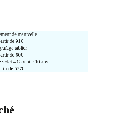
ment de manivelle
partir de
91€
rafage tablier
partir de
60€
e volet – Garantie 10 ans
artir de 577€
ché