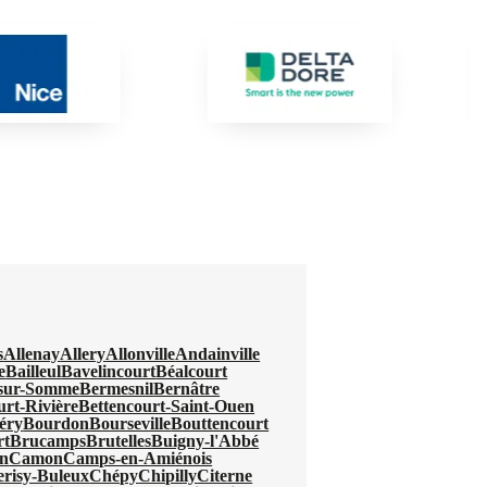
s
Allenay
Allery
Allonville
Andainville
e
Bailleul
Bavelincourt
Béalcourt
-sur-Somme
Bermesnil
Bernâtre
urt-Rivière
Bettencourt-Saint-Ouen
éry
Bourdon
Bourseville
Bouttencourt
rt
Brucamps
Brutelles
Buigny-l'Abbé
n
Camon
Camps-en-Amiénois
erisy-Buleux
Chépy
Chipilly
Citerne