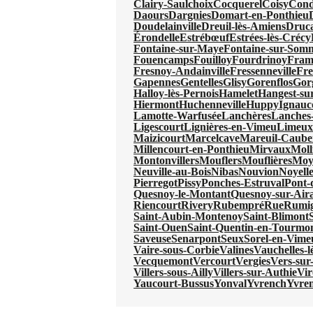
Clairy-Saulchoix
Cocquerel
Coisy
Cond
Daours
Dargnies
Domart-en-Ponthieu
Doudelainville
Dreuil-lès-Amiens
Druc
Érondelle
Estrébœuf
Estrées-lès-Crécy
Fontaine-sur-Maye
Fontaine-sur-Som
Fouencamps
Fouilloy
Fourdrinoy
Fram
Fresnoy-Andainville
Fressenneville
Fre
Gapennes
Gentelles
Glisy
Gorenflos
Gor
Halloy-lès-Pernois
Hamelet
Hangest-s
Hiermont
Huchenneville
Huppy
Ignauc
Lamotte-Warfusée
Lanchères
Lanches-
Ligescourt
Lignières-en-Vimeu
Limeu
Maizicourt
Marcelcave
Mareuil-Caube
Millencourt-en-Ponthieu
Mirvaux
Moll
Montonvillers
Mouflers
Mouflières
Moy
Neuville-au-Bois
Nibas
Nouvion
Noyell
Pierregot
Pissy
Ponches-Estruval
Pont-
Quesnoy-le-Montant
Quesnoy-sur-Aira
Riencourt
Rivery
Rubempré
Rue
Rumi
Saint-Aubin-Montenoy
Saint-Blimont
Saint-Ouen
Saint-Quentin-en-Tourmo
Saveuse
Senarpont
Seux
Sorel-en-Vime
Vaire-sous-Corbie
Valines
Vauchelles-
Vecquemont
Vercourt
Vergies
Vers-sur-
Villers-sous-Ailly
Villers-sur-Authie
Vi
Yaucourt-Bussus
Yonval
Yvrench
Yvre