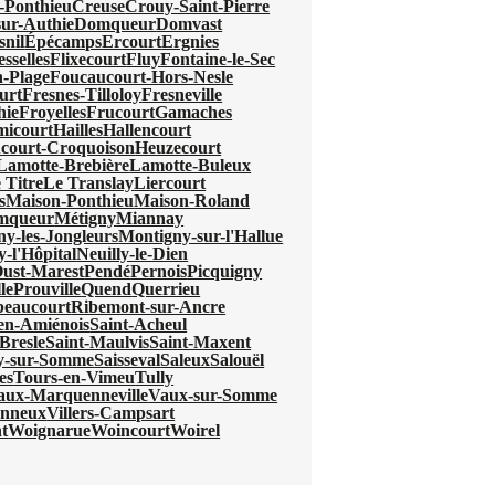
-Ponthieu
Creuse
Crouy-Saint-Pierre
ur-Authie
Domqueur
Domvast
nil
Épécamps
Ercourt
Ergnies
esselles
Flixecourt
Fluy
Fontaine-le-Sec
-Plage
Foucaucourt-Hors-Nesle
urt
Fresnes-Tilloloy
Fresneville
hie
Froyelles
Frucourt
Gamaches
micourt
Hailles
Hallencourt
court-Croquoison
Heuzecourt
Lamotte-Brebière
Lamotte-Buleux
 Titre
Le Translay
Liercourt
s
Maison-Ponthieu
Maison-Roland
mqueur
Métigny
Miannay
y-les-Jongleurs
Montigny-sur-l'Hallue
y-l'Hôpital
Neuilly-le-Dien
ust-Marest
Pendé
Pernois
Picquigny
le
Prouville
Quend
Querrieu
beaucourt
Ribemont-sur-Ancre
-en-Amiénois
Saint-Acheul
Bresle
Saint-Maulvis
Saint-Maxent
ry-sur-Somme
Saisseval
Saleux
Salouël
es
Tours-en-Vimeu
Tully
aux-Marquenneville
Vaux-sur-Somme
onneux
Villers-Campsart
t
Woignarue
Woincourt
Woirel