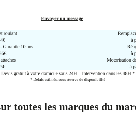
Envoyer un message
t roulant
Remplace
44€
à 
 Garantie 10 ans
Réag
286€
à 
attaches
Motorisation d
95€
à p
Devis gratuit à votre domicile sous 24H – Intervention dans les 48H *
* Délais estimés, sous réserve de disponibilité
sur toutes les marques du mar