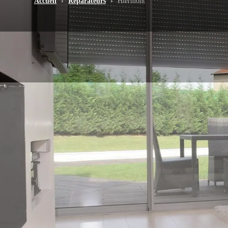
Accueil
›
Réparateurs
›
Hiermont
-