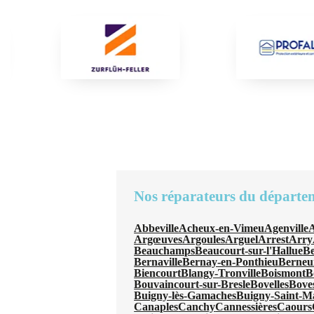
Nos réparateurs du départe
Abbeville
Acheux-en-Vimeu
Agenville
A
Argœuves
Argoules
Arguel
Arrest
Arry
Beauchamps
Beaucourt-sur-l'Hallue
B
Bernaville
Bernay-en-Ponthieu
Berneui
Biencourt
Blangy-Tronville
Boismont
B
Bouvaincourt-sur-Bresle
Bovelles
Bove
Buigny-lès-Gamaches
Buigny-Saint-M
Canaples
Canchy
Cannessières
Caours