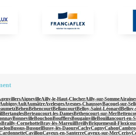
ment
genvillers
Aigneville
Ailly-le-Haut-Clocher
Ailly-sur-Somme
Airaine
Aubigny
Ault
Aumâtre
Avelesges
Avesnes-Chaussoy
Bacouel-sur-Sell
eaumetz
Béhen
Béhencourt
Bellancourt
Belloy-Saint-Léonard
Belloy
l
Bertangles
Berteaucourt-les-Dames
Béthencourt-sur-Mer
Bettenco
onnay
Bonneville
Bouchon
Boufflers
Bougainville
Bouillancourt-en-S
s
Brailly-Cornehotte
Bray-lès-Mareuil
Breilly
Briquemesnil-Floxicou
aclou
Bussus-Bussuel
Bussy-lès-Daours
Cachy
Cagny
Cahon
Cambro
Cardonnette
Cavillon
Cayeux-en-Santerre
Cayeux-sur-Mer
Cerisy
C