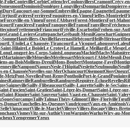
é-Folie
Conteville
Corbie
Cottenchy
Coulonvillers
Cramont
Crécy-en
Domesmont
Dominois
Domléger-Longvillers
Dommartin
Dompierre-s
at
Dury
Eaucourt-sur-Somme
Embreville
Épagne-Épagnette
Épaumes
Étréjust
Favières
Ferrières
Feuquières-en-Vimeu
Fieffes-Montrelet
Fl
me
Forceville-en-Vimeu
Forest-l'Abbaye
Forest-Montiers
Fort-Mahon
icourt
Francières
Franleu
Franqueville
Fransu
Franvillers
Fréchenco
ttecuisse
Frettemeule
Friaucourt
Friville-Escarbotin
Frohen-sur-Aut
ges
Grand-Laviers
Grattepanche
Grébault-Mesnil
Gueschart
Guigne
ur-Somme
Hautvillers-Ouville
Havernas
Hébécourt
Heilly
Hérissart
Heu
ourt
L'Étoile
La Chaussée-Tirancourt
La Vicogne
Lahoussoye
Laleu
Saint-Hilaire
Le Boisle
Le Crotoy
Le Hamel
Le Meillard
Le Mesge
Le
x
Long
Longpré-les-Corps-Saints
Longueau
Machiel
Machy
Maisnière
rt
Martainneville
Méneslies
Mérélessart
Méricourt-l'Abbé
Mesnil-Do
iens-au-Bois
Molliens-Dreuil
Mons-Boubert
Montagne-Fayel
Montign
enneville
Nampont
Naours
Nesle-l'Hôpital
Neslette
Neufmoulin
Neuill
es-en-Chaussée
Noyelles-sur-Mer
Ochancourt
Oisemont
Oissy
Oneux
O
de-Metz
Pont-Noyelles
Pont-Remy
Ponthoile
Port-le-Grand
Poulainvil
ines
Rainneville
Ramburelles
Rambures
Regnière-Écluse
Revelles
Ri
gny
Saigneville
Sailly-Flibeaucourt
Sailly-Laurette
Sailly-le-Sec
Sains
Saint-Fuscien
Saint-Gratien
Saint-Léger-lès-Domart
Saint-Léger-sur-
nt
Saint-Riquier
Saint-Sauveur
Saint-Vaast-en-Chaussée
Saint-Vale
u
Soues
Surcamps
Tailly
Talmas
Thézy-Glimont
Tilloy-Floriville
Tœufl
lès-Domart
Vauchelles-les-Quesnoy
Vaudricourt
Vaux-en-Amiénois
V
Selle
Vignacourt
Ville-le-Marclet
Villeroy
Villers-Bocage
Villers-Bret
ronchaux
Vismes
Vitz-sur-Authie
Vron
Wargnies
Warlus
Wiry-au-Mon
ncheux
Yzengremer
Yzeux