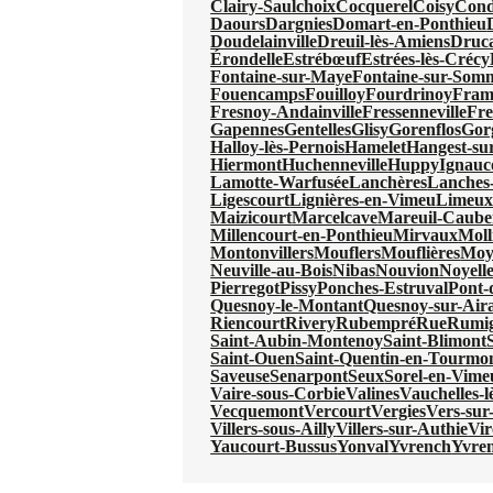
Clairy-Saulchoix
Cocquerel
Coisy
Cond
Daours
Dargnies
Domart-en-Ponthieu
Doudelainville
Dreuil-lès-Amiens
Druc
Érondelle
Estrébœuf
Estrées-lès-Crécy
Fontaine-sur-Maye
Fontaine-sur-Som
Fouencamps
Fouilloy
Fourdrinoy
Fram
Fresnoy-Andainville
Fressenneville
Fre
Gapennes
Gentelles
Glisy
Gorenflos
Gor
Halloy-lès-Pernois
Hamelet
Hangest-s
Hiermont
Huchenneville
Huppy
Ignauc
Lamotte-Warfusée
Lanchères
Lanches-
Ligescourt
Lignières-en-Vimeu
Limeu
Maizicourt
Marcelcave
Mareuil-Caube
Millencourt-en-Ponthieu
Mirvaux
Moll
Montonvillers
Mouflers
Mouflières
Moy
Neuville-au-Bois
Nibas
Nouvion
Noyell
Pierregot
Pissy
Ponches-Estruval
Pont-
Quesnoy-le-Montant
Quesnoy-sur-Aira
Riencourt
Rivery
Rubempré
Rue
Rumi
Saint-Aubin-Montenoy
Saint-Blimont
Saint-Ouen
Saint-Quentin-en-Tourmo
Saveuse
Senarpont
Seux
Sorel-en-Vime
Vaire-sous-Corbie
Valines
Vauchelles-
Vecquemont
Vercourt
Vergies
Vers-sur-
Villers-sous-Ailly
Villers-sur-Authie
Vi
Yaucourt-Bussus
Yonval
Yvrench
Yvre