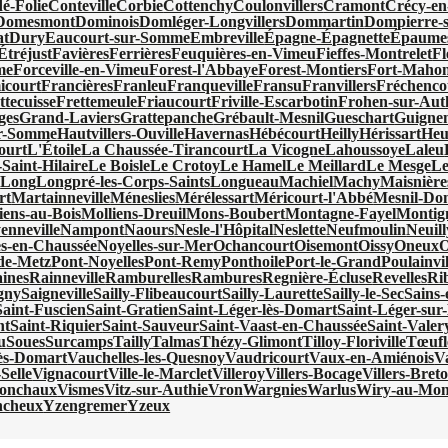
é-Folie
Conteville
Corbie
Cottenchy
Coulonvillers
Cramont
Crécy-en
Domesmont
Dominois
Domléger-Longvillers
Dommartin
Dompierre-s
at
Dury
Eaucourt-sur-Somme
Embreville
Épagne-Épagnette
Épaumes
Étréjust
Favières
Ferrières
Feuquières-en-Vimeu
Fieffes-Montrelet
Fl
me
Forceville-en-Vimeu
Forest-l'Abbaye
Forest-Montiers
Fort-Mahon
icourt
Francières
Franleu
Franqueville
Fransu
Franvillers
Fréchenco
ttecuisse
Frettemeule
Friaucourt
Friville-Escarbotin
Frohen-sur-Aut
ges
Grand-Laviers
Grattepanche
Grébault-Mesnil
Gueschart
Guigne
ur-Somme
Hautvillers-Ouville
Havernas
Hébécourt
Heilly
Hérissart
Heu
ourt
L'Étoile
La Chaussée-Tirancourt
La Vicogne
Lahoussoye
Laleu
Saint-Hilaire
Le Boisle
Le Crotoy
Le Hamel
Le Meillard
Le Mesge
Le
x
Long
Longpré-les-Corps-Saints
Longueau
Machiel
Machy
Maisnière
rt
Martainneville
Méneslies
Mérélessart
Méricourt-l'Abbé
Mesnil-Do
iens-au-Bois
Molliens-Dreuil
Mons-Boubert
Montagne-Fayel
Montign
enneville
Nampont
Naours
Nesle-l'Hôpital
Neslette
Neufmoulin
Neuill
es-en-Chaussée
Noyelles-sur-Mer
Ochancourt
Oisemont
Oissy
Oneux
O
de-Metz
Pont-Noyelles
Pont-Remy
Ponthoile
Port-le-Grand
Poulainvil
ines
Rainneville
Ramburelles
Rambures
Regnière-Écluse
Revelles
Ri
gny
Saigneville
Sailly-Flibeaucourt
Sailly-Laurette
Sailly-le-Sec
Sains
Saint-Fuscien
Saint-Gratien
Saint-Léger-lès-Domart
Saint-Léger-sur-
nt
Saint-Riquier
Saint-Sauveur
Saint-Vaast-en-Chaussée
Saint-Vale
u
Soues
Surcamps
Tailly
Talmas
Thézy-Glimont
Tilloy-Floriville
Tœufl
lès-Domart
Vauchelles-les-Quesnoy
Vaudricourt
Vaux-en-Amiénois
V
Selle
Vignacourt
Ville-le-Marclet
Villeroy
Villers-Bocage
Villers-Bret
ronchaux
Vismes
Vitz-sur-Authie
Vron
Wargnies
Warlus
Wiry-au-Mon
ncheux
Yzengremer
Yzeux