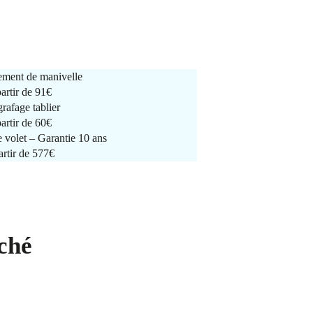
ment de manivelle
partir de
91€
rafage tablier
partir de
60€
e volet – Garantie 10 ans
artir de 577€
ché