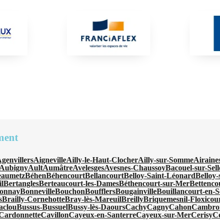
ment
genvillers
Aigneville
Ailly-le-Haut-Clocher
Ailly-sur-Somme
Airaine
Aubigny
Ault
Aumâtre
Avelesges
Avesnes-Chaussoy
Bacouel-sur-Sell
eaumetz
Béhen
Béhencourt
Bellancourt
Belloy-Saint-Léonard
Belloy
l
Bertangles
Berteaucourt-les-Dames
Béthencourt-sur-Mer
Bettenco
onnay
Bonneville
Bouchon
Boufflers
Bougainville
Bouillancourt-en-S
s
Brailly-Cornehotte
Bray-lès-Mareuil
Breilly
Briquemesnil-Floxicou
aclou
Bussus-Bussuel
Bussy-lès-Daours
Cachy
Cagny
Cahon
Cambro
Cardonnette
Cavillon
Cayeux-en-Santerre
Cayeux-sur-Mer
Cerisy
C