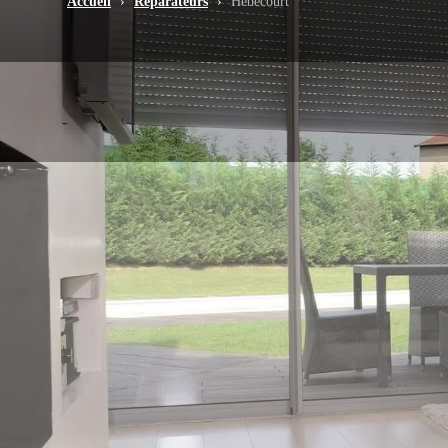
Accueil
›
Réparateurs
›
Hébécourt
-