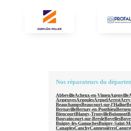
Nos réparateurs du départe
Abbeville
Acheux-en-Vimeu
Agenville
A
Argœuves
Argoules
Arguel
Arrest
Arry
Beauchamps
Beaucourt-sur-l'Hallue
B
Bernaville
Bernay-en-Ponthieu
Berneui
Biencourt
Blangy-Tronville
Boismont
B
Bouvaincourt-sur-Bresle
Bovelles
Bove
Buigny-lès-Gamaches
Buigny-Saint-M
Canaples
Canchy
Cannessières
Caours