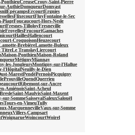
-Ponthieu
Creuse
Crouy-Saint-Pierre
ur-Authie
Domqueur
Domvast
nil
Épécamps
Ercourt
Ergnies
esselles
Flixecourt
Fluy
Fontaine-le-Sec
-Plage
Foucaucourt-Hors-Nesle
urt
Fresnes-Tilloloy
Fresneville
hie
Froyelles
Frucourt
Gamaches
micourt
Hailles
Hallencourt
court-Croquoison
Heuzecourt
Lamotte-Brebière
Lamotte-Buleux
 Titre
Le Translay
Liercourt
s
Maison-Ponthieu
Maison-Roland
mqueur
Métigny
Miannay
y-les-Jongleurs
Montigny-sur-l'Hallue
y-l'Hôpital
Neuilly-le-Dien
ust-Marest
Pendé
Pernois
Picquigny
le
Prouville
Quend
Querrieu
beaucourt
Ribemont-sur-Ancre
-en-Amiénois
Saint-Acheul
Bresle
Saint-Maulvis
Saint-Maxent
ry-sur-Somme
Saisseval
Saleux
Salouël
es
Tours-en-Vimeu
Tully
aux-Marquenneville
Vaux-sur-Somme
onneux
Villers-Campsart
t
Woignarue
Woincourt
Woirel