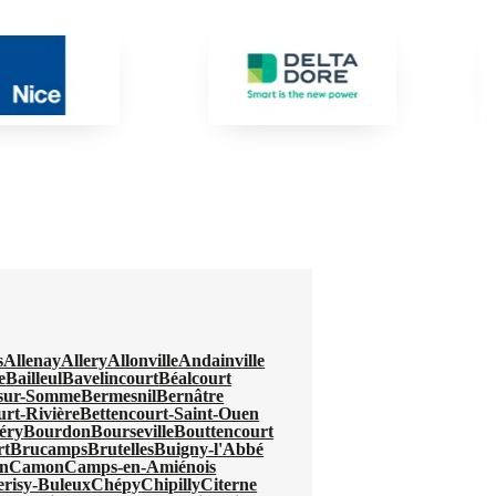
s
Allenay
Allery
Allonville
Andainville
e
Bailleul
Bavelincourt
Béalcourt
-sur-Somme
Bermesnil
Bernâtre
urt-Rivière
Bettencourt-Saint-Ouen
éry
Bourdon
Bourseville
Bouttencourt
rt
Brucamps
Brutelles
Buigny-l'Abbé
n
Camon
Camps-en-Amiénois
erisy-Buleux
Chépy
Chipilly
Citerne