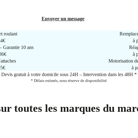
Envoyer un message
t roulant
Remplace
44€
à 
 Garantie 10 ans
Réag
286€
à 
attaches
Motorisation d
95€
à p
Devis gratuit à votre domicile sous 24H – Intervention dans les 48H *
* Délais estimés, sous réserve de disponibilité
sur toutes les marques du mar