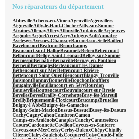
Nos réparateurs du département
Abbeville
Acheux-en-Vimeu
Agenville
Agenvillers
Aigneville
Ailly-le-Haut-Clocher
Ailly-sur-Somme
Airaines
Allenay
Allery
Allonville
Andainville
Argœuves
Argoules
Arguel
Arrest
Arry
Aubigny
Ault
Aumâtre
Avelesges
Avesnes-Chaussoy
Bacouel-sur-Selle
Bailleul
Bavelincourt
Béalcourt
Beauchamps
Beaucourt-sur-l'Hallue
Beaumetz
Béhen
Béhencourt
Bellancourt
Belloy-Saint-Léonard
Belloy-sur-Somme
Bermesnil
Bernâtre
Bernaville
Bernay-en-Ponthieu
Berneuil
Bertangles
Berteaucourt-les-Dames
Béthencourt-sur-Mer
Bettencourt-Rivière
Bettencourt-Saint-Ouen
Biencourt
Blangy-Tronville
Boismont
Bonnay
Bonneville
Bouchon
Boufflers
Bougainville
Bouillancourt-en-Séry
Bourdon
Bourseville
Bouttencourt
Bouvaincourt-sur-Bresle
Bovelles
Boves
Brailly-Cornehotte
Bray-lès-Mareuil
Breilly
Briquemesnil-Floxicourt
Brucamps
Brutelles
Buigny-l'Abbé
Buigny-lès-Gamaches
Buigny-Saint-Maclou
Bussus-Bussuel
Bussy-lès-Daours
Cachy
Cagny
Cahon
Cambron
Camon
Camps-en-Amiénois
Canaples
Canchy
Cannessières
Caours
Cardonnette
Cavillon
Cayeux-en-Santerre
Cayeux-sur-Mer
Cerisy
Cerisy-Buleux
Chépy
Chipilly
Citerne
Clairy-Saulchoix
Cocquerel
Coisy
Condé-Folie