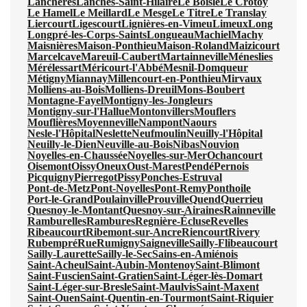
Lanchères
Lanches-Saint-Hilaire
Le Boisle
Le Crotoy
Le Hamel
Le Meillard
Le Mesge
Le Titre
Le Translay
Liercourt
Ligescourt
Lignières-en-Vimeu
Limeux
Long
Longpré-les-Corps-Saints
Longueau
Machiel
Machy
Maisnières
Maison-Ponthieu
Maison-Roland
Maizicourt
Marcelcave
Mareuil-Caubert
Martainneville
Méneslies
Mérélessart
Méricourt-l'Abbé
Mesnil-Domqueur
Métigny
Miannay
Millencourt-en-Ponthieu
Mirvaux
Molliens-au-Bois
Molliens-Dreuil
Mons-Boubert
Montagne-Fayel
Montigny-les-Jongleurs
Montigny-sur-l'Hallue
Montonvillers
Mouflers
Mouflières
Moyenneville
Nampont
Naours
Nesle-l'Hôpital
Neslette
Neufmoulin
Neuilly-l'Hôpital
Neuilly-le-Dien
Neuville-au-Bois
Nibas
Nouvion
Noyelles-en-Chaussée
Noyelles-sur-Mer
Ochancourt
Oisemont
Oissy
Oneux
Oust-Marest
Pendé
Pernois
Picquigny
Pierregot
Pissy
Ponches-Estruval
Pont-de-Metz
Pont-Noyelles
Pont-Remy
Ponthoile
Port-le-Grand
Poulainville
Prouville
Quend
Querrieu
Quesnoy-le-Montant
Quesnoy-sur-Airaines
Rainneville
Ramburelles
Rambures
Regnière-Écluse
Revelles
Ribeaucourt
Ribemont-sur-Ancre
Riencourt
Rivery
Rubempré
Rue
Rumigny
Saigneville
Sailly-Flibeaucourt
Sailly-Laurette
Sailly-le-Sec
Sains-en-Amiénois
Saint-Acheul
Saint-Aubin-Montenoy
Saint-Blimont
Saint-Fuscien
Saint-Gratien
Saint-Léger-lès-Domart
Saint-Léger-sur-Bresle
Saint-Maulvis
Saint-Maxent
Saint-Ouen
Saint-Quentin-en-Tourmont
Saint-Riquier