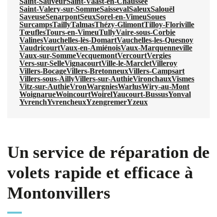
Saint-Sauveur
Saint-Vaast-en-Chaussée
Saint-Valery-sur-Somme
Saisseval
Saleux
Salouël
Saveuse
Senarpont
Seux
Sorel-en-Vimeu
Soues
Surcamps
Tailly
Talmas
Thézy-Glimont
Tilloy-Floriville
Tœufles
Tours-en-Vimeu
Tully
Vaire-sous-Corbie
Valines
Vauchelles-lès-Domart
Vauchelles-les-Quesnoy
Vaudricourt
Vaux-en-Amiénois
Vaux-Marquenneville
Vaux-sur-Somme
Vecquemont
Vercourt
Vergies
Vers-sur-Selle
Vignacourt
Ville-le-Marclet
Villeroy
Villers-Bocage
Villers-Bretonneux
Villers-Campsart
Villers-sous-Ailly
Villers-sur-Authie
Vironchaux
Vismes
Vitz-sur-Authie
Vron
Wargnies
Warlus
Wiry-au-Mont
Woignarue
Woincourt
Woirel
Yaucourt-Bussus
Yonval
Yvrench
Yvrencheux
Yzengremer
Yzeux
Un service de réparation de
volets rapide et efficace à
Montonvillers