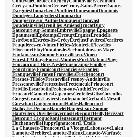
Conteville
Corbie
Cottenchy
Coulonvillers
Cramont
Crécy-en-Ponthieu
Creuse
Crouy-Saint-Pierre
Daours
Dargnies
Domart-en-Ponthieu
Domesmont
Dominois
Domléger-Longvillers
Dommartin
Dompierre-sur-Authie
Domqueur
Domvast
Doudelainville
Dreuil-lès-Amiens
Drucat
Dury
Eaucourt-sur-Somme
Embreville
Épagne-Épagnette
Épaumesnil
Épécamps
Ercourt
Ergnies
Érondelle
Estrébœuf
Estrées-lès-Crécy
Étréjust
Favières
Ferrières
Feuquières-en-Vimeu
Fieffes-Montrelet
Flesselles
Flixecourt
Fluy
Fontaine-le-Sec
Fontaine-sur-Maye
Fontaine-sur-Somme
Forceville-en-Vimeu
Forest-l'Abbaye
Forest-Montiers
Fort-Mahon-Plage
Foucaucourt-Hors-Nesle
Fouencamps
Fouilloy
Fourdrinoy
Framicourt
Francières
Franleu
Franqueville
Fransu
Franvillers
Fréchencourt
Fresnes-Tilloloy
Fresneville
Fresnoy-Andainville
Fressenneville
Frettecuisse
Frettemeule
Friaucourt
Friville-Escarbotin
Frohen-sur-Authie
Froyelles
Frucourt
Gamaches
Gapennes
Gentelles
Glisy
Gorenflos
Gorges
Grand-Laviers
Grattepanche
Grébault-Mesnil
Gueschart
Guignemicourt
Hailles
Hallencourt
Halloy-lès-Pernois
Hamelet
Hangest-sur-Somme
Hautvillers-Ouville
Havernas
Hébécourt
Heilly
Hérissart
Heucourt-Croquoison
Heuzecourt
Hiermont
Huchenneville
Huppy
Ignaucourt
L'Étoile
La Chaussée-Tirancourt
La Vicogne
Lahoussoye
Laleu
Lamotte-Brebière
Lamotte-Buleux
Lamotte-Warfusée