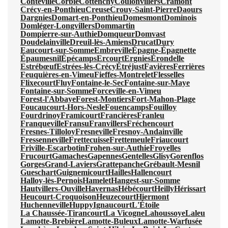
Conteville
Corbie
Cottenchy
Coulonvillers
Cramont
Crécy-en-Ponthieu
Creuse
Crouy-Saint-Pierre
Daours
Dargnies
Domart-en-Ponthieu
Domesmont
Dominois
Domléger-Longvillers
Dommartin
Dompierre-sur-Authie
Domqueur
Domvast
Doudelainville
Dreuil-lès-Amiens
Drucat
Dury
Eaucourt-sur-Somme
Embreville
Épagne-Épagnette
Épaumesnil
Épécamps
Ercourt
Ergnies
Érondelle
Estrébœuf
Estrées-lès-Crécy
Étréjust
Favières
Ferrières
Feuquières-en-Vimeu
Fieffes-Montrelet
Flesselles
Flixecourt
Fluy
Fontaine-le-Sec
Fontaine-sur-Maye
Fontaine-sur-Somme
Forceville-en-Vimeu
Forest-l'Abbaye
Forest-Montiers
Fort-Mahon-Plage
Foucaucourt-Hors-Nesle
Fouencamps
Fouilloy
Fourdrinoy
Framicourt
Francières
Franleu
Franqueville
Fransu
Franvillers
Fréchencourt
Fresnes-Tilloloy
Fresneville
Fresnoy-Andainville
Fressenneville
Frettecuisse
Frettemeule
Friaucourt
Friville-Escarbotin
Frohen-sur-Authie
Froyelles
Frucourt
Gamaches
Gapennes
Gentelles
Glisy
Gorenflos
Gorges
Grand-Laviers
Grattepanche
Grébault-Mesnil
Gueschart
Guignemicourt
Hailles
Hallencourt
Halloy-lès-Pernois
Hamelet
Hangest-sur-Somme
Hautvillers-Ouville
Havernas
Hébécourt
Heilly
Hérissart
Heucourt-Croquoison
Heuzecourt
Hiermont
Huchenneville
Huppy
Ignaucourt
L'Étoile
La Chaussée-Tirancourt
La Vicogne
Lahoussoye
Laleu
Lamotte-Brebière
Lamotte-Buleux
Lamotte-Warfusée