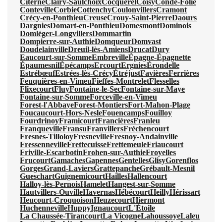
Citerne
Clairy-Saulchoix
Cocquerel
Coisy
Condé-Folie
Conteville
Corbie
Cottenchy
Coulonvillers
Cramont
Crécy-en-Ponthieu
Creuse
Crouy-Saint-Pierre
Daours
Dargnies
Domart-en-Ponthieu
Domesmont
Dominois
Domléger-Longvillers
Dommartin
Dompierre-sur-Authie
Domqueur
Domvast
Doudelainville
Dreuil-lès-Amiens
Drucat
Dury
Eaucourt-sur-Somme
Embreville
Épagne-Épagnette
Épaumesnil
Épécamps
Ercourt
Ergnies
Érondelle
Estrébœuf
Estrées-lès-Crécy
Étréjust
Favières
Ferrières
Feuquières-en-Vimeu
Fieffes-Montrelet
Flesselles
Flixecourt
Fluy
Fontaine-le-Sec
Fontaine-sur-Maye
Fontaine-sur-Somme
Forceville-en-Vimeu
Forest-l'Abbaye
Forest-Montiers
Fort-Mahon-Plage
Foucaucourt-Hors-Nesle
Fouencamps
Fouilloy
Fourdrinoy
Framicourt
Francières
Franleu
Franqueville
Fransu
Franvillers
Fréchencourt
Fresnes-Tilloloy
Fresneville
Fresnoy-Andainville
Fressenneville
Frettecuisse
Frettemeule
Friaucourt
Friville-Escarbotin
Frohen-sur-Authie
Froyelles
Frucourt
Gamaches
Gapennes
Gentelles
Glisy
Gorenflos
Gorges
Grand-Laviers
Grattepanche
Grébault-Mesnil
Gueschart
Guignemicourt
Hailles
Hallencourt
Halloy-lès-Pernois
Hamelet
Hangest-sur-Somme
Hautvillers-Ouville
Havernas
Hébécourt
Heilly
Hérissart
Heucourt-Croquoison
Heuzecourt
Hiermont
Huchenneville
Huppy
Ignaucourt
L'Étoile
La Chaussée-Tirancourt
La Vicogne
Lahoussoye
Laleu