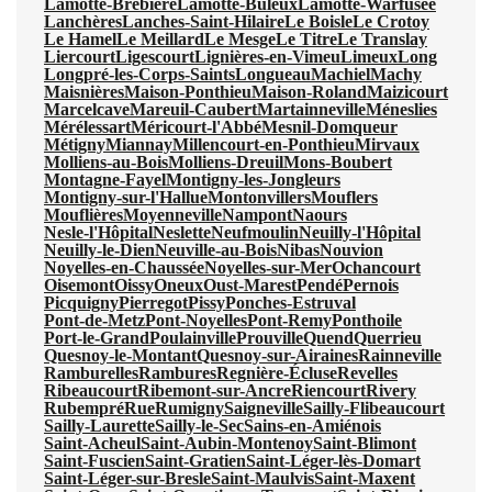
Lamotte-Brebière
Lamotte-Buleux
Lamotte-Warfusée
Lanchères
Lanches-Saint-Hilaire
Le Boisle
Le Crotoy
Le Hamel
Le Meillard
Le Mesge
Le Titre
Le Translay
Liercourt
Ligescourt
Lignières-en-Vimeu
Limeux
Long
Longpré-les-Corps-Saints
Longueau
Machiel
Machy
Maisnières
Maison-Ponthieu
Maison-Roland
Maizicourt
Marcelcave
Mareuil-Caubert
Martainneville
Méneslies
Mérélessart
Méricourt-l'Abbé
Mesnil-Domqueur
Métigny
Miannay
Millencourt-en-Ponthieu
Mirvaux
Molliens-au-Bois
Molliens-Dreuil
Mons-Boubert
Montagne-Fayel
Montigny-les-Jongleurs
Montigny-sur-l'Hallue
Montonvillers
Mouflers
Mouflières
Moyenneville
Nampont
Naours
Nesle-l'Hôpital
Neslette
Neufmoulin
Neuilly-l'Hôpital
Neuilly-le-Dien
Neuville-au-Bois
Nibas
Nouvion
Noyelles-en-Chaussée
Noyelles-sur-Mer
Ochancourt
Oisemont
Oissy
Oneux
Oust-Marest
Pendé
Pernois
Picquigny
Pierregot
Pissy
Ponches-Estruval
Pont-de-Metz
Pont-Noyelles
Pont-Remy
Ponthoile
Port-le-Grand
Poulainville
Prouville
Quend
Querrieu
Quesnoy-le-Montant
Quesnoy-sur-Airaines
Rainneville
Ramburelles
Rambures
Regnière-Écluse
Revelles
Ribeaucourt
Ribemont-sur-Ancre
Riencourt
Rivery
Rubempré
Rue
Rumigny
Saigneville
Sailly-Flibeaucourt
Sailly-Laurette
Sailly-le-Sec
Sains-en-Amiénois
Saint-Acheul
Saint-Aubin-Montenoy
Saint-Blimont
Saint-Fuscien
Saint-Gratien
Saint-Léger-lès-Domart
Saint-Léger-sur-Bresle
Saint-Maulvis
Saint-Maxent