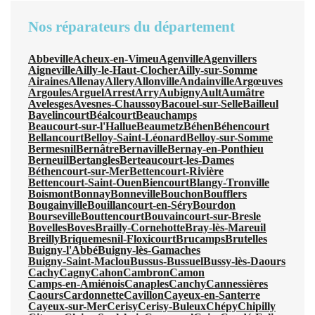
Nos réparateurs du département
Abbeville
Acheux-en-Vimeu
Agenville
Agenvillers
Aigneville
Ailly-le-Haut-Clocher
Ailly-sur-Somme
Airaines
Allenay
Allery
Allonville
Andainville
Argœuves
Argoules
Arguel
Arrest
Arry
Aubigny
Ault
Aumâtre
Avelesges
Avesnes-Chaussoy
Bacouel-sur-Selle
Bailleul
Bavelincourt
Béalcourt
Beauchamps
Beaucourt-sur-l'Hallue
Beaumetz
Béhen
Béhencourt
Bellancourt
Belloy-Saint-Léonard
Belloy-sur-Somme
Bermesnil
Bernâtre
Bernaville
Bernay-en-Ponthieu
Berneuil
Bertangles
Berteaucourt-les-Dames
Béthencourt-sur-Mer
Bettencourt-Rivière
Bettencourt-Saint-Ouen
Biencourt
Blangy-Tronville
Boismont
Bonnay
Bonneville
Bouchon
Boufflers
Bougainville
Bouillancourt-en-Séry
Bourdon
Bourseville
Bouttencourt
Bouvaincourt-sur-Bresle
Bovelles
Boves
Brailly-Cornehotte
Bray-lès-Mareuil
Breilly
Briquemesnil-Floxicourt
Brucamps
Brutelles
Buigny-l'Abbé
Buigny-lès-Gamaches
Buigny-Saint-Maclou
Bussus-Bussuel
Bussy-lès-Daours
Cachy
Cagny
Cahon
Cambron
Camon
Camps-en-Amiénois
Canaples
Canchy
Cannessières
Caours
Cardonnette
Cavillon
Cayeux-en-Santerre
Cayeux-sur-Mer
Cerisy
Cerisy-Buleux
Chépy
Chipilly