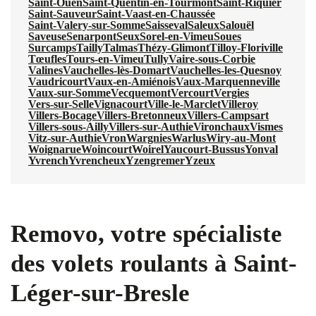
Saint-Ouen
Saint-Quentin-en-Tourmont
Saint-Riquier
Saint-Sauveur
Saint-Vaast-en-Chaussée
Saint-Valery-sur-Somme
Saisseval
Saleux
Salouël
Saveuse
Senarpont
Seux
Sorel-en-Vimeu
Soues
Surcamps
Tailly
Talmas
Thézy-Glimont
Tilloy-Floriville
Tœufles
Tours-en-Vimeu
Tully
Vaire-sous-Corbie
Valines
Vauchelles-lès-Domart
Vauchelles-les-Quesnoy
Vaudricourt
Vaux-en-Amiénois
Vaux-Marquenneville
Vaux-sur-Somme
Vecquemont
Vercourt
Vergies
Vers-sur-Selle
Vignacourt
Ville-le-Marclet
Villeroy
Villers-Bocage
Villers-Bretonneux
Villers-Campsart
Villers-sous-Ailly
Villers-sur-Authie
Vironchaux
Vismes
Vitz-sur-Authie
Vron
Wargnies
Warlus
Wiry-au-Mont
Woignarue
Woincourt
Woirel
Yaucourt-Bussus
Yonval
Yvrench
Yvrencheux
Yzengremer
Yzeux
Removo, votre spécialiste
des volets roulants à Saint-
Léger-sur-Bresle