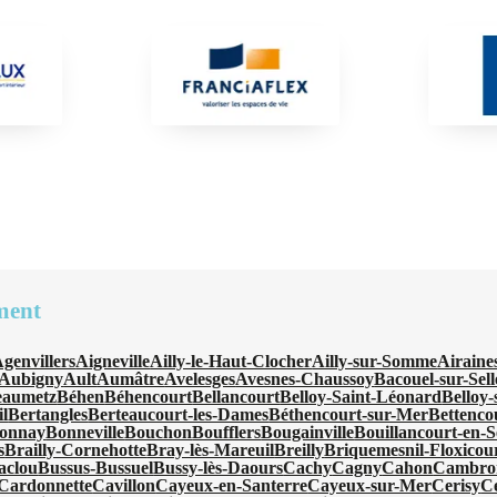
ment
genvillers
Aigneville
Ailly-le-Haut-Clocher
Ailly-sur-Somme
Airaine
Aubigny
Ault
Aumâtre
Avelesges
Avesnes-Chaussoy
Bacouel-sur-Sell
eaumetz
Béhen
Béhencourt
Bellancourt
Belloy-Saint-Léonard
Belloy
l
Bertangles
Berteaucourt-les-Dames
Béthencourt-sur-Mer
Bettenco
onnay
Bonneville
Bouchon
Boufflers
Bougainville
Bouillancourt-en-S
s
Brailly-Cornehotte
Bray-lès-Mareuil
Breilly
Briquemesnil-Floxicou
aclou
Bussus-Bussuel
Bussy-lès-Daours
Cachy
Cagny
Cahon
Cambro
Cardonnette
Cavillon
Cayeux-en-Santerre
Cayeux-sur-Mer
Cerisy
C