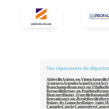
Nos réparateurs du départe
Abbeville
Acheux-en-Vimeu
Agenville
A
Argœuves
Argoules
Arguel
Arrest
Arry
Beauchamps
Beaucourt-sur-l'Hallue
B
Bernaville
Bernay-en-Ponthieu
Berneui
Biencourt
Blangy-Tronville
Boismont
B
Bouvaincourt-sur-Bresle
Bovelles
Bove
Buigny-lès-Gamaches
Buigny-Saint-M
Canaples
Canchy
Cannessières
Caours