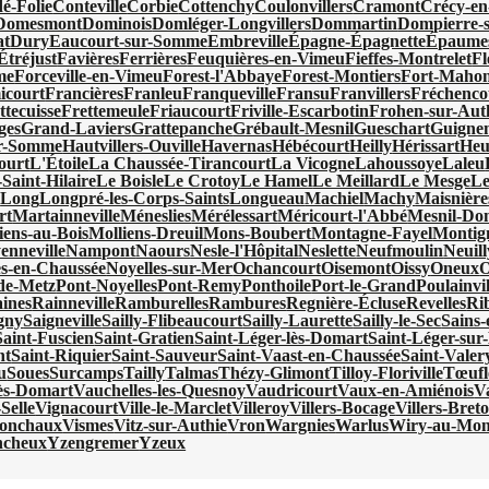
é-Folie
Conteville
Corbie
Cottenchy
Coulonvillers
Cramont
Crécy-en
Domesmont
Dominois
Domléger-Longvillers
Dommartin
Dompierre-s
at
Dury
Eaucourt-sur-Somme
Embreville
Épagne-Épagnette
Épaumes
Étréjust
Favières
Ferrières
Feuquières-en-Vimeu
Fieffes-Montrelet
Fl
me
Forceville-en-Vimeu
Forest-l'Abbaye
Forest-Montiers
Fort-Mahon
icourt
Francières
Franleu
Franqueville
Fransu
Franvillers
Fréchenco
ttecuisse
Frettemeule
Friaucourt
Friville-Escarbotin
Frohen-sur-Aut
ges
Grand-Laviers
Grattepanche
Grébault-Mesnil
Gueschart
Guigne
ur-Somme
Hautvillers-Ouville
Havernas
Hébécourt
Heilly
Hérissart
Heu
ourt
L'Étoile
La Chaussée-Tirancourt
La Vicogne
Lahoussoye
Laleu
Saint-Hilaire
Le Boisle
Le Crotoy
Le Hamel
Le Meillard
Le Mesge
Le
x
Long
Longpré-les-Corps-Saints
Longueau
Machiel
Machy
Maisnière
rt
Martainneville
Méneslies
Mérélessart
Méricourt-l'Abbé
Mesnil-Do
iens-au-Bois
Molliens-Dreuil
Mons-Boubert
Montagne-Fayel
Montign
enneville
Nampont
Naours
Nesle-l'Hôpital
Neslette
Neufmoulin
Neuill
es-en-Chaussée
Noyelles-sur-Mer
Ochancourt
Oisemont
Oissy
Oneux
O
de-Metz
Pont-Noyelles
Pont-Remy
Ponthoile
Port-le-Grand
Poulainvil
ines
Rainneville
Ramburelles
Rambures
Regnière-Écluse
Revelles
Ri
gny
Saigneville
Sailly-Flibeaucourt
Sailly-Laurette
Sailly-le-Sec
Sains
Saint-Fuscien
Saint-Gratien
Saint-Léger-lès-Domart
Saint-Léger-sur-
nt
Saint-Riquier
Saint-Sauveur
Saint-Vaast-en-Chaussée
Saint-Vale
u
Soues
Surcamps
Tailly
Talmas
Thézy-Glimont
Tilloy-Floriville
Tœufl
lès-Domart
Vauchelles-les-Quesnoy
Vaudricourt
Vaux-en-Amiénois
V
Selle
Vignacourt
Ville-le-Marclet
Villeroy
Villers-Bocage
Villers-Bret
ronchaux
Vismes
Vitz-sur-Authie
Vron
Wargnies
Warlus
Wiry-au-Mon
ncheux
Yzengremer
Yzeux