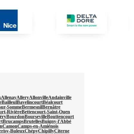
s
Allenay
Allery
Allonville
Andainville
e
Bailleul
Bavelincourt
Béalcourt
-sur-Somme
Bermesnil
Bernâtre
urt-Rivière
Bettencourt-Saint-Ouen
éry
Bourdon
Bourseville
Bouttencourt
rt
Brucamps
Brutelles
Buigny-l'Abbé
n
Camon
Camps-en-Amiénois
erisy-Buleux
Chépy
Chipilly
Citerne