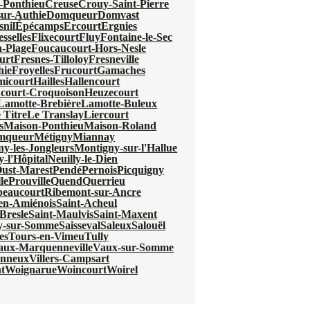
-Ponthieu
Creuse
Crouy-Saint-Pierre
ur-Authie
Domqueur
Domvast
nil
Épécamps
Ercourt
Ergnies
esselles
Flixecourt
Fluy
Fontaine-le-Sec
-Plage
Foucaucourt-Hors-Nesle
urt
Fresnes-Tilloloy
Fresneville
hie
Froyelles
Frucourt
Gamaches
micourt
Hailles
Hallencourt
court-Croquoison
Heuzecourt
Lamotte-Brebière
Lamotte-Buleux
 Titre
Le Translay
Liercourt
s
Maison-Ponthieu
Maison-Roland
mqueur
Métigny
Miannay
y-les-Jongleurs
Montigny-sur-l'Hallue
y-l'Hôpital
Neuilly-le-Dien
ust-Marest
Pendé
Pernois
Picquigny
le
Prouville
Quend
Querrieu
beaucourt
Ribemont-sur-Ancre
-en-Amiénois
Saint-Acheul
Bresle
Saint-Maulvis
Saint-Maxent
ry-sur-Somme
Saisseval
Saleux
Salouël
es
Tours-en-Vimeu
Tully
aux-Marquenneville
Vaux-sur-Somme
onneux
Villers-Campsart
t
Woignarue
Woincourt
Woirel