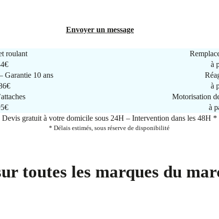
Envoyer un message
t roulant
Remplace
44€
à 
 Garantie 10 ans
Réag
286€
à 
attaches
Motorisation d
95€
à p
Devis gratuit à votre domicile sous 24H – Intervention dans les 48H *
* Délais estimés, sous réserve de disponibilité
sur toutes les marques du mar