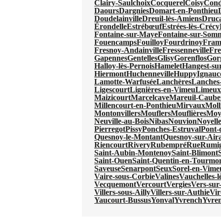
Clairy-Saulchoix
Cocquerel
Coisy
Cond
Daours
Dargnies
Domart-en-Ponthieu
Doudelainville
Dreuil-lès-Amiens
Druc
Érondelle
Estrébœuf
Estrées-lès-Crécy
Fontaine-sur-Maye
Fontaine-sur-Som
Fouencamps
Fouilloy
Fourdrinoy
Fram
Fresnoy-Andainville
Fressenneville
Fre
Gapennes
Gentelles
Glisy
Gorenflos
Gor
Halloy-lès-Pernois
Hamelet
Hangest-s
Hiermont
Huchenneville
Huppy
Ignauc
Lamotte-Warfusée
Lanchères
Lanches-
Ligescourt
Lignières-en-Vimeu
Limeu
Maizicourt
Marcelcave
Mareuil-Caube
Millencourt-en-Ponthieu
Mirvaux
Moll
Montonvillers
Mouflers
Mouflières
Moy
Neuville-au-Bois
Nibas
Nouvion
Noyell
Pierregot
Pissy
Ponches-Estruval
Pont-
Quesnoy-le-Montant
Quesnoy-sur-Aira
Riencourt
Rivery
Rubempré
Rue
Rumi
Saint-Aubin-Montenoy
Saint-Blimont
Saint-Ouen
Saint-Quentin-en-Tourmo
Saveuse
Senarpont
Seux
Sorel-en-Vime
Vaire-sous-Corbie
Valines
Vauchelles-
Vecquemont
Vercourt
Vergies
Vers-sur-
Villers-sous-Ailly
Villers-sur-Authie
Vi
Yaucourt-Bussus
Yonval
Yvrench
Yvre