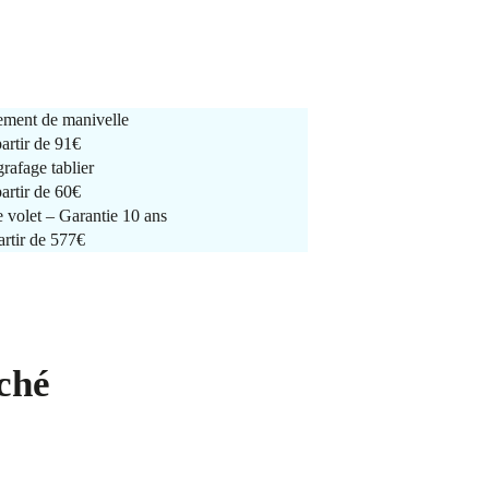
ment de manivelle
partir de
91€
rafage tablier
partir de
60€
e volet – Garantie 10 ans
artir de 577€
ché