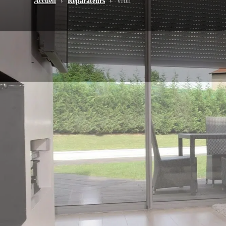
Accueil
›
Réparateurs
›
Vron
-