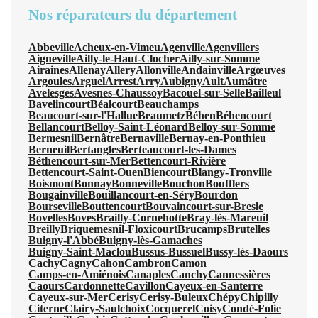
Nos réparateurs du département
Abbeville
Acheux-en-Vimeu
Agenville
Agenvillers
Aigneville
Ailly-le-Haut-Clocher
Ailly-sur-Somme
Airaines
Allenay
Allery
Allonville
Andainville
Argœuves
Argoules
Arguel
Arrest
Arry
Aubigny
Ault
Aumâtre
Avelesges
Avesnes-Chaussoy
Bacouel-sur-Selle
Bailleul
Bavelincourt
Béalcourt
Beauchamps
Beaucourt-sur-l'Hallue
Beaumetz
Béhen
Béhencourt
Bellancourt
Belloy-Saint-Léonard
Belloy-sur-Somme
Bermesnil
Bernâtre
Bernaville
Bernay-en-Ponthieu
Berneuil
Bertangles
Berteaucourt-les-Dames
Béthencourt-sur-Mer
Bettencourt-Rivière
Bettencourt-Saint-Ouen
Biencourt
Blangy-Tronville
Boismont
Bonnay
Bonneville
Bouchon
Boufflers
Bougainville
Bouillancourt-en-Séry
Bourdon
Bourseville
Bouttencourt
Bouvaincourt-sur-Bresle
Bovelles
Boves
Brailly-Cornehotte
Bray-lès-Mareuil
Breilly
Briquemesnil-Floxicourt
Brucamps
Brutelles
Buigny-l'Abbé
Buigny-lès-Gamaches
Buigny-Saint-Maclou
Bussus-Bussuel
Bussy-lès-Daours
Cachy
Cagny
Cahon
Cambron
Camon
Camps-en-Amiénois
Canaples
Canchy
Cannessières
Caours
Cardonnette
Cavillon
Cayeux-en-Santerre
Cayeux-sur-Mer
Cerisy
Cerisy-Buleux
Chépy
Chipilly
Citerne
Clairy-Saulchoix
Cocquerel
Coisy
Condé-Folie