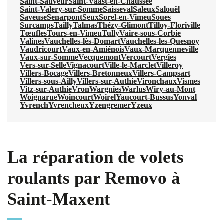
Saint-Sauveur
Saint-Vaast-en-Chaussée
Saint-Valery-sur-Somme
Saisseval
Saleux
Salouël
Saveuse
Senarpont
Seux
Sorel-en-Vimeu
Soues
Surcamps
Tailly
Talmas
Thézy-Glimont
Tilloy-Floriville
Tœufles
Tours-en-Vimeu
Tully
Vaire-sous-Corbie
Valines
Vauchelles-lès-Domart
Vauchelles-les-Quesnoy
Vaudricourt
Vaux-en-Amiénois
Vaux-Marquenneville
Vaux-sur-Somme
Vecquemont
Vercourt
Vergies
Vers-sur-Selle
Vignacourt
Ville-le-Marclet
Villeroy
Villers-Bocage
Villers-Bretonneux
Villers-Campsart
Villers-sous-Ailly
Villers-sur-Authie
Vironchaux
Vismes
Vitz-sur-Authie
Vron
Wargnies
Warlus
Wiry-au-Mont
Woignarue
Woincourt
Woirel
Yaucourt-Bussus
Yonval
Yvrench
Yvrencheux
Yzengremer
Yzeux
La réparation de volets
roulants par Removo à
Saint-Maxent