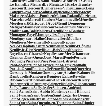
Lanchères
Lanches-Saint-Hilaire
Le Boisle
Le Crotoy
Le Hamel
Le Meillard
Le Mesge
Le Titre
Le Translay
Liercourt
Ligescourt
Lignières-en-Vimeu
Limeux
Long
Longpré-les-Corps-Saints
Longueau
Machiel
Machy
Maisnières
Maison-Ponthieu
Maison-Roland
Maizicourt
Marcelcave
Mareuil-Caubert
Martainneville
Méneslies
Mérélessart
Méricourt-l'Abbé
Mesnil-Domqueur
Métigny
Miannay
Millencourt-en-Ponthieu
Mirvaux
Molliens-au-Bois
Molliens-Dreuil
Mons-Boubert
Montagne-Fayel
Montigny-les-Jongleurs
Montigny-sur-l'Hallue
Montonvillers
Mouflers
Mouflières
Moyenneville
Nampont
Naours
Nesle-l'Hôpital
Neslette
Neufmoulin
Neuilly-l'Hôpital
Neuilly-le-Dien
Neuville-au-Bois
Nibas
Nouvion
Noyelles-en-Chaussée
Noyelles-sur-Mer
Ochancourt
Oisemont
Oissy
Oneux
Oust-Marest
Pendé
Pernois
Picquigny
Pierregot
Pissy
Ponches-Estruval
Pont-de-Metz
Pont-Noyelles
Pont-Remy
Ponthoile
Port-le-Grand
Poulainville
Prouville
Quend
Querrieu
Quesnoy-le-Montant
Quesnoy-sur-Airaines
Rainneville
Ramburelles
Rambures
Regnière-Écluse
Revelles
Ribeaucourt
Ribemont-sur-Ancre
Riencourt
Rivery
Rubempré
Rue
Rumigny
Saigneville
Sailly-Flibeaucourt
Sailly-Laurette
Sailly-le-Sec
Sains-en-Amiénois
Saint-Acheul
Saint-Aubin-Montenoy
Saint-Blimont
Saint-Fuscien
Saint-Gratien
Saint-Léger-lès-Domart
Saint-Léger-sur-Bresle
Saint-Maulvis
Saint-Maxent
Saint-Ouen
Saint-Quentin-en-Tourmont
Saint-Riquier