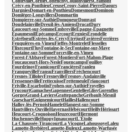
Conteville
Corbie
Cottenchy
Coulonvillers
Cramont
Crécy-en-Ponthieu
Creuse
Crouy-Saint-Pierre
Daours
Dargnies
Domart-en-Ponthieu
Domesmont
Dominois
Domléger-Longvillers
Dommartin
Dompierre-sur-Authie
Domqueur
Domvast
Doudelainville
Dreuil-lès-Amiens
Drucat
Dury
Eaucourt-sur-Somme
Embreville
Épagne-Épagnette
Épaumesnil
Épécamps
Ercourt
Ergnies
Érondelle
Estrébœuf
Estrées-lès-Crécy
Étréjust
Favières
Ferrières
Feuquières-en-Vimeu
Fieffes-Montrelet
Flesselles
Flixecourt
Fluy
Fontaine-le-Sec
Fontaine-sur-Maye
Fontaine-sur-Somme
Forceville-en-Vimeu
Forest-l'Abbaye
Forest-Montiers
Fort-Mahon-Plage
Foucaucourt-Hors-Nesle
Fouencamps
Fouilloy
Fourdrinoy
Framicourt
Francières
Franleu
Franqueville
Fransu
Franvillers
Fréchencourt
Fresnes-Tilloloy
Fresneville
Fresnoy-Andainville
Fressenneville
Frettecuisse
Frettemeule
Friaucourt
Friville-Escarbotin
Frohen-sur-Authie
Froyelles
Frucourt
Gamaches
Gapennes
Gentelles
Glisy
Gorenflos
Gorges
Grand-Laviers
Grattepanche
Grébault-Mesnil
Gueschart
Guignemicourt
Hailles
Hallencourt
Halloy-lès-Pernois
Hamelet
Hangest-sur-Somme
Hautvillers-Ouville
Havernas
Hébécourt
Heilly
Hérissart
Heucourt-Croquoison
Heuzecourt
Hiermont
Huchenneville
Huppy
Ignaucourt
L'Étoile
La Chaussée-Tirancourt
La Vicogne
Lahoussoye
Laleu
Lamotte-Brebière
Lamotte-Buleux
Lamotte-Warfusée