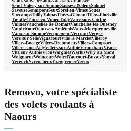
Saint-Sauveur
Saint-Vaast-en-Chaussée
Saint-Valery-sur-Somme
Saisseval
Saleux
Salouël
Saveuse
Senarpont
Seux
Sorel-en-Vimeu
Soues
Surcamps
Tailly
Talmas
Thézy-Glimont
Tilloy-Floriville
Tœufles
Tours-en-Vimeu
Tully
Vaire-sous-Corbie
Valines
Vauchelles-lès-Domart
Vauchelles-les-Quesnoy
Vaudricourt
Vaux-en-Amiénois
Vaux-Marquenneville
Vaux-sur-Somme
Vecquemont
Vercourt
Vergies
Vers-sur-Selle
Vignacourt
Ville-le-Marclet
Villeroy
Villers-Bocage
Villers-Bretonneux
Villers-Campsart
Villers-sous-Ailly
Villers-sur-Authie
Vironchaux
Vismes
Vitz-sur-Authie
Vron
Wargnies
Warlus
Wiry-au-Mont
Woignarue
Woincourt
Woirel
Yaucourt-Bussus
Yonval
Yvrench
Yvrencheux
Yzengremer
Yzeux
Removo, votre spécialiste
des volets roulants à
Naours