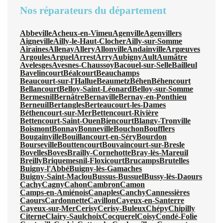
Nos réparateurs du département
Abbeville
Acheux-en-Vimeu
Agenville
Agenvillers
Aigneville
Ailly-le-Haut-Clocher
Ailly-sur-Somme
Airaines
Allenay
Allery
Allonville
Andainville
Argœuves
Argoules
Arguel
Arrest
Arry
Aubigny
Ault
Aumâtre
Avelesges
Avesnes-Chaussoy
Bacouel-sur-Selle
Bailleul
Bavelincourt
Béalcourt
Beauchamps
Beaucourt-sur-l'Hallue
Beaumetz
Béhen
Béhencourt
Bellancourt
Belloy-Saint-Léonard
Belloy-sur-Somme
Bermesnil
Bernâtre
Bernaville
Bernay-en-Ponthieu
Berneuil
Bertangles
Berteaucourt-les-Dames
Béthencourt-sur-Mer
Bettencourt-Rivière
Bettencourt-Saint-Ouen
Biencourt
Blangy-Tronville
Boismont
Bonnay
Bonneville
Bouchon
Boufflers
Bougainville
Bouillancourt-en-Séry
Bourdon
Bourseville
Bouttencourt
Bouvaincourt-sur-Bresle
Bovelles
Boves
Brailly-Cornehotte
Bray-lès-Mareuil
Breilly
Briquemesnil-Floxicourt
Brucamps
Brutelles
Buigny-l'Abbé
Buigny-lès-Gamaches
Buigny-Saint-Maclou
Bussus-Bussuel
Bussy-lès-Daours
Cachy
Cagny
Cahon
Cambron
Camon
Camps-en-Amiénois
Canaples
Canchy
Cannessières
Caours
Cardonnette
Cavillon
Cayeux-en-Santerre
Cayeux-sur-Mer
Cerisy
Cerisy-Buleux
Chépy
Chipilly
Citerne
Clairy-Saulchoix
Cocquerel
Coisy
Condé-Folie