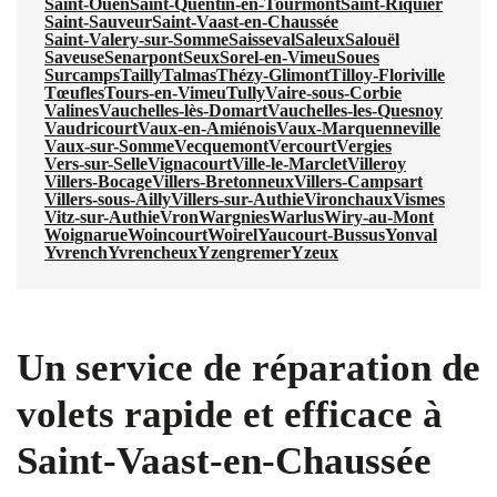
Saint-Ouen
Saint-Quentin-en-Tourmont
Saint-Riquier
Saint-Sauveur
Saint-Vaast-en-Chaussée
Saint-Valery-sur-Somme
Saisseval
Saleux
Salouël
Saveuse
Senarpont
Seux
Sorel-en-Vimeu
Soues
Surcamps
Tailly
Talmas
Thézy-Glimont
Tilloy-Floriville
Tœufles
Tours-en-Vimeu
Tully
Vaire-sous-Corbie
Valines
Vauchelles-lès-Domart
Vauchelles-les-Quesnoy
Vaudricourt
Vaux-en-Amiénois
Vaux-Marquenneville
Vaux-sur-Somme
Vecquemont
Vercourt
Vergies
Vers-sur-Selle
Vignacourt
Ville-le-Marclet
Villeroy
Villers-Bocage
Villers-Bretonneux
Villers-Campsart
Villers-sous-Ailly
Villers-sur-Authie
Vironchaux
Vismes
Vitz-sur-Authie
Vron
Wargnies
Warlus
Wiry-au-Mont
Woignarue
Woincourt
Woirel
Yaucourt-Bussus
Yonval
Yvrench
Yvrencheux
Yzengremer
Yzeux
Un service de réparation de
volets rapide et efficace à
Saint-Vaast-en-Chaussée