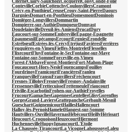
Citerne
Clairy-Saulchoix
Cocquerel
Coisy
Condé-Folie
Conteville
Corbie
Cottenchy
Coulonvillers
Cramont
Crécy-en-Ponthieu
Creuse
Crouy-Saint-Pierre
Daours
Dargnies
Domart-en-Ponthieu
Domesmont
Dominois
Domléger-Longvillers
Dommartin
Dompierre-sur-Authie
Domqueur
Domvast
Doudelainville
Dreuil-lès-Amiens
Drucat
Dury
Eaucourt-sur-Somme
Embreville
Épagne-Épagnette
Épaumesnil
Épécamps
Ercourt
Ergnies
Érondelle
Estrébœuf
Estrées-lès-Crécy
Étréjust
Favières
Ferrières
Feuquières-en-Vimeu
Fieffes-Montrelet
Flesselles
Flixecourt
Fluy
Fontaine-le-Sec
Fontaine-sur-Maye
Fontaine-sur-Somme
Forceville-en-Vimeu
Forest-l'Abbaye
Forest-Montiers
Fort-Mahon-Plage
Foucaucourt-Hors-Nesle
Fouencamps
Fouilloy
Fourdrinoy
Framicourt
Francières
Franleu
Franqueville
Fransu
Franvillers
Fréchencourt
Fresnes-Tilloloy
Fresneville
Fresnoy-Andainville
Fressenneville
Frettecuisse
Frettemeule
Friaucourt
Friville-Escarbotin
Frohen-sur-Authie
Froyelles
Frucourt
Gamaches
Gapennes
Gentelles
Glisy
Gorenflos
Gorges
Grand-Laviers
Grattepanche
Grébault-Mesnil
Gueschart
Guignemicourt
Hailles
Hallencourt
Halloy-lès-Pernois
Hamelet
Hangest-sur-Somme
Hautvillers-Ouville
Havernas
Hébécourt
Heilly
Hérissart
Heucourt-Croquoison
Heuzecourt
Hiermont
Huchenneville
Huppy
Ignaucourt
L'Étoile
La Chaussée-Tirancourt
La Vicogne
Lahoussoye
Laleu