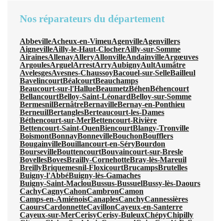
Nos réparateurs du département
Abbeville
Acheux-en-Vimeu
Agenville
Agenvillers
Aigneville
Ailly-le-Haut-Clocher
Ailly-sur-Somme
Airaines
Allenay
Allery
Allonville
Andainville
Argœuves
Argoules
Arguel
Arrest
Arry
Aubigny
Ault
Aumâtre
Avelesges
Avesnes-Chaussoy
Bacouel-sur-Selle
Bailleul
Bavelincourt
Béalcourt
Beauchamps
Beaucourt-sur-l'Hallue
Beaumetz
Béhen
Béhencourt
Bellancourt
Belloy-Saint-Léonard
Belloy-sur-Somme
Bermesnil
Bernâtre
Bernaville
Bernay-en-Ponthieu
Berneuil
Bertangles
Berteaucourt-les-Dames
Béthencourt-sur-Mer
Bettencourt-Rivière
Bettencourt-Saint-Ouen
Biencourt
Blangy-Tronville
Boismont
Bonnay
Bonneville
Bouchon
Boufflers
Bougainville
Bouillancourt-en-Séry
Bourdon
Bourseville
Bouttencourt
Bouvaincourt-sur-Bresle
Bovelles
Boves
Brailly-Cornehotte
Bray-lès-Mareuil
Breilly
Briquemesnil-Floxicourt
Brucamps
Brutelles
Buigny-l'Abbé
Buigny-lès-Gamaches
Buigny-Saint-Maclou
Bussus-Bussuel
Bussy-lès-Daours
Cachy
Cagny
Cahon
Cambron
Camon
Camps-en-Amiénois
Canaples
Canchy
Cannessières
Caours
Cardonnette
Cavillon
Cayeux-en-Santerre
Cayeux-sur-Mer
Cerisy
Cerisy-Buleux
Chépy
Chipilly