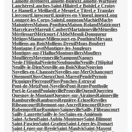
Lamotte-Brebière
Lamotte-Buleux
Lamotte-Warfusée
Lanchères
Lanches-Saint-Hilaire
Le Boisle
Le Crotoy
Le Hamel
Le Meillard
Le Mesge
Le Titre
Le Translay
Liercourt
Ligescourt
Lignières-en-Vimeu
Limeux
Long
Longpré-les-Corps-Saints
Longueau
Machiel
Machy
Maisnières
Maison-Ponthieu
Maison-Roland
Maizicourt
Marcelcave
Mareuil-Caubert
Martainneville
Méneslies
Mérélessart
Méricourt-l'Abbé
Mesnil-Domqueur
Métigny
Miannay
Millencourt-en-Ponthieu
Mirvaux
Molliens-au-Bois
Molliens-Dreuil
Mons-Boubert
Montagne-Fayel
Montigny-les-Jongleurs
Montigny-sur-l'Hallue
Montonvillers
Mouflers
Mouflières
Moyenneville
Nampont
Naours
Nesle-l'Hôpital
Neslette
Neufmoulin
Neuilly-l'Hôpital
Neuilly-le-Dien
Neuville-au-Bois
Nibas
Nouvion
Noyelles-en-Chaussée
Noyelles-sur-Mer
Ochancourt
Oisemont
Oissy
Oneux
Oust-Marest
Pendé
Pernois
Picquigny
Pierregot
Pissy
Ponches-Estruval
Pont-de-Metz
Pont-Noyelles
Pont-Remy
Ponthoile
Port-le-Grand
Poulainville
Prouville
Quend
Querrieu
Quesnoy-le-Montant
Quesnoy-sur-Airaines
Rainneville
Ramburelles
Rambures
Regnière-Écluse
Revelles
Ribeaucourt
Ribemont-sur-Ancre
Riencourt
Rivery
Rubempré
Rue
Rumigny
Saigneville
Sailly-Flibeaucourt
Sailly-Laurette
Sailly-le-Sec
Sains-en-Amiénois
Saint-Acheul
Saint-Aubin-Montenoy
Saint-Blimont
Saint-Fuscien
Saint-Gratien
Saint-Léger-lès-Domart
Saint-Léger-sur-Bresle
Saint-Maulvis
Saint-Maxent