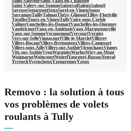
Saint-Sauveur
Saint-Vaast-en-Chaussée
Saint-Valery-sur-Somme
Saisseval
Saleux
Salouël
Saveuse
Senarpont
Seux
Sorel-en-Vimeu
Soues
Surcamps
Tailly
Talmas
Thézy-Glimont
Tilloy-Floriville
Tœufles
Tours-en-Vimeu
Tully
Vaire-sous-Corbie
Valines
Vauchelles-lès-Domart
Vauchelles-les-Quesnoy
Vaudricourt
Vaux-en-Amiénois
Vaux-Marquenneville
Vaux-sur-Somme
Vecquemont
Vercourt
Vergies
Vers-sur-Selle
Vignacourt
Ville-le-Marclet
Villeroy
Villers-Bocage
Villers-Bretonneux
Villers-Campsart
Villers-sous-Ailly
Villers-sur-Authie
Vironchaux
Vismes
Vitz-sur-Authie
Vron
Wargnies
Warlus
Wiry-au-Mont
Woignarue
Woincourt
Woirel
Yaucourt-Bussus
Yonval
Yvrench
Yvrencheux
Yzengremer
Yzeux
Removo : la solution à tous
vos problèmes de volets
roulants à Tully