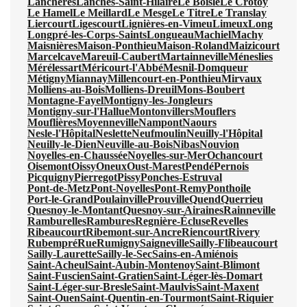
Lanchères
Lanches-Saint-Hilaire
Le Boisle
Le Crotoy
Le Hamel
Le Meillard
Le Mesge
Le Titre
Le Translay
Liercourt
Ligescourt
Lignières-en-Vimeu
Limeux
Long
Longpré-les-Corps-Saints
Longueau
Machiel
Machy
Maisnières
Maison-Ponthieu
Maison-Roland
Maizicourt
Marcelcave
Mareuil-Caubert
Martainneville
Méneslies
Mérélessart
Méricourt-l'Abbé
Mesnil-Domqueur
Métigny
Miannay
Millencourt-en-Ponthieu
Mirvaux
Molliens-au-Bois
Molliens-Dreuil
Mons-Boubert
Montagne-Fayel
Montigny-les-Jongleurs
Montigny-sur-l'Hallue
Montonvillers
Mouflers
Mouflières
Moyenneville
Nampont
Naours
Nesle-l'Hôpital
Neslette
Neufmoulin
Neuilly-l'Hôpital
Neuilly-le-Dien
Neuville-au-Bois
Nibas
Nouvion
Noyelles-en-Chaussée
Noyelles-sur-Mer
Ochancourt
Oisemont
Oissy
Oneux
Oust-Marest
Pendé
Pernois
Picquigny
Pierregot
Pissy
Ponches-Estruval
Pont-de-Metz
Pont-Noyelles
Pont-Remy
Ponthoile
Port-le-Grand
Poulainville
Prouville
Quend
Querrieu
Quesnoy-le-Montant
Quesnoy-sur-Airaines
Rainneville
Ramburelles
Rambures
Regnière-Écluse
Revelles
Ribeaucourt
Ribemont-sur-Ancre
Riencourt
Rivery
Rubempré
Rue
Rumigny
Saigneville
Sailly-Flibeaucourt
Sailly-Laurette
Sailly-le-Sec
Sains-en-Amiénois
Saint-Acheul
Saint-Aubin-Montenoy
Saint-Blimont
Saint-Fuscien
Saint-Gratien
Saint-Léger-lès-Domart
Saint-Léger-sur-Bresle
Saint-Maulvis
Saint-Maxent
Saint-Ouen
Saint-Quentin-en-Tourmont
Saint-Riquier