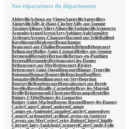
Nos réparateurs du département
Abbeville
Acheux-en-Vimeu
Agenville
Agenvillers
Aigneville
Ailly-le-Haut-Clocher
Ailly-sur-Somme
Airaines
Allenay
Allery
Allonville
Andainville
Argœuves
Argoules
Arguel
Arrest
Arry
Aubigny
Ault
Aumâtre
Avelesges
Avesnes-Chaussoy
Bacouel-sur-Selle
Bailleul
Bavelincourt
Béalcourt
Beauchamps
Beaucourt-sur-l'Hallue
Beaumetz
Béhen
Béhencourt
Bellancourt
Belloy-Saint-Léonard
Belloy-sur-Somme
Bermesnil
Bernâtre
Bernaville
Bernay-en-Ponthieu
Berneuil
Bertangles
Berteaucourt-les-Dames
Béthencourt-sur-Mer
Bettencourt-Rivière
Bettencourt-Saint-Ouen
Biencourt
Blangy-Tronville
Boismont
Bonnay
Bonneville
Bouchon
Boufflers
Bougainville
Bouillancourt-en-Séry
Bourdon
Bourseville
Bouttencourt
Bouvaincourt-sur-Bresle
Bovelles
Boves
Brailly-Cornehotte
Bray-lès-Mareuil
Breilly
Briquemesnil-Floxicourt
Brucamps
Brutelles
Buigny-l'Abbé
Buigny-lès-Gamaches
Buigny-Saint-Maclou
Bussus-Bussuel
Bussy-lès-Daours
Cachy
Cagny
Cahon
Cambron
Camon
Camps-en-Amiénois
Canaples
Canchy
Cannessières
Caours
Cardonnette
Cavillon
Cayeux-en-Santerre
Cayeux-sur-Mer
Cerisy
Cerisy-Buleux
Chépy
Chipilly
Citerne
Clairy-Saulchoix
Cocquerel
Coisy
Condé-Folie