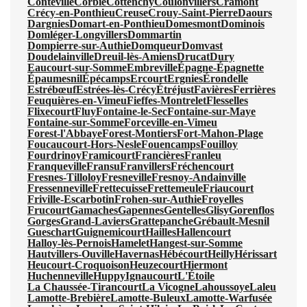
Conteville
Corbie
Cottenchy
Coulonvillers
Cramont
Crécy-en-Ponthieu
Creuse
Crouy-Saint-Pierre
Daours
Dargnies
Domart-en-Ponthieu
Domesmont
Dominois
Domléger-Longvillers
Dommartin
Dompierre-sur-Authie
Domqueur
Domvast
Doudelainville
Dreuil-lès-Amiens
Drucat
Dury
Eaucourt-sur-Somme
Embreville
Épagne-Épagnette
Épaumesnil
Épécamps
Ercourt
Ergnies
Érondelle
Estrébœuf
Estrées-lès-Crécy
Étréjust
Favières
Ferrières
Feuquières-en-Vimeu
Fieffes-Montrelet
Flesselles
Flixecourt
Fluy
Fontaine-le-Sec
Fontaine-sur-Maye
Fontaine-sur-Somme
Forceville-en-Vimeu
Forest-l'Abbaye
Forest-Montiers
Fort-Mahon-Plage
Foucaucourt-Hors-Nesle
Fouencamps
Fouilloy
Fourdrinoy
Framicourt
Francières
Franleu
Franqueville
Fransu
Franvillers
Fréchencourt
Fresnes-Tilloloy
Fresneville
Fresnoy-Andainville
Fressenneville
Frettecuisse
Frettemeule
Friaucourt
Friville-Escarbotin
Frohen-sur-Authie
Froyelles
Frucourt
Gamaches
Gapennes
Gentelles
Glisy
Gorenflos
Gorges
Grand-Laviers
Grattepanche
Grébault-Mesnil
Gueschart
Guignemicourt
Hailles
Hallencourt
Halloy-lès-Pernois
Hamelet
Hangest-sur-Somme
Hautvillers-Ouville
Havernas
Hébécourt
Heilly
Hérissart
Heucourt-Croquoison
Heuzecourt
Hiermont
Huchenneville
Huppy
Ignaucourt
L'Étoile
La Chaussée-Tirancourt
La Vicogne
Lahoussoye
Laleu
Lamotte-Brebière
Lamotte-Buleux
Lamotte-Warfusée