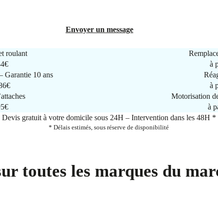
Envoyer un message
t roulant
Remplace
44€
à 
 Garantie 10 ans
Réag
286€
à 
attaches
Motorisation d
95€
à p
Devis gratuit à votre domicile sous 24H – Intervention dans les 48H *
* Délais estimés, sous réserve de disponibilité
sur toutes les marques du mar