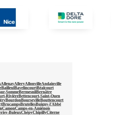
s
Allenay
Allery
Allonville
Andainville
e
Bailleul
Bavelincourt
Béalcourt
-sur-Somme
Bermesnil
Bernâtre
urt-Rivière
Bettencourt-Saint-Ouen
éry
Bourdon
Bourseville
Bouttencourt
rt
Brucamps
Brutelles
Buigny-l'Abbé
n
Camon
Camps-en-Amiénois
erisy-Buleux
Chépy
Chipilly
Citerne