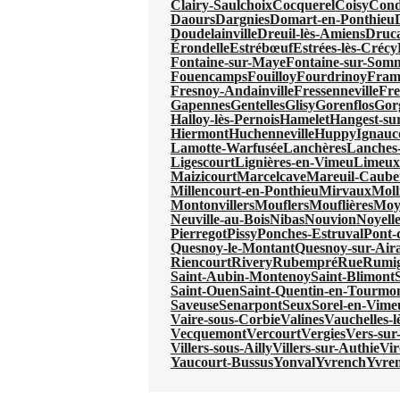
Clairy-Saulchoix
Cocquerel
Coisy
Cond
Daours
Dargnies
Domart-en-Ponthieu
Doudelainville
Dreuil-lès-Amiens
Druc
Érondelle
Estrébœuf
Estrées-lès-Crécy
Fontaine-sur-Maye
Fontaine-sur-Som
Fouencamps
Fouilloy
Fourdrinoy
Fram
Fresnoy-Andainville
Fressenneville
Fre
Gapennes
Gentelles
Glisy
Gorenflos
Gor
Halloy-lès-Pernois
Hamelet
Hangest-s
Hiermont
Huchenneville
Huppy
Ignauc
Lamotte-Warfusée
Lanchères
Lanches-
Ligescourt
Lignières-en-Vimeu
Limeu
Maizicourt
Marcelcave
Mareuil-Caube
Millencourt-en-Ponthieu
Mirvaux
Moll
Montonvillers
Mouflers
Mouflières
Moy
Neuville-au-Bois
Nibas
Nouvion
Noyell
Pierregot
Pissy
Ponches-Estruval
Pont-
Quesnoy-le-Montant
Quesnoy-sur-Aira
Riencourt
Rivery
Rubempré
Rue
Rumi
Saint-Aubin-Montenoy
Saint-Blimont
Saint-Ouen
Saint-Quentin-en-Tourmo
Saveuse
Senarpont
Seux
Sorel-en-Vime
Vaire-sous-Corbie
Valines
Vauchelles-
Vecquemont
Vercourt
Vergies
Vers-sur-
Villers-sous-Ailly
Villers-sur-Authie
Vi
Yaucourt-Bussus
Yonval
Yvrench
Yvre