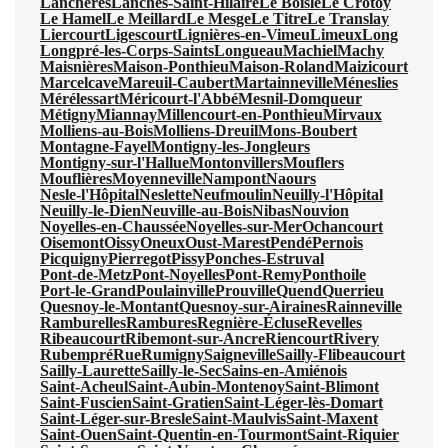
Lanchères
Lanches-Saint-Hilaire
Le Boisle
Le Crotoy
Le Hamel
Le Meillard
Le Mesge
Le Titre
Le Translay
Liercourt
Ligescourt
Lignières-en-Vimeu
Limeux
Long
Longpré-les-Corps-Saints
Longueau
Machiel
Machy
Maisnières
Maison-Ponthieu
Maison-Roland
Maizicourt
Marcelcave
Mareuil-Caubert
Martainneville
Méneslies
Mérélessart
Méricourt-l'Abbé
Mesnil-Domqueur
Métigny
Miannay
Millencourt-en-Ponthieu
Mirvaux
Molliens-au-Bois
Molliens-Dreuil
Mons-Boubert
Montagne-Fayel
Montigny-les-Jongleurs
Montigny-sur-l'Hallue
Montonvillers
Mouflers
Mouflières
Moyenneville
Nampont
Naours
Nesle-l'Hôpital
Neslette
Neufmoulin
Neuilly-l'Hôpital
Neuilly-le-Dien
Neuville-au-Bois
Nibas
Nouvion
Noyelles-en-Chaussée
Noyelles-sur-Mer
Ochancourt
Oisemont
Oissy
Oneux
Oust-Marest
Pendé
Pernois
Picquigny
Pierregot
Pissy
Ponches-Estruval
Pont-de-Metz
Pont-Noyelles
Pont-Remy
Ponthoile
Port-le-Grand
Poulainville
Prouville
Quend
Querrieu
Quesnoy-le-Montant
Quesnoy-sur-Airaines
Rainneville
Ramburelles
Rambures
Regnière-Écluse
Revelles
Ribeaucourt
Ribemont-sur-Ancre
Riencourt
Rivery
Rubempré
Rue
Rumigny
Saigneville
Sailly-Flibeaucourt
Sailly-Laurette
Sailly-le-Sec
Sains-en-Amiénois
Saint-Acheul
Saint-Aubin-Montenoy
Saint-Blimont
Saint-Fuscien
Saint-Gratien
Saint-Léger-lès-Domart
Saint-Léger-sur-Bresle
Saint-Maulvis
Saint-Maxent
Saint-Ouen
Saint-Quentin-en-Tourmont
Saint-Riquier