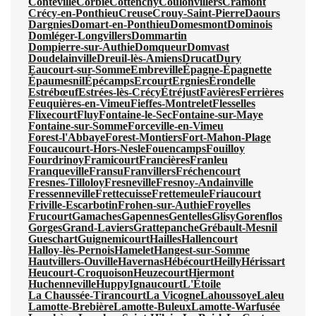
Conteville
Corbie
Cottenchy
Coulonvillers
Cramont
Crécy-en-Ponthieu
Creuse
Crouy-Saint-Pierre
Daours
Dargnies
Domart-en-Ponthieu
Domesmont
Dominois
Domléger-Longvillers
Dommartin
Dompierre-sur-Authie
Domqueur
Domvast
Doudelainville
Dreuil-lès-Amiens
Drucat
Dury
Eaucourt-sur-Somme
Embreville
Épagne-Épagnette
Épaumesnil
Épécamps
Ercourt
Ergnies
Érondelle
Estrébœuf
Estrées-lès-Crécy
Étréjust
Favières
Ferrières
Feuquières-en-Vimeu
Fieffes-Montrelet
Flesselles
Flixecourt
Fluy
Fontaine-le-Sec
Fontaine-sur-Maye
Fontaine-sur-Somme
Forceville-en-Vimeu
Forest-l'Abbaye
Forest-Montiers
Fort-Mahon-Plage
Foucaucourt-Hors-Nesle
Fouencamps
Fouilloy
Fourdrinoy
Framicourt
Francières
Franleu
Franqueville
Fransu
Franvillers
Fréchencourt
Fresnes-Tilloloy
Fresneville
Fresnoy-Andainville
Fressenneville
Frettecuisse
Frettemeule
Friaucourt
Friville-Escarbotin
Frohen-sur-Authie
Froyelles
Frucourt
Gamaches
Gapennes
Gentelles
Glisy
Gorenflos
Gorges
Grand-Laviers
Grattepanche
Grébault-Mesnil
Gueschart
Guignemicourt
Hailles
Hallencourt
Halloy-lès-Pernois
Hamelet
Hangest-sur-Somme
Hautvillers-Ouville
Havernas
Hébécourt
Heilly
Hérissart
Heucourt-Croquoison
Heuzecourt
Hiermont
Huchenneville
Huppy
Ignaucourt
L'Étoile
La Chaussée-Tirancourt
La Vicogne
Lahoussoye
Laleu
Lamotte-Brebière
Lamotte-Buleux
Lamotte-Warfusée