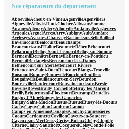
Nos réparateurs du département
Abbeville
Acheux-en-Vimeu
Agenville
Agenvillers
Aigneville
Ailly-le-Haut-Clocher
Ailly-sur-Somme
Airaines
Allenay
Allery
Allonville
Andainville
Argœuves
Argoules
Arguel
Arrest
Arry
Aubigny
Ault
Aumâtre
Avelesges
Avesnes-Chaussoy
Bacouel-sur-Selle
Bailleul
Bavelincourt
Béalcourt
Beauchamps
Beaucourt-sur-l'Hallue
Beaumetz
Béhen
Béhencourt
Bellancourt
Belloy-Saint-Léonard
Belloy-sur-Somme
Bermesnil
Bernâtre
Bernaville
Bernay-en-Ponthieu
Berneuil
Bertangles
Berteaucourt-les-Dames
Béthencourt-sur-Mer
Bettencourt-Rivière
Bettencourt-Saint-Ouen
Biencourt
Blangy-Tronville
Boismont
Bonnay
Bonneville
Bouchon
Boufflers
Bougainville
Bouillancourt-en-Séry
Bourdon
Bourseville
Bouttencourt
Bouvaincourt-sur-Bresle
Bovelles
Boves
Brailly-Cornehotte
Bray-lès-Mareuil
Breilly
Briquemesnil-Floxicourt
Brucamps
Brutelles
Buigny-l'Abbé
Buigny-lès-Gamaches
Buigny-Saint-Maclou
Bussus-Bussuel
Bussy-lès-Daours
Cachy
Cagny
Cahon
Cambron
Camon
Camps-en-Amiénois
Canaples
Canchy
Cannessières
Caours
Cardonnette
Cavillon
Cayeux-en-Santerre
Cayeux-sur-Mer
Cerisy
Cerisy-Buleux
Chépy
Chipilly
Citerne
Clairy-Saulchoix
Cocquerel
Coisy
Condé-Folie