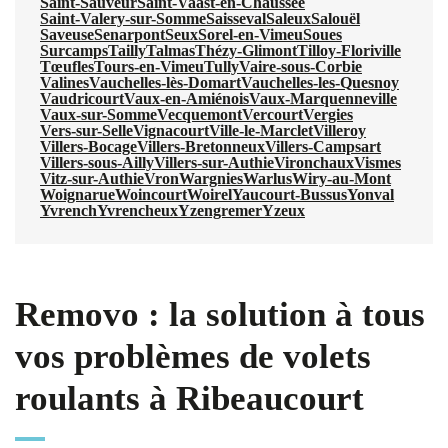
Saint-Sauveur
Saint-Vaast-en-Chaussée
Saint-Valery-sur-Somme
Saisseval
Saleux
Salouël
Saveuse
Senarpont
Seux
Sorel-en-Vimeu
Soues
Surcamps
Tailly
Talmas
Thézy-Glimont
Tilloy-Floriville
Tœufles
Tours-en-Vimeu
Tully
Vaire-sous-Corbie
Valines
Vauchelles-lès-Domart
Vauchelles-les-Quesnoy
Vaudricourt
Vaux-en-Amiénois
Vaux-Marquenneville
Vaux-sur-Somme
Vecquemont
Vercourt
Vergies
Vers-sur-Selle
Vignacourt
Ville-le-Marclet
Villeroy
Villers-Bocage
Villers-Bretonneux
Villers-Campsart
Villers-sous-Ailly
Villers-sur-Authie
Vironchaux
Vismes
Vitz-sur-Authie
Vron
Wargnies
Warlus
Wiry-au-Mont
Woignarue
Woincourt
Woirel
Yaucourt-Bussus
Yonval
Yvrench
Yvrencheux
Yzengremer
Yzeux
Removo : la solution à tous
vos problèmes de volets
roulants à Ribeaucourt