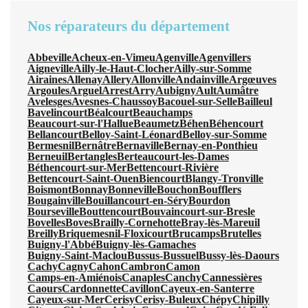
Nos réparateurs du département
Abbeville
Acheux-en-Vimeu
Agenville
Agenvillers
Aigneville
Ailly-le-Haut-Clocher
Ailly-sur-Somme
Airaines
Allenay
Allery
Allonville
Andainville
Argœuves
Argoules
Arguel
Arrest
Arry
Aubigny
Ault
Aumâtre
Avelesges
Avesnes-Chaussoy
Bacouel-sur-Selle
Bailleul
Bavelincourt
Béalcourt
Beauchamps
Beaucourt-sur-l'Hallue
Beaumetz
Béhen
Béhencourt
Bellancourt
Belloy-Saint-Léonard
Belloy-sur-Somme
Bermesnil
Bernâtre
Bernaville
Bernay-en-Ponthieu
Berneuil
Bertangles
Berteaucourt-les-Dames
Béthencourt-sur-Mer
Bettencourt-Rivière
Bettencourt-Saint-Ouen
Biencourt
Blangy-Tronville
Boismont
Bonnay
Bonneville
Bouchon
Boufflers
Bougainville
Bouillancourt-en-Séry
Bourdon
Bourseville
Bouttencourt
Bouvaincourt-sur-Bresle
Bovelles
Boves
Brailly-Cornehotte
Bray-lès-Mareuil
Breilly
Briquemesnil-Floxicourt
Brucamps
Brutelles
Buigny-l'Abbé
Buigny-lès-Gamaches
Buigny-Saint-Maclou
Bussus-Bussuel
Bussy-lès-Daours
Cachy
Cagny
Cahon
Cambron
Camon
Camps-en-Amiénois
Canaples
Canchy
Cannessières
Caours
Cardonnette
Cavillon
Cayeux-en-Santerre
Cayeux-sur-Mer
Cerisy
Cerisy-Buleux
Chépy
Chipilly