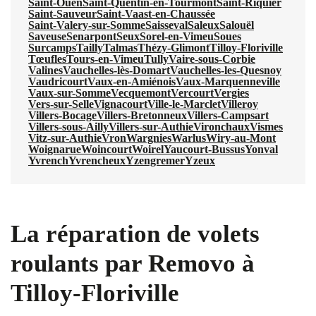
Saint-Ouen
Saint-Quentin-en-Tourmont
Saint-Riquier
Saint-Sauveur
Saint-Vaast-en-Chaussée
Saint-Valery-sur-Somme
Saisseval
Saleux
Salouël
Saveuse
Senarpont
Seux
Sorel-en-Vimeu
Soues
Surcamps
Tailly
Talmas
Thézy-Glimont
Tilloy-Floriville
Tœufles
Tours-en-Vimeu
Tully
Vaire-sous-Corbie
Valines
Vauchelles-lès-Domart
Vauchelles-les-Quesnoy
Vaudricourt
Vaux-en-Amiénois
Vaux-Marquenneville
Vaux-sur-Somme
Vecquemont
Vercourt
Vergies
Vers-sur-Selle
Vignacourt
Ville-le-Marclet
Villeroy
Villers-Bocage
Villers-Bretonneux
Villers-Campsart
Villers-sous-Ailly
Villers-sur-Authie
Vironchaux
Vismes
Vitz-sur-Authie
Vron
Wargnies
Warlus
Wiry-au-Mont
Woignarue
Woincourt
Woirel
Yaucourt-Bussus
Yonval
Yvrench
Yvrencheux
Yzengremer
Yzeux
La réparation de volets
roulants par Removo à
Tilloy-Floriville