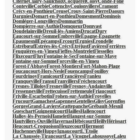
Citerne
Clairy-Saulchoix
Cocquerel
Coisy
Condé-Folie
Conteville
Corbie
Cottenchy
Coulonvillers
Cramont
Crécy-en-Ponthieu
Creuse
Crouy-Saint-Pierre
Daours
Dargnies
Domart-en-Ponthieu
Domesmont
Dominois
Domléger-Longvillers
Dommartin
Dompierre-sur-Authie
Domqueur
Domvast
Doudelainville
Dreuil-lès-Amiens
Drucat
Dury
Eaucourt-sur-Somme
Embreville
Épagne-Épagnette
Épaumesnil
Épécamps
Ercourt
Ergnies
Érondelle
Estrébœuf
Estrées-lès-Crécy
Étréjust
Favières
Ferrières
Feuquières-en-Vimeu
Fieffes-Montrelet
Flesselles
Flixecourt
Fluy
Fontaine-le-Sec
Fontaine-sur-Maye
Fontaine-sur-Somme
Forceville-en-Vimeu
Forest-l'Abbaye
Forest-Montiers
Fort-Mahon-Plage
Foucaucourt-Hors-Nesle
Fouencamps
Fouilloy
Fourdrinoy
Framicourt
Francières
Franleu
Franqueville
Fransu
Franvillers
Fréchencourt
Fresnes-Tilloloy
Fresneville
Fresnoy-Andainville
Fressenneville
Frettecuisse
Frettemeule
Friaucourt
Friville-Escarbotin
Frohen-sur-Authie
Froyelles
Frucourt
Gamaches
Gapennes
Gentelles
Glisy
Gorenflos
Gorges
Grand-Laviers
Grattepanche
Grébault-Mesnil
Gueschart
Guignemicourt
Hailles
Hallencourt
Halloy-lès-Pernois
Hamelet
Hangest-sur-Somme
Hautvillers-Ouville
Havernas
Hébécourt
Heilly
Hérissart
Heucourt-Croquoison
Heuzecourt
Hiermont
Huchenneville
Huppy
Ignaucourt
L'Étoile
La Chaussée-Tirancourt
La Vicogne
Lahoussoye
Laleu