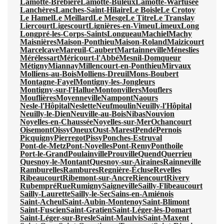
Lamotte-Brebière
Lamotte-Buleux
Lamotte-Warfusée
Lanchères
Lanches-Saint-Hilaire
Le Boisle
Le Crotoy
Le Hamel
Le Meillard
Le Mesge
Le Titre
Le Translay
Liercourt
Ligescourt
Lignières-en-Vimeu
Limeux
Long
Longpré-les-Corps-Saints
Longueau
Machiel
Machy
Maisnières
Maison-Ponthieu
Maison-Roland
Maizicourt
Marcelcave
Mareuil-Caubert
Martainneville
Méneslies
Mérélessart
Méricourt-l'Abbé
Mesnil-Domqueur
Métigny
Miannay
Millencourt-en-Ponthieu
Mirvaux
Molliens-au-Bois
Molliens-Dreuil
Mons-Boubert
Montagne-Fayel
Montigny-les-Jongleurs
Montigny-sur-l'Hallue
Montonvillers
Mouflers
Mouflières
Moyenneville
Nampont
Naours
Nesle-l'Hôpital
Neslette
Neufmoulin
Neuilly-l'Hôpital
Neuilly-le-Dien
Neuville-au-Bois
Nibas
Nouvion
Noyelles-en-Chaussée
Noyelles-sur-Mer
Ochancourt
Oisemont
Oissy
Oneux
Oust-Marest
Pendé
Pernois
Picquigny
Pierregot
Pissy
Ponches-Estruval
Pont-de-Metz
Pont-Noyelles
Pont-Remy
Ponthoile
Port-le-Grand
Poulainville
Prouville
Quend
Querrieu
Quesnoy-le-Montant
Quesnoy-sur-Airaines
Rainneville
Ramburelles
Rambures
Regnière-Écluse
Revelles
Ribeaucourt
Ribemont-sur-Ancre
Riencourt
Rivery
Rubempré
Rue
Rumigny
Saigneville
Sailly-Flibeaucourt
Sailly-Laurette
Sailly-le-Sec
Sains-en-Amiénois
Saint-Acheul
Saint-Aubin-Montenoy
Saint-Blimont
Saint-Fuscien
Saint-Gratien
Saint-Léger-lès-Domart
Saint-Léger-sur-Bresle
Saint-Maulvis
Saint-Maxent