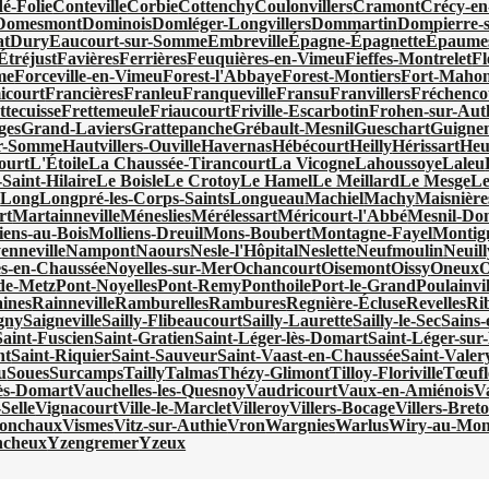
é-Folie
Conteville
Corbie
Cottenchy
Coulonvillers
Cramont
Crécy-en
Domesmont
Dominois
Domléger-Longvillers
Dommartin
Dompierre-s
at
Dury
Eaucourt-sur-Somme
Embreville
Épagne-Épagnette
Épaumes
Étréjust
Favières
Ferrières
Feuquières-en-Vimeu
Fieffes-Montrelet
Fl
me
Forceville-en-Vimeu
Forest-l'Abbaye
Forest-Montiers
Fort-Mahon
icourt
Francières
Franleu
Franqueville
Fransu
Franvillers
Fréchenco
ttecuisse
Frettemeule
Friaucourt
Friville-Escarbotin
Frohen-sur-Aut
ges
Grand-Laviers
Grattepanche
Grébault-Mesnil
Gueschart
Guigne
ur-Somme
Hautvillers-Ouville
Havernas
Hébécourt
Heilly
Hérissart
Heu
ourt
L'Étoile
La Chaussée-Tirancourt
La Vicogne
Lahoussoye
Laleu
Saint-Hilaire
Le Boisle
Le Crotoy
Le Hamel
Le Meillard
Le Mesge
Le
x
Long
Longpré-les-Corps-Saints
Longueau
Machiel
Machy
Maisnière
rt
Martainneville
Méneslies
Mérélessart
Méricourt-l'Abbé
Mesnil-Do
iens-au-Bois
Molliens-Dreuil
Mons-Boubert
Montagne-Fayel
Montign
enneville
Nampont
Naours
Nesle-l'Hôpital
Neslette
Neufmoulin
Neuill
es-en-Chaussée
Noyelles-sur-Mer
Ochancourt
Oisemont
Oissy
Oneux
O
de-Metz
Pont-Noyelles
Pont-Remy
Ponthoile
Port-le-Grand
Poulainvil
ines
Rainneville
Ramburelles
Rambures
Regnière-Écluse
Revelles
Ri
gny
Saigneville
Sailly-Flibeaucourt
Sailly-Laurette
Sailly-le-Sec
Sains
Saint-Fuscien
Saint-Gratien
Saint-Léger-lès-Domart
Saint-Léger-sur-
nt
Saint-Riquier
Saint-Sauveur
Saint-Vaast-en-Chaussée
Saint-Vale
u
Soues
Surcamps
Tailly
Talmas
Thézy-Glimont
Tilloy-Floriville
Tœufl
lès-Domart
Vauchelles-les-Quesnoy
Vaudricourt
Vaux-en-Amiénois
V
Selle
Vignacourt
Ville-le-Marclet
Villeroy
Villers-Bocage
Villers-Bret
ronchaux
Vismes
Vitz-sur-Authie
Vron
Wargnies
Warlus
Wiry-au-Mon
ncheux
Yzengremer
Yzeux