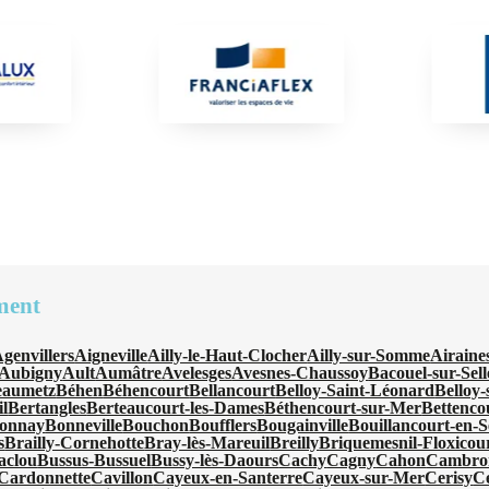
ment
genvillers
Aigneville
Ailly-le-Haut-Clocher
Ailly-sur-Somme
Airaine
Aubigny
Ault
Aumâtre
Avelesges
Avesnes-Chaussoy
Bacouel-sur-Sell
eaumetz
Béhen
Béhencourt
Bellancourt
Belloy-Saint-Léonard
Belloy
l
Bertangles
Berteaucourt-les-Dames
Béthencourt-sur-Mer
Bettenco
onnay
Bonneville
Bouchon
Boufflers
Bougainville
Bouillancourt-en-S
s
Brailly-Cornehotte
Bray-lès-Mareuil
Breilly
Briquemesnil-Floxicou
aclou
Bussus-Bussuel
Bussy-lès-Daours
Cachy
Cagny
Cahon
Cambro
Cardonnette
Cavillon
Cayeux-en-Santerre
Cayeux-sur-Mer
Cerisy
C