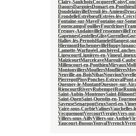
Clairy-Saulchoix
Cocquerel
Coisy
Cond
Daours
Dargnies
Domart-en-Ponthieu
Doudelainville
Dreuil-lès-Amiens
Druc
Érondelle
Estrébœuf
Estrées-lès-Crécy
Fontaine-sur-Maye
Fontaine-sur-Som
Fouencamps
Fouilloy
Fourdrinoy
Fram
Fresnoy-Andainville
Fressenneville
Fre
Gapennes
Gentelles
Glisy
Gorenflos
Gor
Halloy-lès-Pernois
Hamelet
Hangest-s
Hiermont
Huchenneville
Huppy
Ignauc
Lamotte-Warfusée
Lanchères
Lanches-
Ligescourt
Lignières-en-Vimeu
Limeu
Maizicourt
Marcelcave
Mareuil-Caube
Millencourt-en-Ponthieu
Mirvaux
Moll
Montonvillers
Mouflers
Mouflières
Moy
Neuville-au-Bois
Nibas
Nouvion
Noyell
Pierregot
Pissy
Ponches-Estruval
Pont-
Quesnoy-le-Montant
Quesnoy-sur-Aira
Riencourt
Rivery
Rubempré
Rue
Rumi
Saint-Aubin-Montenoy
Saint-Blimont
Saint-Ouen
Saint-Quentin-en-Tourmo
Saveuse
Senarpont
Seux
Sorel-en-Vime
Vaire-sous-Corbie
Valines
Vauchelles-
Vecquemont
Vercourt
Vergies
Vers-sur-
Villers-sous-Ailly
Villers-sur-Authie
Vi
Yaucourt-Bussus
Yonval
Yvrench
Yvre