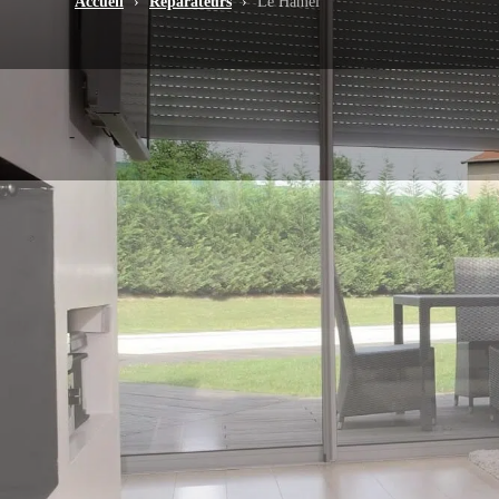
Accueil
›
Réparateurs
›
Le Hamel
-