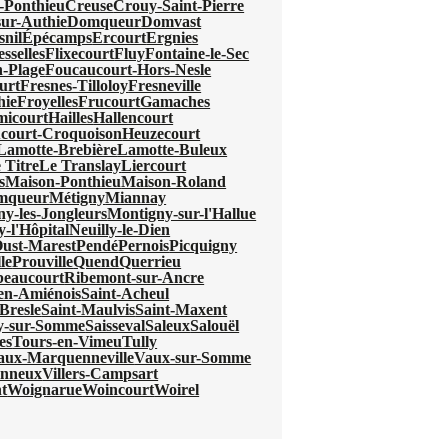
-Ponthieu
Creuse
Crouy-Saint-Pierre
ur-Authie
Domqueur
Domvast
nil
Épécamps
Ercourt
Ergnies
esselles
Flixecourt
Fluy
Fontaine-le-Sec
-Plage
Foucaucourt-Hors-Nesle
urt
Fresnes-Tilloloy
Fresneville
hie
Froyelles
Frucourt
Gamaches
micourt
Hailles
Hallencourt
court-Croquoison
Heuzecourt
Lamotte-Brebière
Lamotte-Buleux
 Titre
Le Translay
Liercourt
s
Maison-Ponthieu
Maison-Roland
mqueur
Métigny
Miannay
y-les-Jongleurs
Montigny-sur-l'Hallue
y-l'Hôpital
Neuilly-le-Dien
ust-Marest
Pendé
Pernois
Picquigny
le
Prouville
Quend
Querrieu
beaucourt
Ribemont-sur-Ancre
-en-Amiénois
Saint-Acheul
Bresle
Saint-Maulvis
Saint-Maxent
ry-sur-Somme
Saisseval
Saleux
Salouël
es
Tours-en-Vimeu
Tully
aux-Marquenneville
Vaux-sur-Somme
onneux
Villers-Campsart
t
Woignarue
Woincourt
Woirel