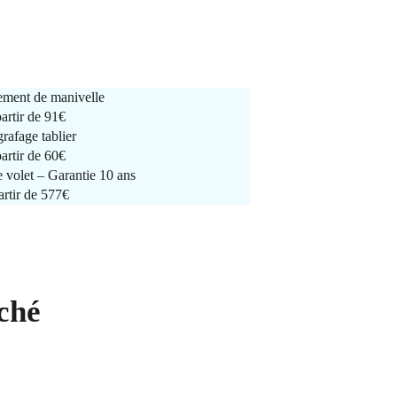
ment de manivelle
partir de
91€
rafage tablier
partir de
60€
e volet – Garantie 10 ans
artir de 577€
ché