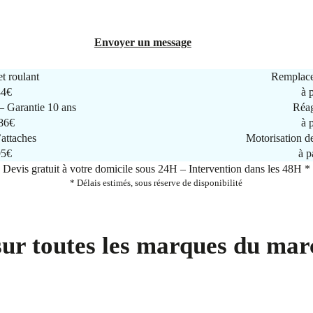
Envoyer un message
t roulant
Remplace
44€
à 
 Garantie 10 ans
Réag
286€
à 
attaches
Motorisation d
95€
à p
Devis gratuit à votre domicile sous 24H – Intervention dans les 48H *
* Délais estimés, sous réserve de disponibilité
sur toutes les marques du mar