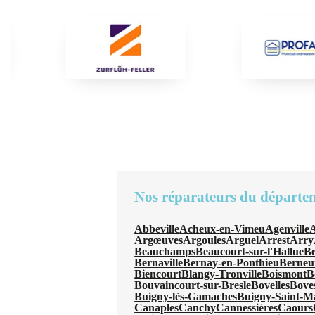
Nos réparateurs du départe
Abbeville
Acheux-en-Vimeu
Agenville
A
Argœuves
Argoules
Arguel
Arrest
Arry
Beauchamps
Beaucourt-sur-l'Hallue
B
Bernaville
Bernay-en-Ponthieu
Berneui
Biencourt
Blangy-Tronville
Boismont
B
Bouvaincourt-sur-Bresle
Bovelles
Bove
Buigny-lès-Gamaches
Buigny-Saint-M
Canaples
Canchy
Cannessières
Caours