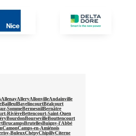
s
Allenay
Allery
Allonville
Andainville
e
Bailleul
Bavelincourt
Béalcourt
-sur-Somme
Bermesnil
Bernâtre
urt-Rivière
Bettencourt-Saint-Ouen
éry
Bourdon
Bourseville
Bouttencourt
rt
Brucamps
Brutelles
Buigny-l'Abbé
n
Camon
Camps-en-Amiénois
erisy-Buleux
Chépy
Chipilly
Citerne