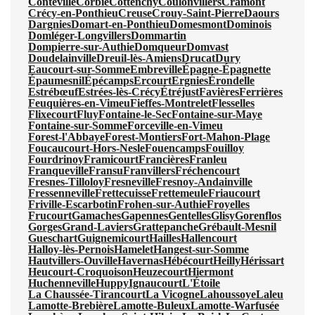
Conteville
Corbie
Cottenchy
Coulonvillers
Cramont
Crécy-en-Ponthieu
Creuse
Crouy-Saint-Pierre
Daours
Dargnies
Domart-en-Ponthieu
Domesmont
Dominois
Domléger-Longvillers
Dommartin
Dompierre-sur-Authie
Domqueur
Domvast
Doudelainville
Dreuil-lès-Amiens
Drucat
Dury
Eaucourt-sur-Somme
Embreville
Épagne-Épagnette
Épaumesnil
Épécamps
Ercourt
Ergnies
Érondelle
Estrébœuf
Estrées-lès-Crécy
Étréjust
Favières
Ferrières
Feuquières-en-Vimeu
Fieffes-Montrelet
Flesselles
Flixecourt
Fluy
Fontaine-le-Sec
Fontaine-sur-Maye
Fontaine-sur-Somme
Forceville-en-Vimeu
Forest-l'Abbaye
Forest-Montiers
Fort-Mahon-Plage
Foucaucourt-Hors-Nesle
Fouencamps
Fouilloy
Fourdrinoy
Framicourt
Francières
Franleu
Franqueville
Fransu
Franvillers
Fréchencourt
Fresnes-Tilloloy
Fresneville
Fresnoy-Andainville
Fressenneville
Frettecuisse
Frettemeule
Friaucourt
Friville-Escarbotin
Frohen-sur-Authie
Froyelles
Frucourt
Gamaches
Gapennes
Gentelles
Glisy
Gorenflos
Gorges
Grand-Laviers
Grattepanche
Grébault-Mesnil
Gueschart
Guignemicourt
Hailles
Hallencourt
Halloy-lès-Pernois
Hamelet
Hangest-sur-Somme
Hautvillers-Ouville
Havernas
Hébécourt
Heilly
Hérissart
Heucourt-Croquoison
Heuzecourt
Hiermont
Huchenneville
Huppy
Ignaucourt
L'Étoile
La Chaussée-Tirancourt
La Vicogne
Lahoussoye
Laleu
Lamotte-Brebière
Lamotte-Buleux
Lamotte-Warfusée