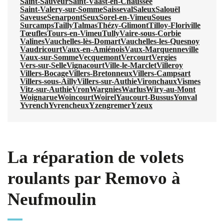
Saint-Sauveur
Saint-Vaast-en-Chaussée
Saint-Valery-sur-Somme
Saisseval
Saleux
Salouël
Saveuse
Senarpont
Seux
Sorel-en-Vimeu
Soues
Surcamps
Tailly
Talmas
Thézy-Glimont
Tilloy-Floriville
Tœufles
Tours-en-Vimeu
Tully
Vaire-sous-Corbie
Valines
Vauchelles-lès-Domart
Vauchelles-les-Quesnoy
Vaudricourt
Vaux-en-Amiénois
Vaux-Marquenneville
Vaux-sur-Somme
Vecquemont
Vercourt
Vergies
Vers-sur-Selle
Vignacourt
Ville-le-Marclet
Villeroy
Villers-Bocage
Villers-Bretonneux
Villers-Campsart
Villers-sous-Ailly
Villers-sur-Authie
Vironchaux
Vismes
Vitz-sur-Authie
Vron
Wargnies
Warlus
Wiry-au-Mont
Woignarue
Woincourt
Woirel
Yaucourt-Bussus
Yonval
Yvrench
Yvrencheux
Yzengremer
Yzeux
La réparation de volets
roulants par Removo à
Neufmoulin