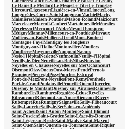
Lanchères
Lanches-Saint-Hilaire
Le Boisle
Le Crotoy
Le Hamel
Le Meillard
Le Mesge
Le Titre
Le Translay
Liercourt
Ligescourt
Lignières-en-Vimeu
Limeux
Long
Longpré-les-Corps-Saints
Longueau
Machiel
Machy
Maisnières
Maison-Ponthieu
Maison-Roland
Maizicourt
Marcelcave
Mareuil-Caubert
Martainneville
Méneslies
Mérélessart
Méricourt-l'Abbé
Mesnil-Domqueur
Métigny
Miannay
Millencourt-en-Ponthieu
Mirvaux
Molliens-au-Bois
Molliens-Dreuil
Mons-Boubert
Montagne-Fayel
Montigny-les-Jongleurs
Montigny-sur-l'Hallue
Montonvillers
Mouflers
Mouflières
Moyenneville
Nampont
Naours
Nesle-l'Hôpital
Neslette
Neufmoulin
Neuilly-l'Hôpital
Neuilly-le-Dien
Neuville-au-Bois
Nibas
Nouvion
Noyelles-en-Chaussée
Noyelles-sur-Mer
Ochancourt
Oisemont
Oissy
Oneux
Oust-Marest
Pendé
Pernois
Picquigny
Pierregot
Pissy
Ponches-Estruval
Pont-de-Metz
Pont-Noyelles
Pont-Remy
Ponthoile
Port-le-Grand
Poulainville
Prouville
Quend
Querrieu
Quesnoy-le-Montant
Quesnoy-sur-Airaines
Rainneville
Ramburelles
Rambures
Regnière-Écluse
Revelles
Ribeaucourt
Ribemont-sur-Ancre
Riencourt
Rivery
Rubempré
Rue
Rumigny
Saigneville
Sailly-Flibeaucourt
Sailly-Laurette
Sailly-le-Sec
Sains-en-Amiénois
Saint-Acheul
Saint-Aubin-Montenoy
Saint-Blimont
Saint-Fuscien
Saint-Gratien
Saint-Léger-lès-Domart
Saint-Léger-sur-Bresle
Saint-Maulvis
Saint-Maxent
Saint-Ouen
Saint-Quentin-en-Tourmont
Saint-Riquier