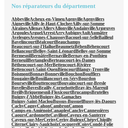
Nos réparateurs du département
Abbeville
Acheux-en-Vimeu
Agenville
Agenvillers
Aigneville
Ailly-le-Haut-Clocher
Ailly-sur-Somme
Airaines
Allenay
Allery
Allonville
Andainville
Argœuves
Argoules
Arguel
Arrest
Arry
Aubigny
Ault
Aumâtre
Avelesges
Avesnes-Chaussoy
Bacouel-sur-Selle
Bailleul
Bavelincourt
Béalcourt
Beauchamps
Beaucourt-sur-l'Hallue
Beaumetz
Béhen
Béhencourt
Bellancourt
Belloy-Saint-Léonard
Belloy-sur-Somme
Bermesnil
Bernâtre
Bernaville
Bernay-en-Ponthieu
Berneuil
Bertangles
Berteaucourt-les-Dames
Béthencourt-sur-Mer
Bettencourt-Rivière
Bettencourt-Saint-Ouen
Biencourt
Blangy-Tronville
Boismont
Bonnay
Bonneville
Bouchon
Boufflers
Bougainville
Bouillancourt-en-Séry
Bourdon
Bourseville
Bouttencourt
Bouvaincourt-sur-Bresle
Bovelles
Boves
Brailly-Cornehotte
Bray-lès-Mareuil
Breilly
Briquemesnil-Floxicourt
Brucamps
Brutelles
Buigny-l'Abbé
Buigny-lès-Gamaches
Buigny-Saint-Maclou
Bussus-Bussuel
Bussy-lès-Daours
Cachy
Cagny
Cahon
Cambron
Camon
Camps-en-Amiénois
Canaples
Canchy
Cannessières
Caours
Cardonnette
Cavillon
Cayeux-en-Santerre
Cayeux-sur-Mer
Cerisy
Cerisy-Buleux
Chépy
Chipilly
Citerne
Clairy-Saulchoix
Cocquerel
Coisy
Condé-Folie