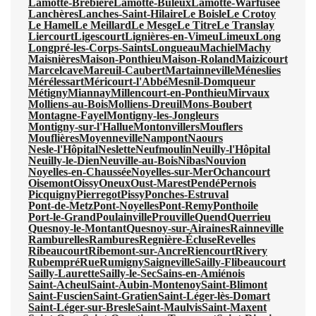
Lamotte-Brebière
Lamotte-Buleux
Lamotte-Warfusée
Lanchères
Lanches-Saint-Hilaire
Le Boisle
Le Crotoy
Le Hamel
Le Meillard
Le Mesge
Le Titre
Le Translay
Liercourt
Ligescourt
Lignières-en-Vimeu
Limeux
Long
Longpré-les-Corps-Saints
Longueau
Machiel
Machy
Maisnières
Maison-Ponthieu
Maison-Roland
Maizicourt
Marcelcave
Mareuil-Caubert
Martainneville
Méneslies
Mérélessart
Méricourt-l'Abbé
Mesnil-Domqueur
Métigny
Miannay
Millencourt-en-Ponthieu
Mirvaux
Molliens-au-Bois
Molliens-Dreuil
Mons-Boubert
Montagne-Fayel
Montigny-les-Jongleurs
Montigny-sur-l'Hallue
Montonvillers
Mouflers
Mouflières
Moyenneville
Nampont
Naours
Nesle-l'Hôpital
Neslette
Neufmoulin
Neuilly-l'Hôpital
Neuilly-le-Dien
Neuville-au-Bois
Nibas
Nouvion
Noyelles-en-Chaussée
Noyelles-sur-Mer
Ochancourt
Oisemont
Oissy
Oneux
Oust-Marest
Pendé
Pernois
Picquigny
Pierregot
Pissy
Ponches-Estruval
Pont-de-Metz
Pont-Noyelles
Pont-Remy
Ponthoile
Port-le-Grand
Poulainville
Prouville
Quend
Querrieu
Quesnoy-le-Montant
Quesnoy-sur-Airaines
Rainneville
Ramburelles
Rambures
Regnière-Écluse
Revelles
Ribeaucourt
Ribemont-sur-Ancre
Riencourt
Rivery
Rubempré
Rue
Rumigny
Saigneville
Sailly-Flibeaucourt
Sailly-Laurette
Sailly-le-Sec
Sains-en-Amiénois
Saint-Acheul
Saint-Aubin-Montenoy
Saint-Blimont
Saint-Fuscien
Saint-Gratien
Saint-Léger-lès-Domart
Saint-Léger-sur-Bresle
Saint-Maulvis
Saint-Maxent