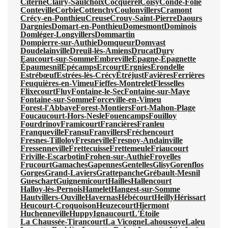
Citerne
Clairy-Saulchoix
Cocquerel
Coisy
Condé-Folie
Conteville
Corbie
Cottenchy
Coulonvillers
Cramont
Crécy-en-Ponthieu
Creuse
Crouy-Saint-Pierre
Daours
Dargnies
Domart-en-Ponthieu
Domesmont
Dominois
Domléger-Longvillers
Dommartin
Dompierre-sur-Authie
Domqueur
Domvast
Doudelainville
Dreuil-lès-Amiens
Drucat
Dury
Eaucourt-sur-Somme
Embreville
Épagne-Épagnette
Épaumesnil
Épécamps
Ercourt
Ergnies
Érondelle
Estrébœuf
Estrées-lès-Crécy
Étréjust
Favières
Ferrières
Feuquières-en-Vimeu
Fieffes-Montrelet
Flesselles
Flixecourt
Fluy
Fontaine-le-Sec
Fontaine-sur-Maye
Fontaine-sur-Somme
Forceville-en-Vimeu
Forest-l'Abbaye
Forest-Montiers
Fort-Mahon-Plage
Foucaucourt-Hors-Nesle
Fouencamps
Fouilloy
Fourdrinoy
Framicourt
Francières
Franleu
Franqueville
Fransu
Franvillers
Fréchencourt
Fresnes-Tilloloy
Fresneville
Fresnoy-Andainville
Fressenneville
Frettecuisse
Frettemeule
Friaucourt
Friville-Escarbotin
Frohen-sur-Authie
Froyelles
Frucourt
Gamaches
Gapennes
Gentelles
Glisy
Gorenflos
Gorges
Grand-Laviers
Grattepanche
Grébault-Mesnil
Gueschart
Guignemicourt
Hailles
Hallencourt
Halloy-lès-Pernois
Hamelet
Hangest-sur-Somme
Hautvillers-Ouville
Havernas
Hébécourt
Heilly
Hérissart
Heucourt-Croquoison
Heuzecourt
Hiermont
Huchenneville
Huppy
Ignaucourt
L'Étoile
La Chaussée-Tirancourt
La Vicogne
Lahoussoye
Laleu