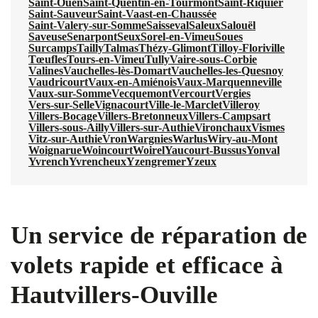
Saint-Ouen
Saint-Quentin-en-Tourmont
Saint-Riquier
Saint-Sauveur
Saint-Vaast-en-Chaussée
Saint-Valery-sur-Somme
Saisseval
Saleux
Salouël
Saveuse
Senarpont
Seux
Sorel-en-Vimeu
Soues
Surcamps
Tailly
Talmas
Thézy-Glimont
Tilloy-Floriville
Tœufles
Tours-en-Vimeu
Tully
Vaire-sous-Corbie
Valines
Vauchelles-lès-Domart
Vauchelles-les-Quesnoy
Vaudricourt
Vaux-en-Amiénois
Vaux-Marquenneville
Vaux-sur-Somme
Vecquemont
Vercourt
Vergies
Vers-sur-Selle
Vignacourt
Ville-le-Marclet
Villeroy
Villers-Bocage
Villers-Bretonneux
Villers-Campsart
Villers-sous-Ailly
Villers-sur-Authie
Vironchaux
Vismes
Vitz-sur-Authie
Vron
Wargnies
Warlus
Wiry-au-Mont
Woignarue
Woincourt
Woirel
Yaucourt-Bussus
Yonval
Yvrench
Yvrencheux
Yzengremer
Yzeux
Un service de réparation de
volets rapide et efficace à
Hautvillers-Ouville