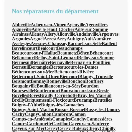
Nos réparateurs du département
Abbeville
Acheux-en-Vimeu
Agenville
Agenvillers
Aigneville
Ailly-le-Haut-Clocher
Ailly-sur-Somme
Airaines
Allenay
Allery
Allonville
Andainville
Argœuves
Argoules
Arguel
Arrest
Arry
Aubigny
Ault
Aumâtre
Avelesges
Avesnes-Chaussoy
Bacouel-sur-Selle
Bailleul
Bavelincourt
Béalcourt
Beauchamps
Beaucourt-sur-l'Hallue
Beaumetz
Béhen
Béhencourt
Bellancourt
Belloy-Saint-Léonard
Belloy-sur-Somme
Bermesnil
Bernâtre
Bernaville
Bernay-en-Ponthieu
Berneuil
Bertangles
Berteaucourt-les-Dames
Béthencourt-sur-Mer
Bettencourt-Rivière
Bettencourt-Saint-Ouen
Biencourt
Blangy-Tronville
Boismont
Bonnay
Bonneville
Bouchon
Boufflers
Bougainville
Bouillancourt-en-Séry
Bourdon
Bourseville
Bouttencourt
Bouvaincourt-sur-Bresle
Bovelles
Boves
Brailly-Cornehotte
Bray-lès-Mareuil
Breilly
Briquemesnil-Floxicourt
Brucamps
Brutelles
Buigny-l'Abbé
Buigny-lès-Gamaches
Buigny-Saint-Maclou
Bussus-Bussuel
Bussy-lès-Daours
Cachy
Cagny
Cahon
Cambron
Camon
Camps-en-Amiénois
Canaples
Canchy
Cannessières
Caours
Cardonnette
Cavillon
Cayeux-en-Santerre
Cayeux-sur-Mer
Cerisy
Cerisy-Buleux
Chépy
Chipilly