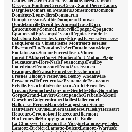
Conteville
Corbie
Cottenchy
Coulonvillers
Cramont
Crécy-en-Ponthieu
Creuse
Crouy-Saint-Pierre
Daours
Dargnies
Domart-en-Ponthieu
Domesmont
Dominois
Domléger-Longvillers
Dommartin
Dompierre-sur-Authie
Domqueur
Domvast
Doudelainville
Dreuil-lès-Amiens
Drucat
Dury
Eaucourt-sur-Somme
Embreville
Épagne-Épagnette
Épaumesnil
Épécamps
Ercourt
Ergnies
Érondelle
Estrébœuf
Estrées-lès-Crécy
Étréjust
Favières
Ferrières
Feuquières-en-Vimeu
Fieffes-Montrelet
Flesselles
Flixecourt
Fluy
Fontaine-le-Sec
Fontaine-sur-Maye
Fontaine-sur-Somme
Forceville-en-Vimeu
Forest-l'Abbaye
Forest-Montiers
Fort-Mahon-Plage
Foucaucourt-Hors-Nesle
Fouencamps
Fouilloy
Fourdrinoy
Framicourt
Francières
Franleu
Franqueville
Fransu
Franvillers
Fréchencourt
Fresnes-Tilloloy
Fresneville
Fresnoy-Andainville
Fressenneville
Frettecuisse
Frettemeule
Friaucourt
Friville-Escarbotin
Frohen-sur-Authie
Froyelles
Frucourt
Gamaches
Gapennes
Gentelles
Glisy
Gorenflos
Gorges
Grand-Laviers
Grattepanche
Grébault-Mesnil
Gueschart
Guignemicourt
Hailles
Hallencourt
Halloy-lès-Pernois
Hamelet
Hangest-sur-Somme
Hautvillers-Ouville
Havernas
Hébécourt
Heilly
Hérissart
Heucourt-Croquoison
Heuzecourt
Hiermont
Huchenneville
Huppy
Ignaucourt
L'Étoile
La Chaussée-Tirancourt
La Vicogne
Lahoussoye
Laleu
Lamotte-Brebière
Lamotte-Buleux
Lamotte-Warfusée