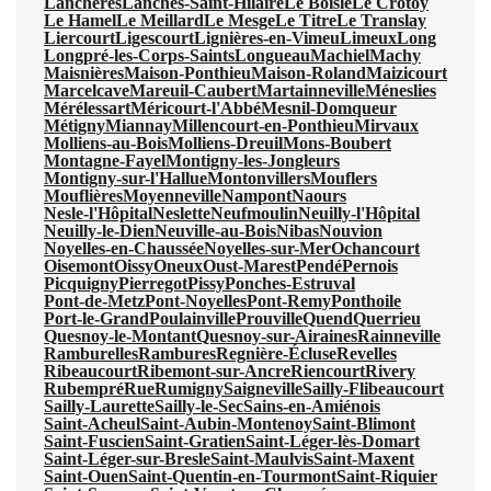
Lanchères
Lanches-Saint-Hilaire
Le Boisle
Le Crotoy
Le Hamel
Le Meillard
Le Mesge
Le Titre
Le Translay
Liercourt
Ligescourt
Lignières-en-Vimeu
Limeux
Long
Longpré-les-Corps-Saints
Longueau
Machiel
Machy
Maisnières
Maison-Ponthieu
Maison-Roland
Maizicourt
Marcelcave
Mareuil-Caubert
Martainneville
Méneslies
Mérélessart
Méricourt-l'Abbé
Mesnil-Domqueur
Métigny
Miannay
Millencourt-en-Ponthieu
Mirvaux
Molliens-au-Bois
Molliens-Dreuil
Mons-Boubert
Montagne-Fayel
Montigny-les-Jongleurs
Montigny-sur-l'Hallue
Montonvillers
Mouflers
Mouflières
Moyenneville
Nampont
Naours
Nesle-l'Hôpital
Neslette
Neufmoulin
Neuilly-l'Hôpital
Neuilly-le-Dien
Neuville-au-Bois
Nibas
Nouvion
Noyelles-en-Chaussée
Noyelles-sur-Mer
Ochancourt
Oisemont
Oissy
Oneux
Oust-Marest
Pendé
Pernois
Picquigny
Pierregot
Pissy
Ponches-Estruval
Pont-de-Metz
Pont-Noyelles
Pont-Remy
Ponthoile
Port-le-Grand
Poulainville
Prouville
Quend
Querrieu
Quesnoy-le-Montant
Quesnoy-sur-Airaines
Rainneville
Ramburelles
Rambures
Regnière-Écluse
Revelles
Ribeaucourt
Ribemont-sur-Ancre
Riencourt
Rivery
Rubempré
Rue
Rumigny
Saigneville
Sailly-Flibeaucourt
Sailly-Laurette
Sailly-le-Sec
Sains-en-Amiénois
Saint-Acheul
Saint-Aubin-Montenoy
Saint-Blimont
Saint-Fuscien
Saint-Gratien
Saint-Léger-lès-Domart
Saint-Léger-sur-Bresle
Saint-Maulvis
Saint-Maxent
Saint-Ouen
Saint-Quentin-en-Tourmont
Saint-Riquier