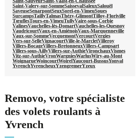
Saint-Sauveur
Saint-Vaast-en-Chaussée
Saint-Valery-sur-Somme
Saisseval
Saleux
Salouël
Saveuse
Senarpont
Seux
Sorel-en-Vimeu
Soues
Surcamps
Tailly
Talmas
Thézy-Glimont
Tilloy-Floriville
Tœufles
Tours-en-Vimeu
Tully
Vaire-sous-Corbie
Valines
Vauchelles-lès-Domart
Vauchelles-les-Quesnoy
Vaudricourt
Vaux-en-Amiénois
Vaux-Marquenneville
Vaux-sur-Somme
Vecquemont
Vercourt
Vergies
Vers-sur-Selle
Vignacourt
Ville-le-Marclet
Villeroy
Villers-Bocage
Villers-Bretonneux
Villers-Campsart
Villers-sous-Ailly
Villers-sur-Authie
Vironchaux
Vismes
Vitz-sur-Authie
Vron
Wargnies
Warlus
Wiry-au-Mont
Woignarue
Woincourt
Woirel
Yaucourt-Bussus
Yonval
Yvrench
Yvrencheux
Yzengremer
Yzeux
Removo, votre spécialiste
des volets roulants à
Yvrench