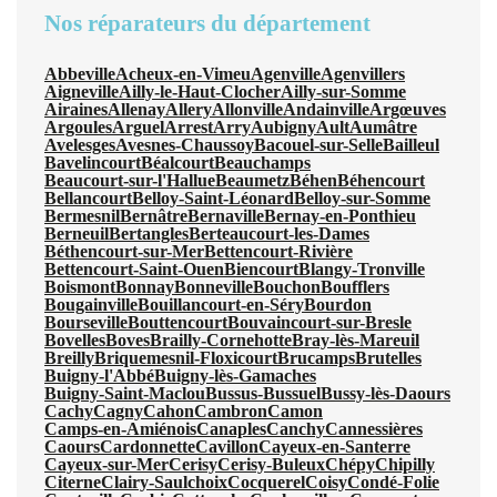
Nos réparateurs du département
Abbeville
Acheux-en-Vimeu
Agenville
Agenvillers
Aigneville
Ailly-le-Haut-Clocher
Ailly-sur-Somme
Airaines
Allenay
Allery
Allonville
Andainville
Argœuves
Argoules
Arguel
Arrest
Arry
Aubigny
Ault
Aumâtre
Avelesges
Avesnes-Chaussoy
Bacouel-sur-Selle
Bailleul
Bavelincourt
Béalcourt
Beauchamps
Beaucourt-sur-l'Hallue
Beaumetz
Béhen
Béhencourt
Bellancourt
Belloy-Saint-Léonard
Belloy-sur-Somme
Bermesnil
Bernâtre
Bernaville
Bernay-en-Ponthieu
Berneuil
Bertangles
Berteaucourt-les-Dames
Béthencourt-sur-Mer
Bettencourt-Rivière
Bettencourt-Saint-Ouen
Biencourt
Blangy-Tronville
Boismont
Bonnay
Bonneville
Bouchon
Boufflers
Bougainville
Bouillancourt-en-Séry
Bourdon
Bourseville
Bouttencourt
Bouvaincourt-sur-Bresle
Bovelles
Boves
Brailly-Cornehotte
Bray-lès-Mareuil
Breilly
Briquemesnil-Floxicourt
Brucamps
Brutelles
Buigny-l'Abbé
Buigny-lès-Gamaches
Buigny-Saint-Maclou
Bussus-Bussuel
Bussy-lès-Daours
Cachy
Cagny
Cahon
Cambron
Camon
Camps-en-Amiénois
Canaples
Canchy
Cannessières
Caours
Cardonnette
Cavillon
Cayeux-en-Santerre
Cayeux-sur-Mer
Cerisy
Cerisy-Buleux
Chépy
Chipilly
Citerne
Clairy-Saulchoix
Cocquerel
Coisy
Condé-Folie