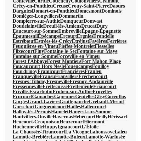
Conteville
Corbie
Cottenchy
Coulonvillers
Cramont
Crécy-en-Ponthieu
Creuse
Crouy-Saint-Pierre
Daours
Dargnies
Domart-en-Ponthieu
Domesmont
Dominois
Domléger-Longvillers
Dommartin
Dompierre-sur-Authie
Domqueur
Domvast
Doudelainville
Dreuil-lès-Amiens
Drucat
Dury
Eaucourt-sur-Somme
Embreville
Épagne-Épagnette
Épaumesnil
Épécamps
Ercourt
Ergnies
Érondelle
Estrébœuf
Estrées-lès-Crécy
Étréjust
Favières
Ferrières
Feuquières-en-Vimeu
Fieffes-Montrelet
Flesselles
Flixecourt
Fluy
Fontaine-le-Sec
Fontaine-sur-Maye
Fontaine-sur-Somme
Forceville-en-Vimeu
Forest-l'Abbaye
Forest-Montiers
Fort-Mahon-Plage
Foucaucourt-Hors-Nesle
Fouencamps
Fouilloy
Fourdrinoy
Framicourt
Francières
Franleu
Franqueville
Fransu
Franvillers
Fréchencourt
Fresnes-Tilloloy
Fresneville
Fresnoy-Andainville
Fressenneville
Frettecuisse
Frettemeule
Friaucourt
Friville-Escarbotin
Frohen-sur-Authie
Froyelles
Frucourt
Gamaches
Gapennes
Gentelles
Glisy
Gorenflos
Gorges
Grand-Laviers
Grattepanche
Grébault-Mesnil
Gueschart
Guignemicourt
Hailles
Hallencourt
Halloy-lès-Pernois
Hamelet
Hangest-sur-Somme
Hautvillers-Ouville
Havernas
Hébécourt
Heilly
Hérissart
Heucourt-Croquoison
Heuzecourt
Hiermont
Huchenneville
Huppy
Ignaucourt
L'Étoile
La Chaussée-Tirancourt
La Vicogne
Lahoussoye
Laleu
Lamotte-Brebière
Lamotte-Buleux
Lamotte-Warfusée