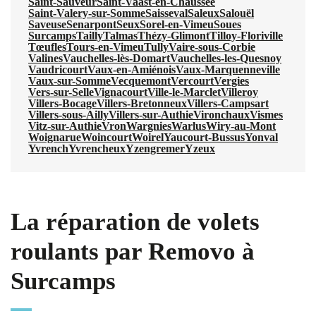
Saint-Sauveur
Saint-Vaast-en-Chaussée
Saint-Valery-sur-Somme
Saisseval
Saleux
Salouël
Saveuse
Senarpont
Seux
Sorel-en-Vimeu
Soues
Surcamps
Tailly
Talmas
Thézy-Glimont
Tilloy-Floriville
Tœufles
Tours-en-Vimeu
Tully
Vaire-sous-Corbie
Valines
Vauchelles-lès-Domart
Vauchelles-les-Quesnoy
Vaudricourt
Vaux-en-Amiénois
Vaux-Marquenneville
Vaux-sur-Somme
Vecquemont
Vercourt
Vergies
Vers-sur-Selle
Vignacourt
Ville-le-Marclet
Villeroy
Villers-Bocage
Villers-Bretonneux
Villers-Campsart
Villers-sous-Ailly
Villers-sur-Authie
Vironchaux
Vismes
Vitz-sur-Authie
Vron
Wargnies
Warlus
Wiry-au-Mont
Woignarue
Woincourt
Woirel
Yaucourt-Bussus
Yonval
Yvrench
Yvrencheux
Yzengremer
Yzeux
La réparation de volets
roulants par Removo à
Surcamps