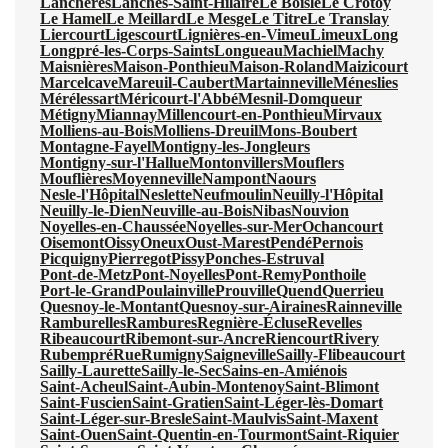
Lanchères
Lanches-Saint-Hilaire
Le Boisle
Le Crotoy
Le Hamel
Le Meillard
Le Mesge
Le Titre
Le Translay
Liercourt
Ligescourt
Lignières-en-Vimeu
Limeux
Long
Longpré-les-Corps-Saints
Longueau
Machiel
Machy
Maisnières
Maison-Ponthieu
Maison-Roland
Maizicourt
Marcelcave
Mareuil-Caubert
Martainneville
Méneslies
Mérélessart
Méricourt-l'Abbé
Mesnil-Domqueur
Métigny
Miannay
Millencourt-en-Ponthieu
Mirvaux
Molliens-au-Bois
Molliens-Dreuil
Mons-Boubert
Montagne-Fayel
Montigny-les-Jongleurs
Montigny-sur-l'Hallue
Montonvillers
Mouflers
Mouflières
Moyenneville
Nampont
Naours
Nesle-l'Hôpital
Neslette
Neufmoulin
Neuilly-l'Hôpital
Neuilly-le-Dien
Neuville-au-Bois
Nibas
Nouvion
Noyelles-en-Chaussée
Noyelles-sur-Mer
Ochancourt
Oisemont
Oissy
Oneux
Oust-Marest
Pendé
Pernois
Picquigny
Pierregot
Pissy
Ponches-Estruval
Pont-de-Metz
Pont-Noyelles
Pont-Remy
Ponthoile
Port-le-Grand
Poulainville
Prouville
Quend
Querrieu
Quesnoy-le-Montant
Quesnoy-sur-Airaines
Rainneville
Ramburelles
Rambures
Regnière-Écluse
Revelles
Ribeaucourt
Ribemont-sur-Ancre
Riencourt
Rivery
Rubempré
Rue
Rumigny
Saigneville
Sailly-Flibeaucourt
Sailly-Laurette
Sailly-le-Sec
Sains-en-Amiénois
Saint-Acheul
Saint-Aubin-Montenoy
Saint-Blimont
Saint-Fuscien
Saint-Gratien
Saint-Léger-lès-Domart
Saint-Léger-sur-Bresle
Saint-Maulvis
Saint-Maxent
Saint-Ouen
Saint-Quentin-en-Tourmont
Saint-Riquier