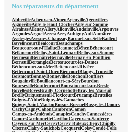
Nos réparateurs du département
Abbeville
Acheux-en-Vimeu
Agenville
Agenvillers
Aigneville
Ailly-le-Haut-Clocher
Ailly-sur-Somme
Airaines
Allenay
Allery
Allonville
Andainville
Argœuves
Argoules
Arguel
Arrest
Arry
Aubigny
Ault
Aumâtre
Avelesges
Avesnes-Chaussoy
Bacouel-sur-Selle
Bailleul
Bavelincourt
Béalcourt
Beauchamps
Beaucourt-sur-l'Hallue
Beaumetz
Béhen
Béhencourt
Bellancourt
Belloy-Saint-Léonard
Belloy-sur-Somme
Bermesnil
Bernâtre
Bernaville
Bernay-en-Ponthieu
Berneuil
Bertangles
Berteaucourt-les-Dames
Béthencourt-sur-Mer
Bettencourt-Rivière
Bettencourt-Saint-Ouen
Biencourt
Blangy-Tronville
Boismont
Bonnay
Bonneville
Bouchon
Boufflers
Bougainville
Bouillancourt-en-Séry
Bourdon
Bourseville
Bouttencourt
Bouvaincourt-sur-Bresle
Bovelles
Boves
Brailly-Cornehotte
Bray-lès-Mareuil
Breilly
Briquemesnil-Floxicourt
Brucamps
Brutelles
Buigny-l'Abbé
Buigny-lès-Gamaches
Buigny-Saint-Maclou
Bussus-Bussuel
Bussy-lès-Daours
Cachy
Cagny
Cahon
Cambron
Camon
Camps-en-Amiénois
Canaples
Canchy
Cannessières
Caours
Cardonnette
Cavillon
Cayeux-en-Santerre
Cayeux-sur-Mer
Cerisy
Cerisy-Buleux
Chépy
Chipilly
Citerne
Clairy-Saulchoix
Cocquerel
Coisy
Condé-Folie