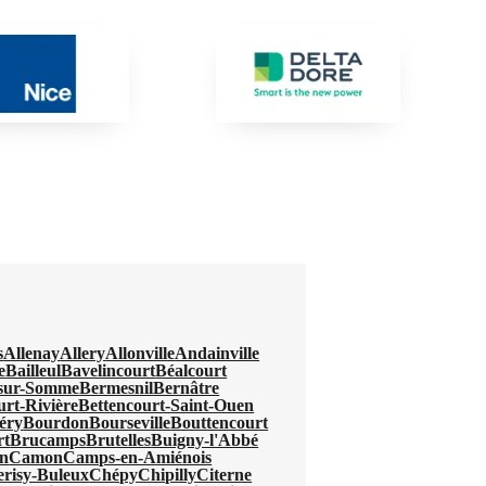
s
Allenay
Allery
Allonville
Andainville
e
Bailleul
Bavelincourt
Béalcourt
-sur-Somme
Bermesnil
Bernâtre
urt-Rivière
Bettencourt-Saint-Ouen
éry
Bourdon
Bourseville
Bouttencourt
rt
Brucamps
Brutelles
Buigny-l'Abbé
n
Camon
Camps-en-Amiénois
erisy-Buleux
Chépy
Chipilly
Citerne