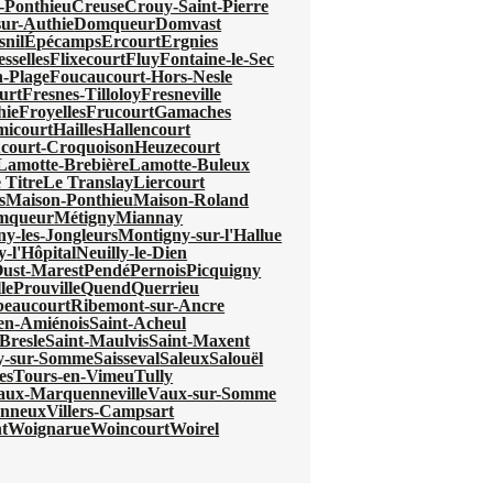
-Ponthieu
Creuse
Crouy-Saint-Pierre
ur-Authie
Domqueur
Domvast
nil
Épécamps
Ercourt
Ergnies
esselles
Flixecourt
Fluy
Fontaine-le-Sec
-Plage
Foucaucourt-Hors-Nesle
urt
Fresnes-Tilloloy
Fresneville
hie
Froyelles
Frucourt
Gamaches
micourt
Hailles
Hallencourt
court-Croquoison
Heuzecourt
Lamotte-Brebière
Lamotte-Buleux
 Titre
Le Translay
Liercourt
s
Maison-Ponthieu
Maison-Roland
mqueur
Métigny
Miannay
y-les-Jongleurs
Montigny-sur-l'Hallue
y-l'Hôpital
Neuilly-le-Dien
ust-Marest
Pendé
Pernois
Picquigny
le
Prouville
Quend
Querrieu
beaucourt
Ribemont-sur-Ancre
-en-Amiénois
Saint-Acheul
Bresle
Saint-Maulvis
Saint-Maxent
ry-sur-Somme
Saisseval
Saleux
Salouël
es
Tours-en-Vimeu
Tully
aux-Marquenneville
Vaux-sur-Somme
onneux
Villers-Campsart
t
Woignarue
Woincourt
Woirel