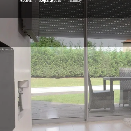
Accueil
›
Réparateurs
›
Miannay
-