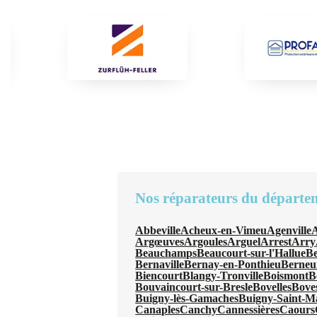
Nos réparateurs du départe
Abbeville
Acheux-en-Vimeu
Agenville
A
Argœuves
Argoules
Arguel
Arrest
Arry
Beauchamps
Beaucourt-sur-l'Hallue
B
Bernaville
Bernay-en-Ponthieu
Berneui
Biencourt
Blangy-Tronville
Boismont
B
Bouvaincourt-sur-Bresle
Bovelles
Bove
Buigny-lès-Gamaches
Buigny-Saint-M
Canaples
Canchy
Cannessières
Caours