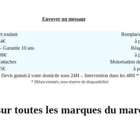
Envoyer un message
t roulant
Remplace
44€
à 
 Garantie 10 ans
Réag
286€
à 
attaches
Motorisation d
95€
à p
Devis gratuit à votre domicile sous 24H – Intervention dans les 48H *
* Délais estimés, sous réserve de disponibilité
sur toutes les marques du mar