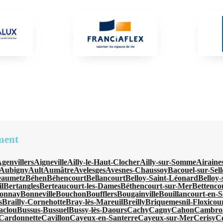
ment
genvillers
Aigneville
Ailly-le-Haut-Clocher
Ailly-sur-Somme
Airaine
Aubigny
Ault
Aumâtre
Avelesges
Avesnes-Chaussoy
Bacouel-sur-Sell
eaumetz
Béhen
Béhencourt
Bellancourt
Belloy-Saint-Léonard
Belloy
l
Bertangles
Berteaucourt-les-Dames
Béthencourt-sur-Mer
Bettenco
onnay
Bonneville
Bouchon
Boufflers
Bougainville
Bouillancourt-en-S
s
Brailly-Cornehotte
Bray-lès-Mareuil
Breilly
Briquemesnil-Floxicou
aclou
Bussus-Bussuel
Bussy-lès-Daours
Cachy
Cagny
Cahon
Cambro
Cardonnette
Cavillon
Cayeux-en-Santerre
Cayeux-sur-Mer
Cerisy
C