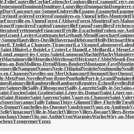
é-Folie
Conteville
Corbie
Cottenchy
Coulonvillers
Cramont
Crécy-en
Domesmont
Dominois
Domléger-Longvillers
Dommartin
Dompierre-s
at
Dury
Eaucourt-sur-Somme
Embreville
Épagne-Épagnette
Épaumes
Étréjust
Favières
Ferrières
Feuquières-en-Vimeu
Fieffes-Montrelet
Fl
me
Forceville-en-Vimeu
Forest-l'Abbaye
Forest-Montiers
Fort-Mahon
icourt
Francières
Franleu
Franqueville
Fransu
Franvillers
Fréchenco
ttecuisse
Frettemeule
Friaucourt
Friville-Escarbotin
Frohen-sur-Aut
ges
Grand-Laviers
Grattepanche
Grébault-Mesnil
Gueschart
Guigne
ur-Somme
Hautvillers-Ouville
Havernas
Hébécourt
Heilly
Hérissart
Heu
ourt
L'Étoile
La Chaussée-Tirancourt
La Vicogne
Lahoussoye
Laleu
Saint-Hilaire
Le Boisle
Le Crotoy
Le Hamel
Le Meillard
Le Mesge
Le
x
Long
Longpré-les-Corps-Saints
Longueau
Machiel
Machy
Maisnière
rt
Martainneville
Méneslies
Mérélessart
Méricourt-l'Abbé
Mesnil-Do
iens-au-Bois
Molliens-Dreuil
Mons-Boubert
Montagne-Fayel
Montign
enneville
Nampont
Naours
Nesle-l'Hôpital
Neslette
Neufmoulin
Neuill
es-en-Chaussée
Noyelles-sur-Mer
Ochancourt
Oisemont
Oissy
Oneux
O
de-Metz
Pont-Noyelles
Pont-Remy
Ponthoile
Port-le-Grand
Poulainvil
ines
Rainneville
Ramburelles
Rambures
Regnière-Écluse
Revelles
Ri
gny
Saigneville
Sailly-Flibeaucourt
Sailly-Laurette
Sailly-le-Sec
Sains
Saint-Fuscien
Saint-Gratien
Saint-Léger-lès-Domart
Saint-Léger-sur-
nt
Saint-Riquier
Saint-Sauveur
Saint-Vaast-en-Chaussée
Saint-Vale
u
Soues
Surcamps
Tailly
Talmas
Thézy-Glimont
Tilloy-Floriville
Tœufl
lès-Domart
Vauchelles-les-Quesnoy
Vaudricourt
Vaux-en-Amiénois
V
Selle
Vignacourt
Ville-le-Marclet
Villeroy
Villers-Bocage
Villers-Bret
ronchaux
Vismes
Vitz-sur-Authie
Vron
Wargnies
Warlus
Wiry-au-Mon
ncheux
Yzengremer
Yzeux