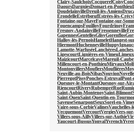
Clairy-Saulchoix
Cocquerel
Coisy
Cond
Daours
Dargnies
Domart-en-Ponthieu
Doudelainville
Dreuil-lès-Amiens
Druc
Érondelle
Estrébœuf
Estrées-lès-Crécy
Fontaine-sur-Maye
Fontaine-sur-Som
Fouencamps
Fouilloy
Fourdrinoy
Fram
Fresnoy-Andainville
Fressenneville
Fre
Gapennes
Gentelles
Glisy
Gorenflos
Gor
Halloy-lès-Pernois
Hamelet
Hangest-s
Hiermont
Huchenneville
Huppy
Ignauc
Lamotte-Warfusée
Lanchères
Lanches-
Ligescourt
Lignières-en-Vimeu
Limeu
Maizicourt
Marcelcave
Mareuil-Caube
Millencourt-en-Ponthieu
Mirvaux
Moll
Montonvillers
Mouflers
Mouflières
Moy
Neuville-au-Bois
Nibas
Nouvion
Noyell
Pierregot
Pissy
Ponches-Estruval
Pont-
Quesnoy-le-Montant
Quesnoy-sur-Aira
Riencourt
Rivery
Rubempré
Rue
Rumi
Saint-Aubin-Montenoy
Saint-Blimont
Saint-Ouen
Saint-Quentin-en-Tourmo
Saveuse
Senarpont
Seux
Sorel-en-Vime
Vaire-sous-Corbie
Valines
Vauchelles-
Vecquemont
Vercourt
Vergies
Vers-sur-
Villers-sous-Ailly
Villers-sur-Authie
Vi
Yaucourt-Bussus
Yonval
Yvrench
Yvre