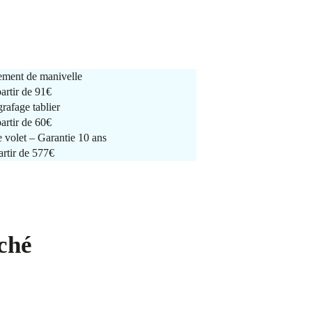
ment de manivelle
partir de
91€
rafage tablier
partir de
60€
e volet – Garantie 10 ans
artir de 577€
ché