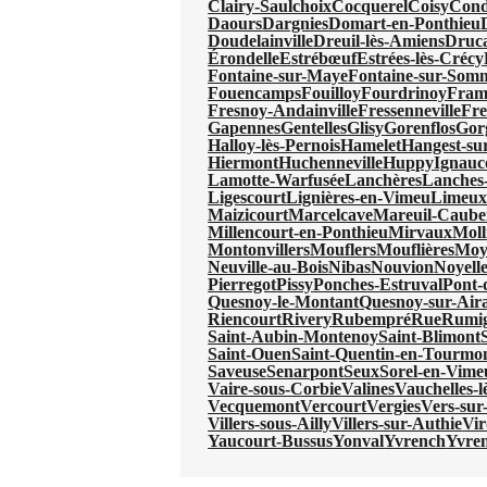
Clairy-Saulchoix
Cocquerel
Coisy
Cond
Daours
Dargnies
Domart-en-Ponthieu
Doudelainville
Dreuil-lès-Amiens
Druc
Érondelle
Estrébœuf
Estrées-lès-Crécy
Fontaine-sur-Maye
Fontaine-sur-Som
Fouencamps
Fouilloy
Fourdrinoy
Fram
Fresnoy-Andainville
Fressenneville
Fre
Gapennes
Gentelles
Glisy
Gorenflos
Gor
Halloy-lès-Pernois
Hamelet
Hangest-s
Hiermont
Huchenneville
Huppy
Ignauc
Lamotte-Warfusée
Lanchères
Lanches-
Ligescourt
Lignières-en-Vimeu
Limeu
Maizicourt
Marcelcave
Mareuil-Caube
Millencourt-en-Ponthieu
Mirvaux
Moll
Montonvillers
Mouflers
Mouflières
Moy
Neuville-au-Bois
Nibas
Nouvion
Noyell
Pierregot
Pissy
Ponches-Estruval
Pont-
Quesnoy-le-Montant
Quesnoy-sur-Aira
Riencourt
Rivery
Rubempré
Rue
Rumi
Saint-Aubin-Montenoy
Saint-Blimont
Saint-Ouen
Saint-Quentin-en-Tourmo
Saveuse
Senarpont
Seux
Sorel-en-Vime
Vaire-sous-Corbie
Valines
Vauchelles-
Vecquemont
Vercourt
Vergies
Vers-sur-
Villers-sous-Ailly
Villers-sur-Authie
Vi
Yaucourt-Bussus
Yonval
Yvrench
Yvre