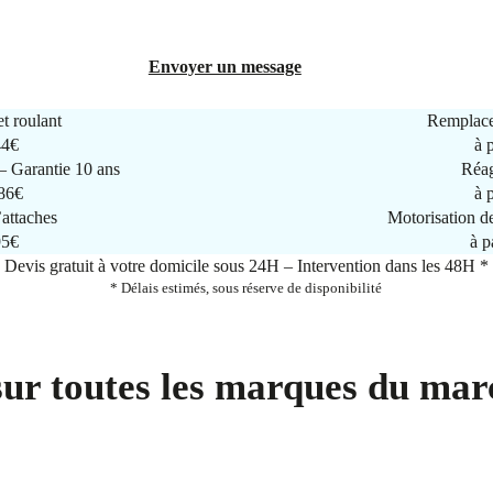
Envoyer un message
t roulant
Remplace
44€
à 
 Garantie 10 ans
Réag
286€
à 
attaches
Motorisation d
95€
à p
Devis gratuit à votre domicile sous 24H – Intervention dans les 48H *
* Délais estimés, sous réserve de disponibilité
sur toutes les marques du mar