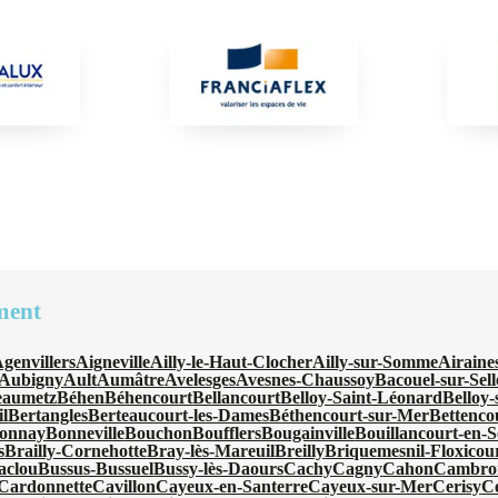
ment
genvillers
Aigneville
Ailly-le-Haut-Clocher
Ailly-sur-Somme
Airaine
Aubigny
Ault
Aumâtre
Avelesges
Avesnes-Chaussoy
Bacouel-sur-Sell
eaumetz
Béhen
Béhencourt
Bellancourt
Belloy-Saint-Léonard
Belloy
l
Bertangles
Berteaucourt-les-Dames
Béthencourt-sur-Mer
Bettenco
onnay
Bonneville
Bouchon
Boufflers
Bougainville
Bouillancourt-en-S
s
Brailly-Cornehotte
Bray-lès-Mareuil
Breilly
Briquemesnil-Floxicou
aclou
Bussus-Bussuel
Bussy-lès-Daours
Cachy
Cagny
Cahon
Cambro
Cardonnette
Cavillon
Cayeux-en-Santerre
Cayeux-sur-Mer
Cerisy
C