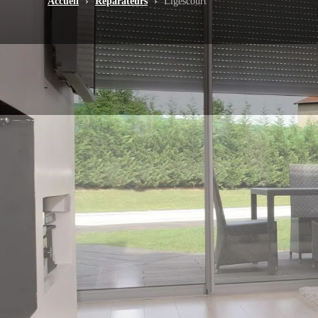
Accueil
›
Réparateurs
›
Ligescourt
-