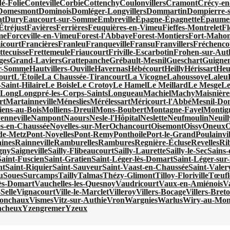
é-Folie
Conteville
Corbie
Cottenchy
Coulonvillers
Cramont
Crécy-en
Domesmont
Dominois
Domléger-Longvillers
Dommartin
Dompierre-s
at
Dury
Eaucourt-sur-Somme
Embreville
Épagne-Épagnette
Épaumes
Étréjust
Favières
Ferrières
Feuquières-en-Vimeu
Fieffes-Montrelet
Fl
me
Forceville-en-Vimeu
Forest-l'Abbaye
Forest-Montiers
Fort-Mahon
icourt
Francières
Franleu
Franqueville
Fransu
Franvillers
Fréchenco
ttecuisse
Frettemeule
Friaucourt
Friville-Escarbotin
Frohen-sur-Aut
ges
Grand-Laviers
Grattepanche
Grébault-Mesnil
Gueschart
Guigne
ur-Somme
Hautvillers-Ouville
Havernas
Hébécourt
Heilly
Hérissart
Heu
ourt
L'Étoile
La Chaussée-Tirancourt
La Vicogne
Lahoussoye
Laleu
Saint-Hilaire
Le Boisle
Le Crotoy
Le Hamel
Le Meillard
Le Mesge
Le
x
Long
Longpré-les-Corps-Saints
Longueau
Machiel
Machy
Maisnière
rt
Martainneville
Méneslies
Mérélessart
Méricourt-l'Abbé
Mesnil-Do
iens-au-Bois
Molliens-Dreuil
Mons-Boubert
Montagne-Fayel
Montign
enneville
Nampont
Naours
Nesle-l'Hôpital
Neslette
Neufmoulin
Neuill
es-en-Chaussée
Noyelles-sur-Mer
Ochancourt
Oisemont
Oissy
Oneux
O
de-Metz
Pont-Noyelles
Pont-Remy
Ponthoile
Port-le-Grand
Poulainvil
ines
Rainneville
Ramburelles
Rambures
Regnière-Écluse
Revelles
Ri
gny
Saigneville
Sailly-Flibeaucourt
Sailly-Laurette
Sailly-le-Sec
Sains
Saint-Fuscien
Saint-Gratien
Saint-Léger-lès-Domart
Saint-Léger-sur-
nt
Saint-Riquier
Saint-Sauveur
Saint-Vaast-en-Chaussée
Saint-Vale
u
Soues
Surcamps
Tailly
Talmas
Thézy-Glimont
Tilloy-Floriville
Tœufl
lès-Domart
Vauchelles-les-Quesnoy
Vaudricourt
Vaux-en-Amiénois
V
Selle
Vignacourt
Ville-le-Marclet
Villeroy
Villers-Bocage
Villers-Bret
ronchaux
Vismes
Vitz-sur-Authie
Vron
Wargnies
Warlus
Wiry-au-Mon
ncheux
Yzengremer
Yzeux