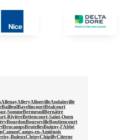
s
Allenay
Allery
Allonville
Andainville
e
Bailleul
Bavelincourt
Béalcourt
-sur-Somme
Bermesnil
Bernâtre
urt-Rivière
Bettencourt-Saint-Ouen
éry
Bourdon
Bourseville
Bouttencourt
rt
Brucamps
Brutelles
Buigny-l'Abbé
n
Camon
Camps-en-Amiénois
erisy-Buleux
Chépy
Chipilly
Citerne