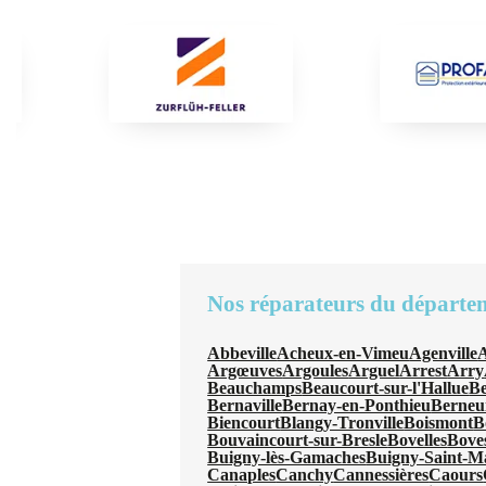
Nos réparateurs du départe
Abbeville
Acheux-en-Vimeu
Agenville
A
Argœuves
Argoules
Arguel
Arrest
Arry
Beauchamps
Beaucourt-sur-l'Hallue
B
Bernaville
Bernay-en-Ponthieu
Berneui
Biencourt
Blangy-Tronville
Boismont
B
Bouvaincourt-sur-Bresle
Bovelles
Bove
Buigny-lès-Gamaches
Buigny-Saint-M
Canaples
Canchy
Cannessières
Caours