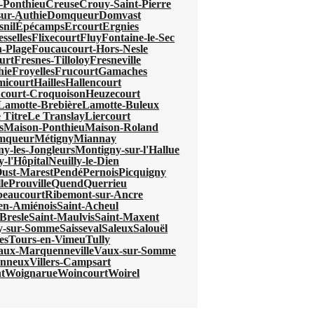
-Ponthieu
Creuse
Crouy-Saint-Pierre
ur-Authie
Domqueur
Domvast
nil
Épécamps
Ercourt
Ergnies
esselles
Flixecourt
Fluy
Fontaine-le-Sec
-Plage
Foucaucourt-Hors-Nesle
urt
Fresnes-Tilloloy
Fresneville
hie
Froyelles
Frucourt
Gamaches
micourt
Hailles
Hallencourt
court-Croquoison
Heuzecourt
Lamotte-Brebière
Lamotte-Buleux
 Titre
Le Translay
Liercourt
s
Maison-Ponthieu
Maison-Roland
mqueur
Métigny
Miannay
y-les-Jongleurs
Montigny-sur-l'Hallue
y-l'Hôpital
Neuilly-le-Dien
ust-Marest
Pendé
Pernois
Picquigny
le
Prouville
Quend
Querrieu
beaucourt
Ribemont-sur-Ancre
-en-Amiénois
Saint-Acheul
Bresle
Saint-Maulvis
Saint-Maxent
ry-sur-Somme
Saisseval
Saleux
Salouël
es
Tours-en-Vimeu
Tully
aux-Marquenneville
Vaux-sur-Somme
onneux
Villers-Campsart
t
Woignarue
Woincourt
Woirel