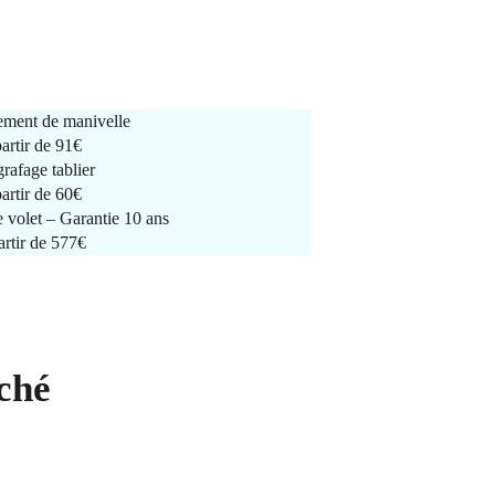
ment de manivelle
partir de
91€
rafage tablier
partir de
60€
e volet – Garantie 10 ans
artir de 577€
ché