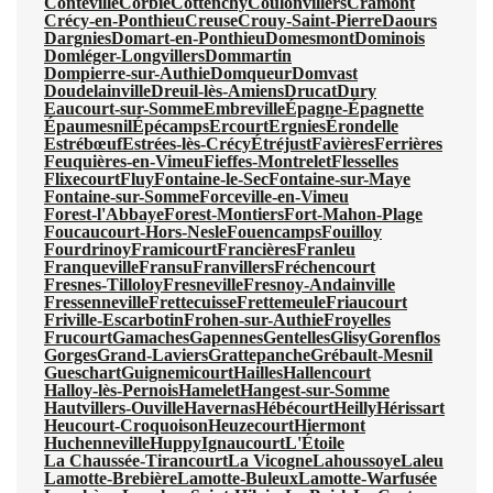
Conteville
Corbie
Cottenchy
Coulonvillers
Cramont
Crécy-en-Ponthieu
Creuse
Crouy-Saint-Pierre
Daours
Dargnies
Domart-en-Ponthieu
Domesmont
Dominois
Domléger-Longvillers
Dommartin
Dompierre-sur-Authie
Domqueur
Domvast
Doudelainville
Dreuil-lès-Amiens
Drucat
Dury
Eaucourt-sur-Somme
Embreville
Épagne-Épagnette
Épaumesnil
Épécamps
Ercourt
Ergnies
Érondelle
Estrébœuf
Estrées-lès-Crécy
Étréjust
Favières
Ferrières
Feuquières-en-Vimeu
Fieffes-Montrelet
Flesselles
Flixecourt
Fluy
Fontaine-le-Sec
Fontaine-sur-Maye
Fontaine-sur-Somme
Forceville-en-Vimeu
Forest-l'Abbaye
Forest-Montiers
Fort-Mahon-Plage
Foucaucourt-Hors-Nesle
Fouencamps
Fouilloy
Fourdrinoy
Framicourt
Francières
Franleu
Franqueville
Fransu
Franvillers
Fréchencourt
Fresnes-Tilloloy
Fresneville
Fresnoy-Andainville
Fressenneville
Frettecuisse
Frettemeule
Friaucourt
Friville-Escarbotin
Frohen-sur-Authie
Froyelles
Frucourt
Gamaches
Gapennes
Gentelles
Glisy
Gorenflos
Gorges
Grand-Laviers
Grattepanche
Grébault-Mesnil
Gueschart
Guignemicourt
Hailles
Hallencourt
Halloy-lès-Pernois
Hamelet
Hangest-sur-Somme
Hautvillers-Ouville
Havernas
Hébécourt
Heilly
Hérissart
Heucourt-Croquoison
Heuzecourt
Hiermont
Huchenneville
Huppy
Ignaucourt
L'Étoile
La Chaussée-Tirancourt
La Vicogne
Lahoussoye
Laleu
Lamotte-Brebière
Lamotte-Buleux
Lamotte-Warfusée