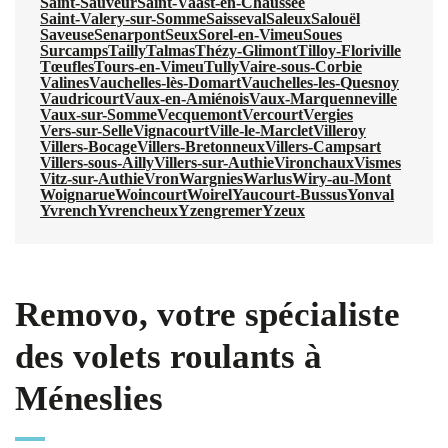
Saint-Sauveur
Saint-Vaast-en-Chaussée
Saint-Valery-sur-Somme
Saisseval
Saleux
Salouël
Saveuse
Senarpont
Seux
Sorel-en-Vimeu
Soues
Surcamps
Tailly
Talmas
Thézy-Glimont
Tilloy-Floriville
Tœufles
Tours-en-Vimeu
Tully
Vaire-sous-Corbie
Valines
Vauchelles-lès-Domart
Vauchelles-les-Quesnoy
Vaudricourt
Vaux-en-Amiénois
Vaux-Marquenneville
Vaux-sur-Somme
Vecquemont
Vercourt
Vergies
Vers-sur-Selle
Vignacourt
Ville-le-Marclet
Villeroy
Villers-Bocage
Villers-Bretonneux
Villers-Campsart
Villers-sous-Ailly
Villers-sur-Authie
Vironchaux
Vismes
Vitz-sur-Authie
Vron
Wargnies
Warlus
Wiry-au-Mont
Woignarue
Woincourt
Woirel
Yaucourt-Bussus
Yonval
Yvrench
Yvrencheux
Yzengremer
Yzeux
Removo, votre spécialiste
des volets roulants à
Méneslies