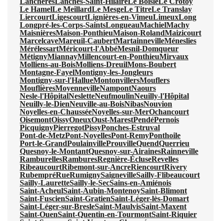
Lanchères
Lanches-Saint-Hilaire
Le Boisle
Le Crotoy
Le Hamel
Le Meillard
Le Mesge
Le Titre
Le Translay
Liercourt
Ligescourt
Lignières-en-Vimeu
Limeux
Long
Longpré-les-Corps-Saints
Longueau
Machiel
Machy
Maisnières
Maison-Ponthieu
Maison-Roland
Maizicourt
Marcelcave
Mareuil-Caubert
Martainneville
Méneslies
Mérélessart
Méricourt-l'Abbé
Mesnil-Domqueur
Métigny
Miannay
Millencourt-en-Ponthieu
Mirvaux
Molliens-au-Bois
Molliens-Dreuil
Mons-Boubert
Montagne-Fayel
Montigny-les-Jongleurs
Montigny-sur-l'Hallue
Montonvillers
Mouflers
Mouflières
Moyenneville
Nampont
Naours
Nesle-l'Hôpital
Neslette
Neufmoulin
Neuilly-l'Hôpital
Neuilly-le-Dien
Neuville-au-Bois
Nibas
Nouvion
Noyelles-en-Chaussée
Noyelles-sur-Mer
Ochancourt
Oisemont
Oissy
Oneux
Oust-Marest
Pendé
Pernois
Picquigny
Pierregot
Pissy
Ponches-Estruval
Pont-de-Metz
Pont-Noyelles
Pont-Remy
Ponthoile
Port-le-Grand
Poulainville
Prouville
Quend
Querrieu
Quesnoy-le-Montant
Quesnoy-sur-Airaines
Rainneville
Ramburelles
Rambures
Regnière-Écluse
Revelles
Ribeaucourt
Ribemont-sur-Ancre
Riencourt
Rivery
Rubempré
Rue
Rumigny
Saigneville
Sailly-Flibeaucourt
Sailly-Laurette
Sailly-le-Sec
Sains-en-Amiénois
Saint-Acheul
Saint-Aubin-Montenoy
Saint-Blimont
Saint-Fuscien
Saint-Gratien
Saint-Léger-lès-Domart
Saint-Léger-sur-Bresle
Saint-Maulvis
Saint-Maxent
Saint-Ouen
Saint-Quentin-en-Tourmont
Saint-Riquier