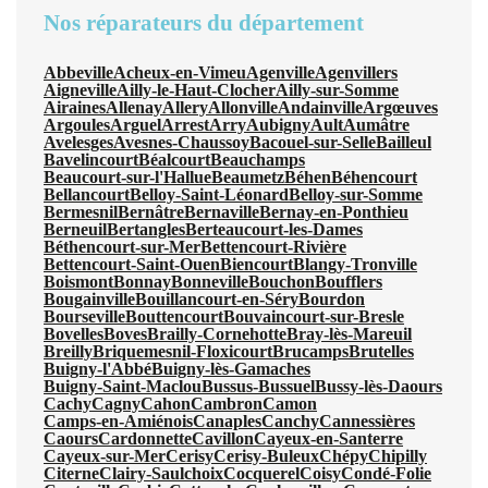
Nos réparateurs du département
Abbeville
Acheux-en-Vimeu
Agenville
Agenvillers
Aigneville
Ailly-le-Haut-Clocher
Ailly-sur-Somme
Airaines
Allenay
Allery
Allonville
Andainville
Argœuves
Argoules
Arguel
Arrest
Arry
Aubigny
Ault
Aumâtre
Avelesges
Avesnes-Chaussoy
Bacouel-sur-Selle
Bailleul
Bavelincourt
Béalcourt
Beauchamps
Beaucourt-sur-l'Hallue
Beaumetz
Béhen
Béhencourt
Bellancourt
Belloy-Saint-Léonard
Belloy-sur-Somme
Bermesnil
Bernâtre
Bernaville
Bernay-en-Ponthieu
Berneuil
Bertangles
Berteaucourt-les-Dames
Béthencourt-sur-Mer
Bettencourt-Rivière
Bettencourt-Saint-Ouen
Biencourt
Blangy-Tronville
Boismont
Bonnay
Bonneville
Bouchon
Boufflers
Bougainville
Bouillancourt-en-Séry
Bourdon
Bourseville
Bouttencourt
Bouvaincourt-sur-Bresle
Bovelles
Boves
Brailly-Cornehotte
Bray-lès-Mareuil
Breilly
Briquemesnil-Floxicourt
Brucamps
Brutelles
Buigny-l'Abbé
Buigny-lès-Gamaches
Buigny-Saint-Maclou
Bussus-Bussuel
Bussy-lès-Daours
Cachy
Cagny
Cahon
Cambron
Camon
Camps-en-Amiénois
Canaples
Canchy
Cannessières
Caours
Cardonnette
Cavillon
Cayeux-en-Santerre
Cayeux-sur-Mer
Cerisy
Cerisy-Buleux
Chépy
Chipilly
Citerne
Clairy-Saulchoix
Cocquerel
Coisy
Condé-Folie