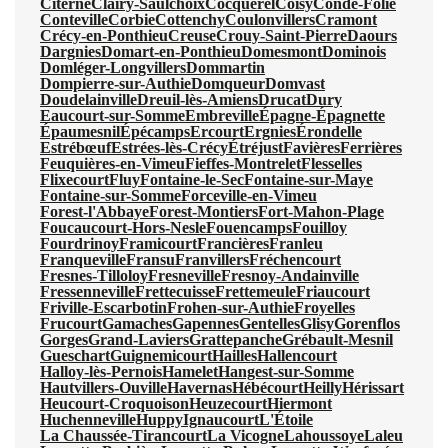
Citerne
Clairy-Saulchoix
Cocquerel
Coisy
Condé-Folie
Conteville
Corbie
Cottenchy
Coulonvillers
Cramont
Crécy-en-Ponthieu
Creuse
Crouy-Saint-Pierre
Daours
Dargnies
Domart-en-Ponthieu
Domesmont
Dominois
Domléger-Longvillers
Dommartin
Dompierre-sur-Authie
Domqueur
Domvast
Doudelainville
Dreuil-lès-Amiens
Drucat
Dury
Eaucourt-sur-Somme
Embreville
Épagne-Épagnette
Épaumesnil
Épécamps
Ercourt
Ergnies
Érondelle
Estrébœuf
Estrées-lès-Crécy
Étréjust
Favières
Ferrières
Feuquières-en-Vimeu
Fieffes-Montrelet
Flesselles
Flixecourt
Fluy
Fontaine-le-Sec
Fontaine-sur-Maye
Fontaine-sur-Somme
Forceville-en-Vimeu
Forest-l'Abbaye
Forest-Montiers
Fort-Mahon-Plage
Foucaucourt-Hors-Nesle
Fouencamps
Fouilloy
Fourdrinoy
Framicourt
Francières
Franleu
Franqueville
Fransu
Franvillers
Fréchencourt
Fresnes-Tilloloy
Fresneville
Fresnoy-Andainville
Fressenneville
Frettecuisse
Frettemeule
Friaucourt
Friville-Escarbotin
Frohen-sur-Authie
Froyelles
Frucourt
Gamaches
Gapennes
Gentelles
Glisy
Gorenflos
Gorges
Grand-Laviers
Grattepanche
Grébault-Mesnil
Gueschart
Guignemicourt
Hailles
Hallencourt
Halloy-lès-Pernois
Hamelet
Hangest-sur-Somme
Hautvillers-Ouville
Havernas
Hébécourt
Heilly
Hérissart
Heucourt-Croquoison
Heuzecourt
Hiermont
Huchenneville
Huppy
Ignaucourt
L'Étoile
La Chaussée-Tirancourt
La Vicogne
Lahoussoye
Laleu