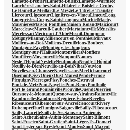
Lamotte-Brebière
Lamotte-Buleux
Lamotte-Warfusée
Lanchères
Lanches-Saint-Hilaire
Le Boisle
Le Crotoy
Le Hamel
Le Meillard
Le Mesge
Le Titre
Le Translay
Liercourt
Ligescourt
Lignières-en-Vimeu
Limeux
Long
Longpré-les-Corps-Saints
Longueau
Machiel
Machy
Maisnières
Maison-Ponthieu
Maison-Roland
Maizicourt
Marcelcave
Mareuil-Caubert
Martainneville
Méneslies
Mérélessart
Méricourt-l'Abbé
Mesnil-Domqueur
Métigny
Miannay
Millencourt-en-Ponthieu
Mirvaux
Molliens-au-Bois
Molliens-Dreuil
Mons-Boubert
Montagne-Fayel
Montigny-les-Jongleurs
Montigny-sur-l'Hallue
Montonvillers
Mouflers
Mouflières
Moyenneville
Nampont
Naours
Nesle-l'Hôpital
Neslette
Neufmoulin
Neuilly-l'Hôpital
Neuilly-le-Dien
Neuville-au-Bois
Nibas
Nouvion
Noyelles-en-Chaussée
Noyelles-sur-Mer
Ochancourt
Oisemont
Oissy
Oneux
Oust-Marest
Pendé
Pernois
Picquigny
Pierregot
Pissy
Ponches-Estruval
Pont-de-Metz
Pont-Noyelles
Pont-Remy
Ponthoile
Port-le-Grand
Poulainville
Prouville
Quend
Querrieu
Quesnoy-le-Montant
Quesnoy-sur-Airaines
Rainneville
Ramburelles
Rambures
Regnière-Écluse
Revelles
Ribeaucourt
Ribemont-sur-Ancre
Riencourt
Rivery
Rubempré
Rue
Rumigny
Saigneville
Sailly-Flibeaucourt
Sailly-Laurette
Sailly-le-Sec
Sains-en-Amiénois
Saint-Acheul
Saint-Aubin-Montenoy
Saint-Blimont
Saint-Fuscien
Saint-Gratien
Saint-Léger-lès-Domart
Saint-Léger-sur-Bresle
Saint-Maulvis
Saint-Maxent