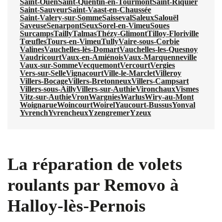
Saint-Ouen
Saint-Quentin-en-Tourmont
Saint-Riquier
Saint-Sauveur
Saint-Vaast-en-Chaussée
Saint-Valery-sur-Somme
Saisseval
Saleux
Salouël
Saveuse
Senarpont
Seux
Sorel-en-Vimeu
Soues
Surcamps
Tailly
Talmas
Thézy-Glimont
Tilloy-Floriville
Tœufles
Tours-en-Vimeu
Tully
Vaire-sous-Corbie
Valines
Vauchelles-lès-Domart
Vauchelles-les-Quesnoy
Vaudricourt
Vaux-en-Amiénois
Vaux-Marquenneville
Vaux-sur-Somme
Vecquemont
Vercourt
Vergies
Vers-sur-Selle
Vignacourt
Ville-le-Marclet
Villeroy
Villers-Bocage
Villers-Bretonneux
Villers-Campsart
Villers-sous-Ailly
Villers-sur-Authie
Vironchaux
Vismes
Vitz-sur-Authie
Vron
Wargnies
Warlus
Wiry-au-Mont
Woignarue
Woincourt
Woirel
Yaucourt-Bussus
Yonval
Yvrench
Yvrencheux
Yzengremer
Yzeux
La réparation de volets
roulants par Removo à
Halloy-lès-Pernois