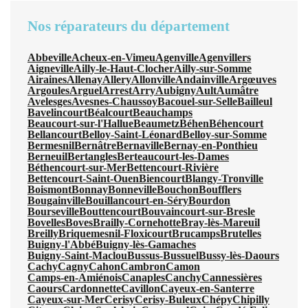
Nos réparateurs du département
Abbeville
Acheux-en-Vimeu
Agenville
Agenvillers
Aigneville
Ailly-le-Haut-Clocher
Ailly-sur-Somme
Airaines
Allenay
Allery
Allonville
Andainville
Argœuves
Argoules
Arguel
Arrest
Arry
Aubigny
Ault
Aumâtre
Avelesges
Avesnes-Chaussoy
Bacouel-sur-Selle
Bailleul
Bavelincourt
Béalcourt
Beauchamps
Beaucourt-sur-l'Hallue
Beaumetz
Béhen
Béhencourt
Bellancourt
Belloy-Saint-Léonard
Belloy-sur-Somme
Bermesnil
Bernâtre
Bernaville
Bernay-en-Ponthieu
Berneuil
Bertangles
Berteaucourt-les-Dames
Béthencourt-sur-Mer
Bettencourt-Rivière
Bettencourt-Saint-Ouen
Biencourt
Blangy-Tronville
Boismont
Bonnay
Bonneville
Bouchon
Boufflers
Bougainville
Bouillancourt-en-Séry
Bourdon
Bourseville
Bouttencourt
Bouvaincourt-sur-Bresle
Bovelles
Boves
Brailly-Cornehotte
Bray-lès-Mareuil
Breilly
Briquemesnil-Floxicourt
Brucamps
Brutelles
Buigny-l'Abbé
Buigny-lès-Gamaches
Buigny-Saint-Maclou
Bussus-Bussuel
Bussy-lès-Daours
Cachy
Cagny
Cahon
Cambron
Camon
Camps-en-Amiénois
Canaples
Canchy
Cannessières
Caours
Cardonnette
Cavillon
Cayeux-en-Santerre
Cayeux-sur-Mer
Cerisy
Cerisy-Buleux
Chépy
Chipilly