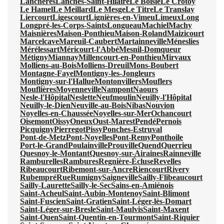
Lanchères
Lanches-Saint-Hilaire
Le Boisle
Le Crotoy
Le Hamel
Le Meillard
Le Mesge
Le Titre
Le Translay
Liercourt
Ligescourt
Lignières-en-Vimeu
Limeux
Long
Longpré-les-Corps-Saints
Longueau
Machiel
Machy
Maisnières
Maison-Ponthieu
Maison-Roland
Maizicourt
Marcelcave
Mareuil-Caubert
Martainneville
Méneslies
Mérélessart
Méricourt-l'Abbé
Mesnil-Domqueur
Métigny
Miannay
Millencourt-en-Ponthieu
Mirvaux
Molliens-au-Bois
Molliens-Dreuil
Mons-Boubert
Montagne-Fayel
Montigny-les-Jongleurs
Montigny-sur-l'Hallue
Montonvillers
Mouflers
Mouflières
Moyenneville
Nampont
Naours
Nesle-l'Hôpital
Neslette
Neufmoulin
Neuilly-l'Hôpital
Neuilly-le-Dien
Neuville-au-Bois
Nibas
Nouvion
Noyelles-en-Chaussée
Noyelles-sur-Mer
Ochancourt
Oisemont
Oissy
Oneux
Oust-Marest
Pendé
Pernois
Picquigny
Pierregot
Pissy
Ponches-Estruval
Pont-de-Metz
Pont-Noyelles
Pont-Remy
Ponthoile
Port-le-Grand
Poulainville
Prouville
Quend
Querrieu
Quesnoy-le-Montant
Quesnoy-sur-Airaines
Rainneville
Ramburelles
Rambures
Regnière-Écluse
Revelles
Ribeaucourt
Ribemont-sur-Ancre
Riencourt
Rivery
Rubempré
Rue
Rumigny
Saigneville
Sailly-Flibeaucourt
Sailly-Laurette
Sailly-le-Sec
Sains-en-Amiénois
Saint-Acheul
Saint-Aubin-Montenoy
Saint-Blimont
Saint-Fuscien
Saint-Gratien
Saint-Léger-lès-Domart
Saint-Léger-sur-Bresle
Saint-Maulvis
Saint-Maxent
Saint-Ouen
Saint-Quentin-en-Tourmont
Saint-Riquier