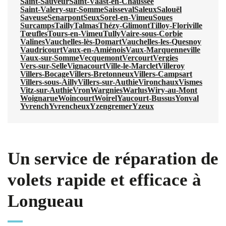
Saint-Sauveur
Saint-Vaast-en-Chaussée
Saint-Valery-sur-Somme
Saisseval
Saleux
Salouël
Saveuse
Senarpont
Seux
Sorel-en-Vimeu
Soues
Surcamps
Tailly
Talmas
Thézy-Glimont
Tilloy-Floriville
Tœufles
Tours-en-Vimeu
Tully
Vaire-sous-Corbie
Valines
Vauchelles-lès-Domart
Vauchelles-les-Quesnoy
Vaudricourt
Vaux-en-Amiénois
Vaux-Marquenneville
Vaux-sur-Somme
Vecquemont
Vercourt
Vergies
Vers-sur-Selle
Vignacourt
Ville-le-Marclet
Villeroy
Villers-Bocage
Villers-Bretonneux
Villers-Campsart
Villers-sous-Ailly
Villers-sur-Authie
Vironchaux
Vismes
Vitz-sur-Authie
Vron
Wargnies
Warlus
Wiry-au-Mont
Woignarue
Woincourt
Woirel
Yaucourt-Bussus
Yonval
Yvrench
Yvrencheux
Yzengremer
Yzeux
Un service de réparation de
volets rapide et efficace à
Longueau