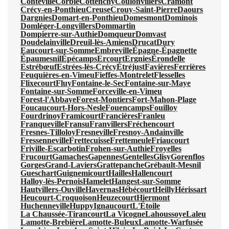
Conteville
Corbie
Cottenchy
Coulonvillers
Cramont
Crécy-en-Ponthieu
Creuse
Crouy-Saint-Pierre
Daours
Dargnies
Domart-en-Ponthieu
Domesmont
Dominois
Domléger-Longvillers
Dommartin
Dompierre-sur-Authie
Domqueur
Domvast
Doudelainville
Dreuil-lès-Amiens
Drucat
Dury
Eaucourt-sur-Somme
Embreville
Épagne-Épagnette
Épaumesnil
Épécamps
Ercourt
Ergnies
Érondelle
Estrébœuf
Estrées-lès-Crécy
Étréjust
Favières
Ferrières
Feuquières-en-Vimeu
Fieffes-Montrelet
Flesselles
Flixecourt
Fluy
Fontaine-le-Sec
Fontaine-sur-Maye
Fontaine-sur-Somme
Forceville-en-Vimeu
Forest-l'Abbaye
Forest-Montiers
Fort-Mahon-Plage
Foucaucourt-Hors-Nesle
Fouencamps
Fouilloy
Fourdrinoy
Framicourt
Francières
Franleu
Franqueville
Fransu
Franvillers
Fréchencourt
Fresnes-Tilloloy
Fresneville
Fresnoy-Andainville
Fressenneville
Frettecuisse
Frettemeule
Friaucourt
Friville-Escarbotin
Frohen-sur-Authie
Froyelles
Frucourt
Gamaches
Gapennes
Gentelles
Glisy
Gorenflos
Gorges
Grand-Laviers
Grattepanche
Grébault-Mesnil
Gueschart
Guignemicourt
Hailles
Hallencourt
Halloy-lès-Pernois
Hamelet
Hangest-sur-Somme
Hautvillers-Ouville
Havernas
Hébécourt
Heilly
Hérissart
Heucourt-Croquoison
Heuzecourt
Hiermont
Huchenneville
Huppy
Ignaucourt
L'Étoile
La Chaussée-Tirancourt
La Vicogne
Lahoussoye
Laleu
Lamotte-Brebière
Lamotte-Buleux
Lamotte-Warfusée