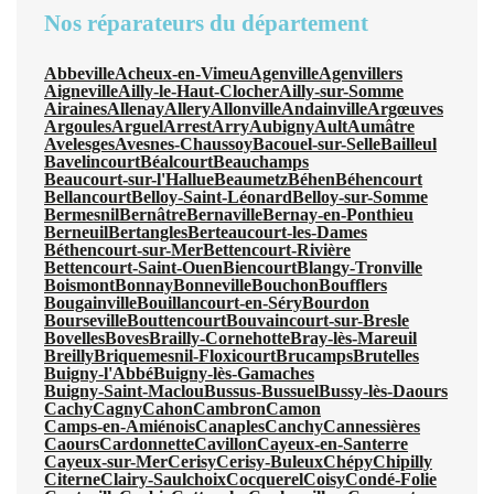
Nos réparateurs du département
Abbeville
Acheux-en-Vimeu
Agenville
Agenvillers
Aigneville
Ailly-le-Haut-Clocher
Ailly-sur-Somme
Airaines
Allenay
Allery
Allonville
Andainville
Argœuves
Argoules
Arguel
Arrest
Arry
Aubigny
Ault
Aumâtre
Avelesges
Avesnes-Chaussoy
Bacouel-sur-Selle
Bailleul
Bavelincourt
Béalcourt
Beauchamps
Beaucourt-sur-l'Hallue
Beaumetz
Béhen
Béhencourt
Bellancourt
Belloy-Saint-Léonard
Belloy-sur-Somme
Bermesnil
Bernâtre
Bernaville
Bernay-en-Ponthieu
Berneuil
Bertangles
Berteaucourt-les-Dames
Béthencourt-sur-Mer
Bettencourt-Rivière
Bettencourt-Saint-Ouen
Biencourt
Blangy-Tronville
Boismont
Bonnay
Bonneville
Bouchon
Boufflers
Bougainville
Bouillancourt-en-Séry
Bourdon
Bourseville
Bouttencourt
Bouvaincourt-sur-Bresle
Bovelles
Boves
Brailly-Cornehotte
Bray-lès-Mareuil
Breilly
Briquemesnil-Floxicourt
Brucamps
Brutelles
Buigny-l'Abbé
Buigny-lès-Gamaches
Buigny-Saint-Maclou
Bussus-Bussuel
Bussy-lès-Daours
Cachy
Cagny
Cahon
Cambron
Camon
Camps-en-Amiénois
Canaples
Canchy
Cannessières
Caours
Cardonnette
Cavillon
Cayeux-en-Santerre
Cayeux-sur-Mer
Cerisy
Cerisy-Buleux
Chépy
Chipilly
Citerne
Clairy-Saulchoix
Cocquerel
Coisy
Condé-Folie