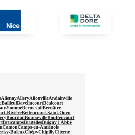
s
Allenay
Allery
Allonville
Andainville
e
Bailleul
Bavelincourt
Béalcourt
-sur-Somme
Bermesnil
Bernâtre
urt-Rivière
Bettencourt-Saint-Ouen
éry
Bourdon
Bourseville
Bouttencourt
rt
Brucamps
Brutelles
Buigny-l'Abbé
n
Camon
Camps-en-Amiénois
erisy-Buleux
Chépy
Chipilly
Citerne