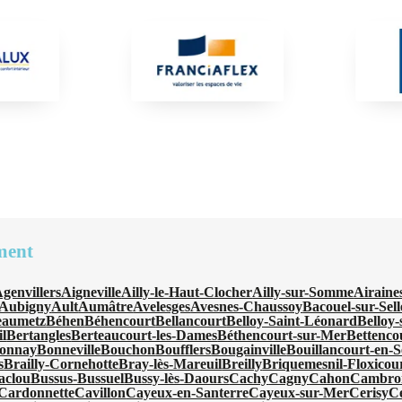
ment
genvillers
Aigneville
Ailly-le-Haut-Clocher
Ailly-sur-Somme
Airaine
Aubigny
Ault
Aumâtre
Avelesges
Avesnes-Chaussoy
Bacouel-sur-Sell
eaumetz
Béhen
Béhencourt
Bellancourt
Belloy-Saint-Léonard
Belloy
l
Bertangles
Berteaucourt-les-Dames
Béthencourt-sur-Mer
Bettenco
onnay
Bonneville
Bouchon
Boufflers
Bougainville
Bouillancourt-en-S
s
Brailly-Cornehotte
Bray-lès-Mareuil
Breilly
Briquemesnil-Floxicou
aclou
Bussus-Bussuel
Bussy-lès-Daours
Cachy
Cagny
Cahon
Cambro
Cardonnette
Cavillon
Cayeux-en-Santerre
Cayeux-sur-Mer
Cerisy
C