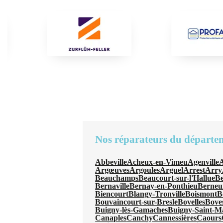
Nos réparateurs du départe
Abbeville
Acheux-en-Vimeu
Agenville
A
Argœuves
Argoules
Arguel
Arrest
Arry
Beauchamps
Beaucourt-sur-l'Hallue
B
Bernaville
Bernay-en-Ponthieu
Berneui
Biencourt
Blangy-Tronville
Boismont
B
Bouvaincourt-sur-Bresle
Bovelles
Bove
Buigny-lès-Gamaches
Buigny-Saint-M
Canaples
Canchy
Cannessières
Caours