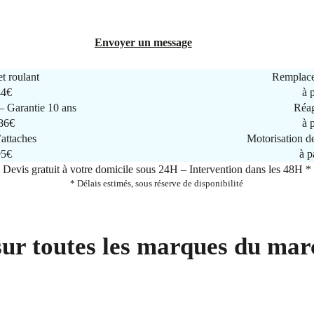
Envoyer un message
t roulant
Remplace
44€
à 
 Garantie 10 ans
Réag
286€
à 
attaches
Motorisation d
95€
à p
Devis gratuit à votre domicile sous 24H – Intervention dans les 48H *
* Délais estimés, sous réserve de disponibilité
sur toutes les marques du mar