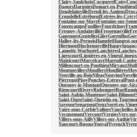
Clairy-Saulchoix
Cocquerel
Coisy
Cond
Daours
Dargnies
Domart-en-Ponthieu
Doudelainville
Dreuil-lès-Amiens
Druc
Érondelle
Estrébœuf
Estrées-lès-Crécy
Fontaine-sur-Maye
Fontaine-sur-Som
Fouencamps
Fouilloy
Fourdrinoy
Fram
Fresnoy-Andainville
Fressenneville
Fre
Gapennes
Gentelles
Glisy
Gorenflos
Gor
Halloy-lès-Pernois
Hamelet
Hangest-s
Hiermont
Huchenneville
Huppy
Ignauc
Lamotte-Warfusée
Lanchères
Lanches-
Ligescourt
Lignières-en-Vimeu
Limeu
Maizicourt
Marcelcave
Mareuil-Caube
Millencourt-en-Ponthieu
Mirvaux
Moll
Montonvillers
Mouflers
Mouflières
Moy
Neuville-au-Bois
Nibas
Nouvion
Noyell
Pierregot
Pissy
Ponches-Estruval
Pont-
Quesnoy-le-Montant
Quesnoy-sur-Aira
Riencourt
Rivery
Rubempré
Rue
Rumi
Saint-Aubin-Montenoy
Saint-Blimont
Saint-Ouen
Saint-Quentin-en-Tourmo
Saveuse
Senarpont
Seux
Sorel-en-Vime
Vaire-sous-Corbie
Valines
Vauchelles-
Vecquemont
Vercourt
Vergies
Vers-sur-
Villers-sous-Ailly
Villers-sur-Authie
Vi
Yaucourt-Bussus
Yonval
Yvrench
Yvre