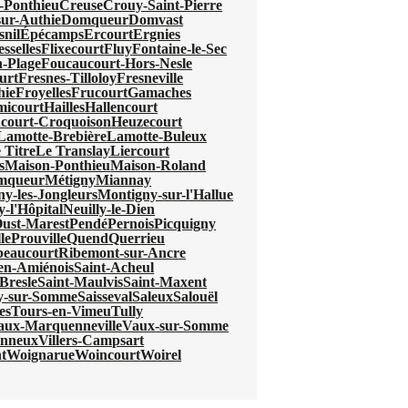
-Ponthieu
Creuse
Crouy-Saint-Pierre
ur-Authie
Domqueur
Domvast
nil
Épécamps
Ercourt
Ergnies
esselles
Flixecourt
Fluy
Fontaine-le-Sec
-Plage
Foucaucourt-Hors-Nesle
urt
Fresnes-Tilloloy
Fresneville
hie
Froyelles
Frucourt
Gamaches
micourt
Hailles
Hallencourt
court-Croquoison
Heuzecourt
Lamotte-Brebière
Lamotte-Buleux
 Titre
Le Translay
Liercourt
s
Maison-Ponthieu
Maison-Roland
mqueur
Métigny
Miannay
y-les-Jongleurs
Montigny-sur-l'Hallue
y-l'Hôpital
Neuilly-le-Dien
ust-Marest
Pendé
Pernois
Picquigny
le
Prouville
Quend
Querrieu
beaucourt
Ribemont-sur-Ancre
-en-Amiénois
Saint-Acheul
Bresle
Saint-Maulvis
Saint-Maxent
ry-sur-Somme
Saisseval
Saleux
Salouël
es
Tours-en-Vimeu
Tully
aux-Marquenneville
Vaux-sur-Somme
onneux
Villers-Campsart
t
Woignarue
Woincourt
Woirel