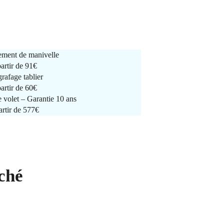
ment de manivelle
partir de
91€
rafage tablier
partir de
60€
e volet – Garantie 10 ans
artir de 577€
ché