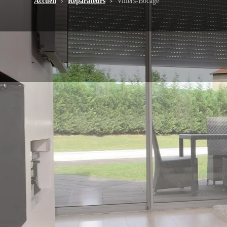
Accueil
›
Réparateurs
›
Villers-Bocage
-