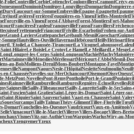
é-Folie
Conteville
Corbie
Cottenchy
Coulonvillers
Cramont
Crécy-en
Domesmont
Dominois
Domléger-Longvillers
Dommartin
Dompierre-s
at
Dury
Eaucourt-sur-Somme
Embreville
Épagne-Épagnette
Épaumes
Étréjust
Favières
Ferrières
Feuquières-en-Vimeu
Fieffes-Montrelet
Fl
me
Forceville-en-Vimeu
Forest-l'Abbaye
Forest-Montiers
Fort-Mahon
icourt
Francières
Franleu
Franqueville
Fransu
Franvillers
Fréchenco
ttecuisse
Frettemeule
Friaucourt
Friville-Escarbotin
Frohen-sur-Aut
ges
Grand-Laviers
Grattepanche
Grébault-Mesnil
Gueschart
Guigne
ur-Somme
Hautvillers-Ouville
Havernas
Hébécourt
Heilly
Hérissart
Heu
ourt
L'Étoile
La Chaussée-Tirancourt
La Vicogne
Lahoussoye
Laleu
Saint-Hilaire
Le Boisle
Le Crotoy
Le Hamel
Le Meillard
Le Mesge
Le
x
Long
Longpré-les-Corps-Saints
Longueau
Machiel
Machy
Maisnière
rt
Martainneville
Méneslies
Mérélessart
Méricourt-l'Abbé
Mesnil-Do
iens-au-Bois
Molliens-Dreuil
Mons-Boubert
Montagne-Fayel
Montign
enneville
Nampont
Naours
Nesle-l'Hôpital
Neslette
Neufmoulin
Neuill
es-en-Chaussée
Noyelles-sur-Mer
Ochancourt
Oisemont
Oissy
Oneux
O
de-Metz
Pont-Noyelles
Pont-Remy
Ponthoile
Port-le-Grand
Poulainvil
ines
Rainneville
Ramburelles
Rambures
Regnière-Écluse
Revelles
Ri
gny
Saigneville
Sailly-Flibeaucourt
Sailly-Laurette
Sailly-le-Sec
Sains
Saint-Fuscien
Saint-Gratien
Saint-Léger-lès-Domart
Saint-Léger-sur-
nt
Saint-Riquier
Saint-Sauveur
Saint-Vaast-en-Chaussée
Saint-Vale
u
Soues
Surcamps
Tailly
Talmas
Thézy-Glimont
Tilloy-Floriville
Tœufl
lès-Domart
Vauchelles-les-Quesnoy
Vaudricourt
Vaux-en-Amiénois
V
Selle
Vignacourt
Ville-le-Marclet
Villeroy
Villers-Bocage
Villers-Bret
ronchaux
Vismes
Vitz-sur-Authie
Vron
Wargnies
Warlus
Wiry-au-Mon
ncheux
Yzengremer
Yzeux