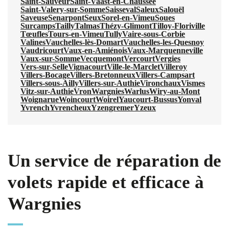
Saint-Sauveur
Saint-Vaast-en-Chaussée
Saint-Valery-sur-Somme
Saisseval
Saleux
Salouël
Saveuse
Senarpont
Seux
Sorel-en-Vimeu
Soues
Surcamps
Tailly
Talmas
Thézy-Glimont
Tilloy-Floriville
Tœufles
Tours-en-Vimeu
Tully
Vaire-sous-Corbie
Valines
Vauchelles-lès-Domart
Vauchelles-les-Quesnoy
Vaudricourt
Vaux-en-Amiénois
Vaux-Marquenneville
Vaux-sur-Somme
Vecquemont
Vercourt
Vergies
Vers-sur-Selle
Vignacourt
Ville-le-Marclet
Villeroy
Villers-Bocage
Villers-Bretonneux
Villers-Campsart
Villers-sous-Ailly
Villers-sur-Authie
Vironchaux
Vismes
Vitz-sur-Authie
Vron
Wargnies
Warlus
Wiry-au-Mont
Woignarue
Woincourt
Woirel
Yaucourt-Bussus
Yonval
Yvrench
Yvrencheux
Yzengremer
Yzeux
Un service de réparation de
volets rapide et efficace à
Wargnies