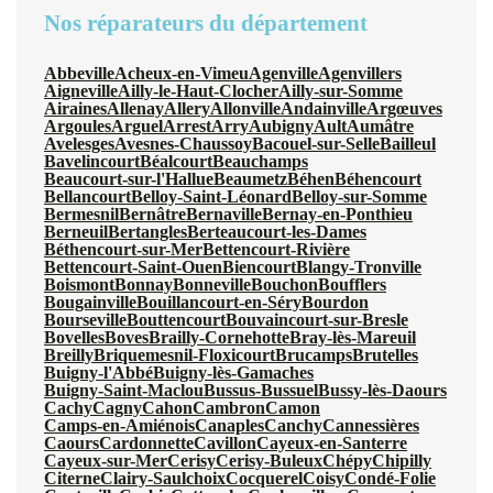
Nos réparateurs du département
Abbeville
Acheux-en-Vimeu
Agenville
Agenvillers
Aigneville
Ailly-le-Haut-Clocher
Ailly-sur-Somme
Airaines
Allenay
Allery
Allonville
Andainville
Argœuves
Argoules
Arguel
Arrest
Arry
Aubigny
Ault
Aumâtre
Avelesges
Avesnes-Chaussoy
Bacouel-sur-Selle
Bailleul
Bavelincourt
Béalcourt
Beauchamps
Beaucourt-sur-l'Hallue
Beaumetz
Béhen
Béhencourt
Bellancourt
Belloy-Saint-Léonard
Belloy-sur-Somme
Bermesnil
Bernâtre
Bernaville
Bernay-en-Ponthieu
Berneuil
Bertangles
Berteaucourt-les-Dames
Béthencourt-sur-Mer
Bettencourt-Rivière
Bettencourt-Saint-Ouen
Biencourt
Blangy-Tronville
Boismont
Bonnay
Bonneville
Bouchon
Boufflers
Bougainville
Bouillancourt-en-Séry
Bourdon
Bourseville
Bouttencourt
Bouvaincourt-sur-Bresle
Bovelles
Boves
Brailly-Cornehotte
Bray-lès-Mareuil
Breilly
Briquemesnil-Floxicourt
Brucamps
Brutelles
Buigny-l'Abbé
Buigny-lès-Gamaches
Buigny-Saint-Maclou
Bussus-Bussuel
Bussy-lès-Daours
Cachy
Cagny
Cahon
Cambron
Camon
Camps-en-Amiénois
Canaples
Canchy
Cannessières
Caours
Cardonnette
Cavillon
Cayeux-en-Santerre
Cayeux-sur-Mer
Cerisy
Cerisy-Buleux
Chépy
Chipilly
Citerne
Clairy-Saulchoix
Cocquerel
Coisy
Condé-Folie