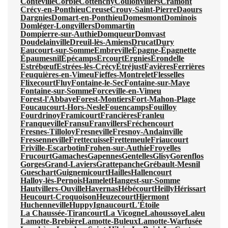
Conteville
Corbie
Cottenchy
Coulonvillers
Cramont
Crécy-en-Ponthieu
Creuse
Crouy-Saint-Pierre
Daours
Dargnies
Domart-en-Ponthieu
Domesmont
Dominois
Domléger-Longvillers
Dommartin
Dompierre-sur-Authie
Domqueur
Domvast
Doudelainville
Dreuil-lès-Amiens
Drucat
Dury
Eaucourt-sur-Somme
Embreville
Épagne-Épagnette
Épaumesnil
Épécamps
Ercourt
Ergnies
Érondelle
Estrébœuf
Estrées-lès-Crécy
Étréjust
Favières
Ferrières
Feuquières-en-Vimeu
Fieffes-Montrelet
Flesselles
Flixecourt
Fluy
Fontaine-le-Sec
Fontaine-sur-Maye
Fontaine-sur-Somme
Forceville-en-Vimeu
Forest-l'Abbaye
Forest-Montiers
Fort-Mahon-Plage
Foucaucourt-Hors-Nesle
Fouencamps
Fouilloy
Fourdrinoy
Framicourt
Francières
Franleu
Franqueville
Fransu
Franvillers
Fréchencourt
Fresnes-Tilloloy
Fresneville
Fresnoy-Andainville
Fressenneville
Frettecuisse
Frettemeule
Friaucourt
Friville-Escarbotin
Frohen-sur-Authie
Froyelles
Frucourt
Gamaches
Gapennes
Gentelles
Glisy
Gorenflos
Gorges
Grand-Laviers
Grattepanche
Grébault-Mesnil
Gueschart
Guignemicourt
Hailles
Hallencourt
Halloy-lès-Pernois
Hamelet
Hangest-sur-Somme
Hautvillers-Ouville
Havernas
Hébécourt
Heilly
Hérissart
Heucourt-Croquoison
Heuzecourt
Hiermont
Huchenneville
Huppy
Ignaucourt
L'Étoile
La Chaussée-Tirancourt
La Vicogne
Lahoussoye
Laleu
Lamotte-Brebière
Lamotte-Buleux
Lamotte-Warfusée