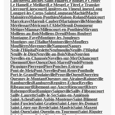
Lanchères
Lanches-Saint-Hilaire
Le Boisle
Le Crotoy
Le Hamel
Le Meillard
Le Mesge
Le Titre
Le Translay
Liercourt
Ligescourt
Lignières-en-Vimeu
Limeux
Long
Longpré-les-Corps-Saints
Longueau
Machiel
Machy
Maisnières
Maison-Ponthieu
Maison-Roland
Maizicourt
Marcelcave
Mareuil-Caubert
Martainneville
Méneslies
Mérélessart
Méricourt-l'Abbé
Mesnil-Domqueur
Métigny
Miannay
Millencourt-en-Ponthieu
Mirvaux
Molliens-au-Bois
Molliens-Dreuil
Mons-Boubert
Montagne-Fayel
Montigny-les-Jongleurs
Montigny-sur-l'Hallue
Montonvillers
Mouflers
Mouflières
Moyenneville
Nampont
Naours
Nesle-l'Hôpital
Neslette
Neufmoulin
Neuilly-l'Hôpital
Neuilly-le-Dien
Neuville-au-Bois
Nibas
Nouvion
Noyelles-en-Chaussée
Noyelles-sur-Mer
Ochancourt
Oisemont
Oissy
Oneux
Oust-Marest
Pendé
Pernois
Picquigny
Pierregot
Pissy
Ponches-Estruval
Pont-de-Metz
Pont-Noyelles
Pont-Remy
Ponthoile
Port-le-Grand
Poulainville
Prouville
Quend
Querrieu
Quesnoy-le-Montant
Quesnoy-sur-Airaines
Rainneville
Ramburelles
Rambures
Regnière-Écluse
Revelles
Ribeaucourt
Ribemont-sur-Ancre
Riencourt
Rivery
Rubempré
Rue
Rumigny
Saigneville
Sailly-Flibeaucourt
Sailly-Laurette
Sailly-le-Sec
Sains-en-Amiénois
Saint-Acheul
Saint-Aubin-Montenoy
Saint-Blimont
Saint-Fuscien
Saint-Gratien
Saint-Léger-lès-Domart
Saint-Léger-sur-Bresle
Saint-Maulvis
Saint-Maxent
Saint-Ouen
Saint-Quentin-en-Tourmont
Saint-Riquier