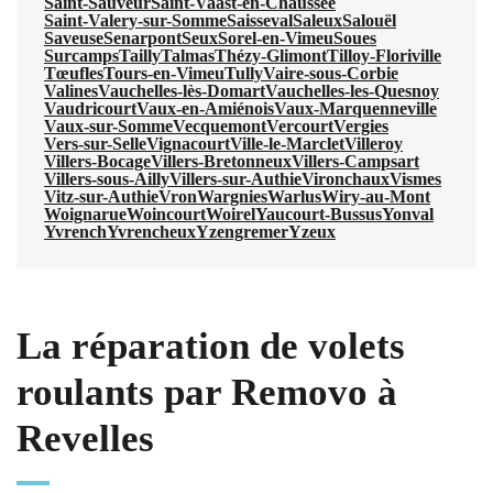
Saint-Sauveur
Saint-Vaast-en-Chaussée
Saint-Valery-sur-Somme
Saisseval
Saleux
Salouël
Saveuse
Senarpont
Seux
Sorel-en-Vimeu
Soues
Surcamps
Tailly
Talmas
Thézy-Glimont
Tilloy-Floriville
Tœufles
Tours-en-Vimeu
Tully
Vaire-sous-Corbie
Valines
Vauchelles-lès-Domart
Vauchelles-les-Quesnoy
Vaudricourt
Vaux-en-Amiénois
Vaux-Marquenneville
Vaux-sur-Somme
Vecquemont
Vercourt
Vergies
Vers-sur-Selle
Vignacourt
Ville-le-Marclet
Villeroy
Villers-Bocage
Villers-Bretonneux
Villers-Campsart
Villers-sous-Ailly
Villers-sur-Authie
Vironchaux
Vismes
Vitz-sur-Authie
Vron
Wargnies
Warlus
Wiry-au-Mont
Woignarue
Woincourt
Woirel
Yaucourt-Bussus
Yonval
Yvrench
Yvrencheux
Yzengremer
Yzeux
La réparation de volets
roulants par Removo à
Revelles