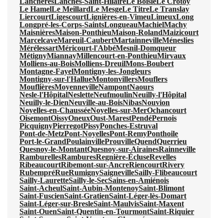
Lanchères
Lanches-Saint-Hilaire
Le Boisle
Le Crotoy
Le Hamel
Le Meillard
Le Mesge
Le Titre
Le Translay
Liercourt
Ligescourt
Lignières-en-Vimeu
Limeux
Long
Longpré-les-Corps-Saints
Longueau
Machiel
Machy
Maisnières
Maison-Ponthieu
Maison-Roland
Maizicourt
Marcelcave
Mareuil-Caubert
Martainneville
Méneslies
Mérélessart
Méricourt-l'Abbé
Mesnil-Domqueur
Métigny
Miannay
Millencourt-en-Ponthieu
Mirvaux
Molliens-au-Bois
Molliens-Dreuil
Mons-Boubert
Montagne-Fayel
Montigny-les-Jongleurs
Montigny-sur-l'Hallue
Montonvillers
Mouflers
Mouflières
Moyenneville
Nampont
Naours
Nesle-l'Hôpital
Neslette
Neufmoulin
Neuilly-l'Hôpital
Neuilly-le-Dien
Neuville-au-Bois
Nibas
Nouvion
Noyelles-en-Chaussée
Noyelles-sur-Mer
Ochancourt
Oisemont
Oissy
Oneux
Oust-Marest
Pendé
Pernois
Picquigny
Pierregot
Pissy
Ponches-Estruval
Pont-de-Metz
Pont-Noyelles
Pont-Remy
Ponthoile
Port-le-Grand
Poulainville
Prouville
Quend
Querrieu
Quesnoy-le-Montant
Quesnoy-sur-Airaines
Rainneville
Ramburelles
Rambures
Regnière-Écluse
Revelles
Ribeaucourt
Ribemont-sur-Ancre
Riencourt
Rivery
Rubempré
Rue
Rumigny
Saigneville
Sailly-Flibeaucourt
Sailly-Laurette
Sailly-le-Sec
Sains-en-Amiénois
Saint-Acheul
Saint-Aubin-Montenoy
Saint-Blimont
Saint-Fuscien
Saint-Gratien
Saint-Léger-lès-Domart
Saint-Léger-sur-Bresle
Saint-Maulvis
Saint-Maxent
Saint-Ouen
Saint-Quentin-en-Tourmont
Saint-Riquier