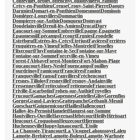
Conteville
Corbie
Cottenchy
Coulonvillers
Cramont
Crécy-en-Ponthieu
Creuse
Crouy-Saint-Pierre
Daours
Dargnies
Domart-en-Ponthieu
Domesmont
Dominois
Domléger-Longvillers
Dommartin
Dompierre-sur-Authie
Domqueur
Domvast
Doudelainville
Dreuil-lès-Amiens
Drucat
Dury
Eaucourt-sur-Somme
Embreville
Épagne-Épagnette
Épaumesnil
Épécamps
Ercourt
Ergnies
Érondelle
Estrébœuf
Estrées-lès-Crécy
Étréjust
Favières
Ferrières
Feuquières-en-Vimeu
Fieffes-Montrelet
Flesselles
Flixecourt
Fluy
Fontaine-le-Sec
Fontaine-sur-Maye
Fontaine-sur-Somme
Forceville-en-Vimeu
Forest-l'Abbaye
Forest-Montiers
Fort-Mahon-Plage
Foucaucourt-Hors-Nesle
Fouencamps
Fouilloy
Fourdrinoy
Framicourt
Francières
Franleu
Franqueville
Fransu
Franvillers
Fréchencourt
Fresnes-Tilloloy
Fresneville
Fresnoy-Andainville
Fressenneville
Frettecuisse
Frettemeule
Friaucourt
Friville-Escarbotin
Frohen-sur-Authie
Froyelles
Frucourt
Gamaches
Gapennes
Gentelles
Glisy
Gorenflos
Gorges
Grand-Laviers
Grattepanche
Grébault-Mesnil
Gueschart
Guignemicourt
Hailles
Hallencourt
Halloy-lès-Pernois
Hamelet
Hangest-sur-Somme
Hautvillers-Ouville
Havernas
Hébécourt
Heilly
Hérissart
Heucourt-Croquoison
Heuzecourt
Hiermont
Huchenneville
Huppy
Ignaucourt
L'Étoile
La Chaussée-Tirancourt
La Vicogne
Lahoussoye
Laleu
Lamotte-Brebière
Lamotte-Buleux
Lamotte-Warfusée