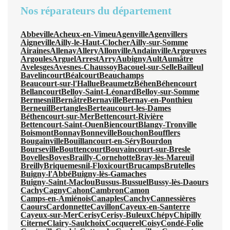
Nos réparateurs du département
Abbeville
Acheux-en-Vimeu
Agenville
Agenvillers
Aigneville
Ailly-le-Haut-Clocher
Ailly-sur-Somme
Airaines
Allenay
Allery
Allonville
Andainville
Argœuves
Argoules
Arguel
Arrest
Arry
Aubigny
Ault
Aumâtre
Avelesges
Avesnes-Chaussoy
Bacouel-sur-Selle
Bailleul
Bavelincourt
Béalcourt
Beauchamps
Beaucourt-sur-l'Hallue
Beaumetz
Béhen
Béhencourt
Bellancourt
Belloy-Saint-Léonard
Belloy-sur-Somme
Bermesnil
Bernâtre
Bernaville
Bernay-en-Ponthieu
Berneuil
Bertangles
Berteaucourt-les-Dames
Béthencourt-sur-Mer
Bettencourt-Rivière
Bettencourt-Saint-Ouen
Biencourt
Blangy-Tronville
Boismont
Bonnay
Bonneville
Bouchon
Boufflers
Bougainville
Bouillancourt-en-Séry
Bourdon
Bourseville
Bouttencourt
Bouvaincourt-sur-Bresle
Bovelles
Boves
Brailly-Cornehotte
Bray-lès-Mareuil
Breilly
Briquemesnil-Floxicourt
Brucamps
Brutelles
Buigny-l'Abbé
Buigny-lès-Gamaches
Buigny-Saint-Maclou
Bussus-Bussuel
Bussy-lès-Daours
Cachy
Cagny
Cahon
Cambron
Camon
Camps-en-Amiénois
Canaples
Canchy
Cannessières
Caours
Cardonnette
Cavillon
Cayeux-en-Santerre
Cayeux-sur-Mer
Cerisy
Cerisy-Buleux
Chépy
Chipilly
Citerne
Clairy-Saulchoix
Cocquerel
Coisy
Condé-Folie