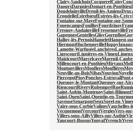
Clairy-Saulchoix
Cocquerel
Coisy
Cond
Daours
Dargnies
Domart-en-Ponthieu
Doudelainville
Dreuil-lès-Amiens
Druc
Érondelle
Estrébœuf
Estrées-lès-Crécy
Fontaine-sur-Maye
Fontaine-sur-Som
Fouencamps
Fouilloy
Fourdrinoy
Fram
Fresnoy-Andainville
Fressenneville
Fre
Gapennes
Gentelles
Glisy
Gorenflos
Gor
Halloy-lès-Pernois
Hamelet
Hangest-s
Hiermont
Huchenneville
Huppy
Ignauc
Lamotte-Warfusée
Lanchères
Lanches-
Ligescourt
Lignières-en-Vimeu
Limeu
Maizicourt
Marcelcave
Mareuil-Caube
Millencourt-en-Ponthieu
Mirvaux
Moll
Montonvillers
Mouflers
Mouflières
Moy
Neuville-au-Bois
Nibas
Nouvion
Noyell
Pierregot
Pissy
Ponches-Estruval
Pont-
Quesnoy-le-Montant
Quesnoy-sur-Aira
Riencourt
Rivery
Rubempré
Rue
Rumi
Saint-Aubin-Montenoy
Saint-Blimont
Saint-Ouen
Saint-Quentin-en-Tourmo
Saveuse
Senarpont
Seux
Sorel-en-Vime
Vaire-sous-Corbie
Valines
Vauchelles-
Vecquemont
Vercourt
Vergies
Vers-sur-
Villers-sous-Ailly
Villers-sur-Authie
Vi
Yaucourt-Bussus
Yonval
Yvrench
Yvre