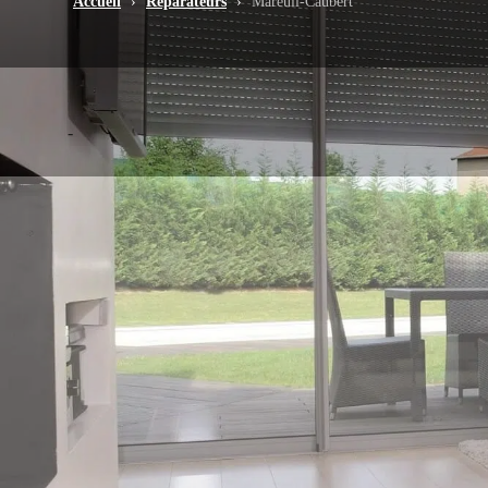
Accueil
›
Réparateurs
›
Mareuil-Caubert
-