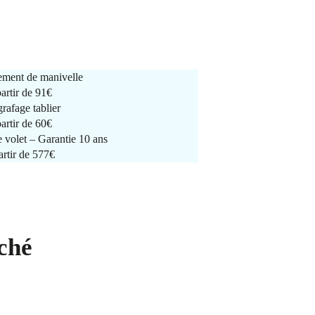
ment de manivelle
partir de
91€
rafage tablier
partir de
60€
e volet – Garantie 10 ans
artir de 577€
ché