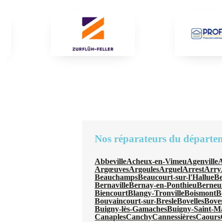
Nos réparateurs du départe
Abbeville
Acheux-en-Vimeu
Agenville
A
Argœuves
Argoules
Arguel
Arrest
Arry
Beauchamps
Beaucourt-sur-l'Hallue
B
Bernaville
Bernay-en-Ponthieu
Berneui
Biencourt
Blangy-Tronville
Boismont
B
Bouvaincourt-sur-Bresle
Bovelles
Bove
Buigny-lès-Gamaches
Buigny-Saint-M
Canaples
Canchy
Cannessières
Caours