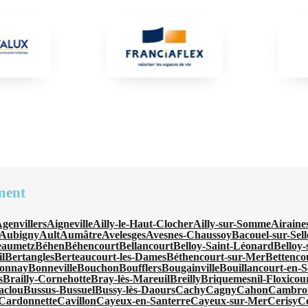
ment
genvillers
Aigneville
Ailly-le-Haut-Clocher
Ailly-sur-Somme
Airaine
Aubigny
Ault
Aumâtre
Avelesges
Avesnes-Chaussoy
Bacouel-sur-Sell
eaumetz
Béhen
Béhencourt
Bellancourt
Belloy-Saint-Léonard
Belloy
l
Bertangles
Berteaucourt-les-Dames
Béthencourt-sur-Mer
Bettenco
onnay
Bonneville
Bouchon
Boufflers
Bougainville
Bouillancourt-en-S
s
Brailly-Cornehotte
Bray-lès-Mareuil
Breilly
Briquemesnil-Floxicou
aclou
Bussus-Bussuel
Bussy-lès-Daours
Cachy
Cagny
Cahon
Cambro
Cardonnette
Cavillon
Cayeux-en-Santerre
Cayeux-sur-Mer
Cerisy
C