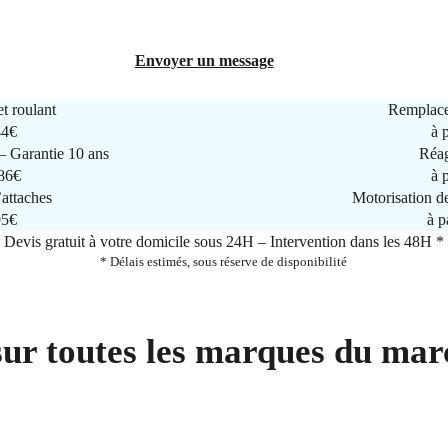
Envoyer un message
t roulant
Remplace
44€
à 
 Garantie 10 ans
Réag
286€
à 
attaches
Motorisation d
95€
à p
Devis gratuit à votre domicile sous 24H – Intervention dans les 48H *
* Délais estimés, sous réserve de disponibilité
sur toutes les marques du mar