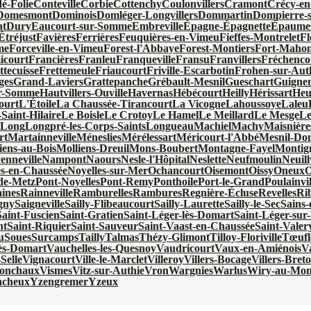
é-Folie
Conteville
Corbie
Cottenchy
Coulonvillers
Cramont
Crécy-en
Domesmont
Dominois
Domléger-Longvillers
Dommartin
Dompierre-s
at
Dury
Eaucourt-sur-Somme
Embreville
Épagne-Épagnette
Épaumes
Étréjust
Favières
Ferrières
Feuquières-en-Vimeu
Fieffes-Montrelet
Fl
me
Forceville-en-Vimeu
Forest-l'Abbaye
Forest-Montiers
Fort-Mahon
icourt
Francières
Franleu
Franqueville
Fransu
Franvillers
Fréchenco
ttecuisse
Frettemeule
Friaucourt
Friville-Escarbotin
Frohen-sur-Aut
ges
Grand-Laviers
Grattepanche
Grébault-Mesnil
Gueschart
Guigne
ur-Somme
Hautvillers-Ouville
Havernas
Hébécourt
Heilly
Hérissart
Heu
ourt
L'Étoile
La Chaussée-Tirancourt
La Vicogne
Lahoussoye
Laleu
Saint-Hilaire
Le Boisle
Le Crotoy
Le Hamel
Le Meillard
Le Mesge
Le
x
Long
Longpré-les-Corps-Saints
Longueau
Machiel
Machy
Maisnière
rt
Martainneville
Méneslies
Mérélessart
Méricourt-l'Abbé
Mesnil-Do
iens-au-Bois
Molliens-Dreuil
Mons-Boubert
Montagne-Fayel
Montign
enneville
Nampont
Naours
Nesle-l'Hôpital
Neslette
Neufmoulin
Neuill
es-en-Chaussée
Noyelles-sur-Mer
Ochancourt
Oisemont
Oissy
Oneux
O
de-Metz
Pont-Noyelles
Pont-Remy
Ponthoile
Port-le-Grand
Poulainvil
ines
Rainneville
Ramburelles
Rambures
Regnière-Écluse
Revelles
Ri
gny
Saigneville
Sailly-Flibeaucourt
Sailly-Laurette
Sailly-le-Sec
Sains
Saint-Fuscien
Saint-Gratien
Saint-Léger-lès-Domart
Saint-Léger-sur-
nt
Saint-Riquier
Saint-Sauveur
Saint-Vaast-en-Chaussée
Saint-Vale
u
Soues
Surcamps
Tailly
Talmas
Thézy-Glimont
Tilloy-Floriville
Tœufl
lès-Domart
Vauchelles-les-Quesnoy
Vaudricourt
Vaux-en-Amiénois
V
Selle
Vignacourt
Ville-le-Marclet
Villeroy
Villers-Bocage
Villers-Bret
ronchaux
Vismes
Vitz-sur-Authie
Vron
Wargnies
Warlus
Wiry-au-Mon
ncheux
Yzengremer
Yzeux