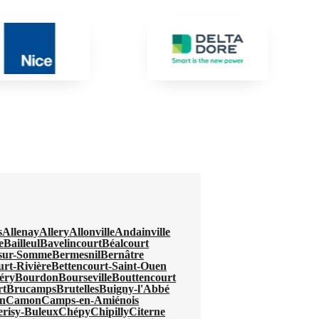
s
Allenay
Allery
Allonville
Andainville
e
Bailleul
Bavelincourt
Béalcourt
-sur-Somme
Bermesnil
Bernâtre
urt-Rivière
Bettencourt-Saint-Ouen
éry
Bourdon
Bourseville
Bouttencourt
rt
Brucamps
Brutelles
Buigny-l'Abbé
n
Camon
Camps-en-Amiénois
erisy-Buleux
Chépy
Chipilly
Citerne