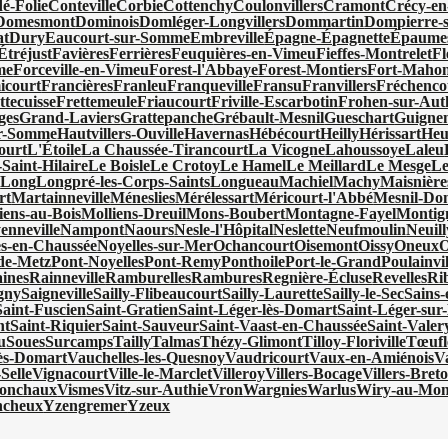
é-Folie
Conteville
Corbie
Cottenchy
Coulonvillers
Cramont
Crécy-en
Domesmont
Dominois
Domléger-Longvillers
Dommartin
Dompierre-s
at
Dury
Eaucourt-sur-Somme
Embreville
Épagne-Épagnette
Épaumes
Étréjust
Favières
Ferrières
Feuquières-en-Vimeu
Fieffes-Montrelet
Fl
me
Forceville-en-Vimeu
Forest-l'Abbaye
Forest-Montiers
Fort-Mahon
icourt
Francières
Franleu
Franqueville
Fransu
Franvillers
Fréchenco
ttecuisse
Frettemeule
Friaucourt
Friville-Escarbotin
Frohen-sur-Aut
ges
Grand-Laviers
Grattepanche
Grébault-Mesnil
Gueschart
Guigne
ur-Somme
Hautvillers-Ouville
Havernas
Hébécourt
Heilly
Hérissart
Heu
ourt
L'Étoile
La Chaussée-Tirancourt
La Vicogne
Lahoussoye
Laleu
Saint-Hilaire
Le Boisle
Le Crotoy
Le Hamel
Le Meillard
Le Mesge
Le
x
Long
Longpré-les-Corps-Saints
Longueau
Machiel
Machy
Maisnière
rt
Martainneville
Méneslies
Mérélessart
Méricourt-l'Abbé
Mesnil-Do
iens-au-Bois
Molliens-Dreuil
Mons-Boubert
Montagne-Fayel
Montign
enneville
Nampont
Naours
Nesle-l'Hôpital
Neslette
Neufmoulin
Neuill
es-en-Chaussée
Noyelles-sur-Mer
Ochancourt
Oisemont
Oissy
Oneux
O
de-Metz
Pont-Noyelles
Pont-Remy
Ponthoile
Port-le-Grand
Poulainvil
ines
Rainneville
Ramburelles
Rambures
Regnière-Écluse
Revelles
Ri
gny
Saigneville
Sailly-Flibeaucourt
Sailly-Laurette
Sailly-le-Sec
Sains
Saint-Fuscien
Saint-Gratien
Saint-Léger-lès-Domart
Saint-Léger-sur-
nt
Saint-Riquier
Saint-Sauveur
Saint-Vaast-en-Chaussée
Saint-Vale
u
Soues
Surcamps
Tailly
Talmas
Thézy-Glimont
Tilloy-Floriville
Tœufl
lès-Domart
Vauchelles-les-Quesnoy
Vaudricourt
Vaux-en-Amiénois
V
Selle
Vignacourt
Ville-le-Marclet
Villeroy
Villers-Bocage
Villers-Bret
ronchaux
Vismes
Vitz-sur-Authie
Vron
Wargnies
Warlus
Wiry-au-Mon
ncheux
Yzengremer
Yzeux