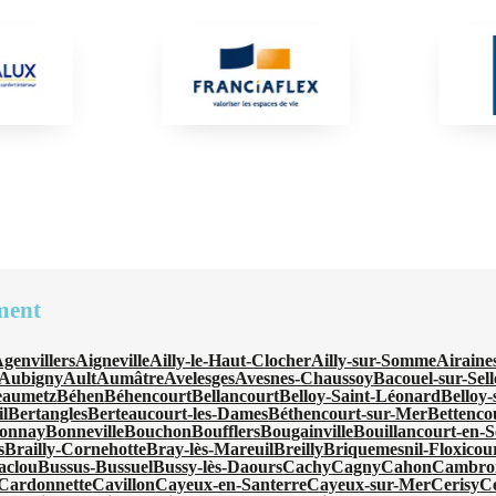
ment
genvillers
Aigneville
Ailly-le-Haut-Clocher
Ailly-sur-Somme
Airaine
Aubigny
Ault
Aumâtre
Avelesges
Avesnes-Chaussoy
Bacouel-sur-Sell
eaumetz
Béhen
Béhencourt
Bellancourt
Belloy-Saint-Léonard
Belloy
l
Bertangles
Berteaucourt-les-Dames
Béthencourt-sur-Mer
Bettenco
onnay
Bonneville
Bouchon
Boufflers
Bougainville
Bouillancourt-en-S
s
Brailly-Cornehotte
Bray-lès-Mareuil
Breilly
Briquemesnil-Floxicou
aclou
Bussus-Bussuel
Bussy-lès-Daours
Cachy
Cagny
Cahon
Cambro
Cardonnette
Cavillon
Cayeux-en-Santerre
Cayeux-sur-Mer
Cerisy
C