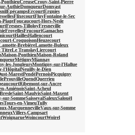
-Ponthieu
Creuse
Crouy-Saint-Pierre
ur-Authie
Domqueur
Domvast
nil
Épécamps
Ercourt
Ergnies
esselles
Flixecourt
Fluy
Fontaine-le-Sec
-Plage
Foucaucourt-Hors-Nesle
urt
Fresnes-Tilloloy
Fresneville
hie
Froyelles
Frucourt
Gamaches
micourt
Hailles
Hallencourt
court-Croquoison
Heuzecourt
Lamotte-Brebière
Lamotte-Buleux
 Titre
Le Translay
Liercourt
s
Maison-Ponthieu
Maison-Roland
mqueur
Métigny
Miannay
y-les-Jongleurs
Montigny-sur-l'Hallue
y-l'Hôpital
Neuilly-le-Dien
ust-Marest
Pendé
Pernois
Picquigny
le
Prouville
Quend
Querrieu
beaucourt
Ribemont-sur-Ancre
-en-Amiénois
Saint-Acheul
Bresle
Saint-Maulvis
Saint-Maxent
ry-sur-Somme
Saisseval
Saleux
Salouël
es
Tours-en-Vimeu
Tully
aux-Marquenneville
Vaux-sur-Somme
onneux
Villers-Campsart
t
Woignarue
Woincourt
Woirel