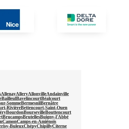
s
Allenay
Allery
Allonville
Andainville
e
Bailleul
Bavelincourt
Béalcourt
-sur-Somme
Bermesnil
Bernâtre
urt-Rivière
Bettencourt-Saint-Ouen
éry
Bourdon
Bourseville
Bouttencourt
rt
Brucamps
Brutelles
Buigny-l'Abbé
n
Camon
Camps-en-Amiénois
erisy-Buleux
Chépy
Chipilly
Citerne