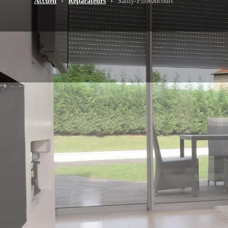
Accueil
›
Réparateurs
›
Sailly-Flibeaucourt
-