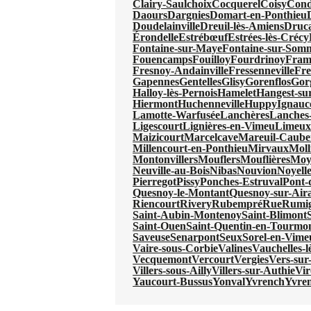
Clairy-Saulchoix
Cocquerel
Coisy
Cond
Daours
Dargnies
Domart-en-Ponthieu
Doudelainville
Dreuil-lès-Amiens
Druc
Érondelle
Estrébœuf
Estrées-lès-Crécy
Fontaine-sur-Maye
Fontaine-sur-Som
Fouencamps
Fouilloy
Fourdrinoy
Fram
Fresnoy-Andainville
Fressenneville
Fre
Gapennes
Gentelles
Glisy
Gorenflos
Gor
Halloy-lès-Pernois
Hamelet
Hangest-s
Hiermont
Huchenneville
Huppy
Ignauc
Lamotte-Warfusée
Lanchères
Lanches-
Ligescourt
Lignières-en-Vimeu
Limeu
Maizicourt
Marcelcave
Mareuil-Caube
Millencourt-en-Ponthieu
Mirvaux
Moll
Montonvillers
Mouflers
Mouflières
Moy
Neuville-au-Bois
Nibas
Nouvion
Noyell
Pierregot
Pissy
Ponches-Estruval
Pont-
Quesnoy-le-Montant
Quesnoy-sur-Aira
Riencourt
Rivery
Rubempré
Rue
Rumi
Saint-Aubin-Montenoy
Saint-Blimont
Saint-Ouen
Saint-Quentin-en-Tourmo
Saveuse
Senarpont
Seux
Sorel-en-Vime
Vaire-sous-Corbie
Valines
Vauchelles-
Vecquemont
Vercourt
Vergies
Vers-sur-
Villers-sous-Ailly
Villers-sur-Authie
Vi
Yaucourt-Bussus
Yonval
Yvrench
Yvre