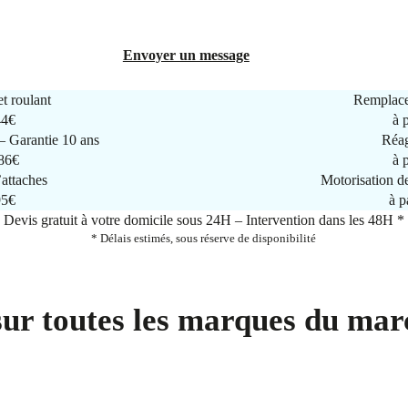
Envoyer un message
t roulant
Remplace
44€
à 
 Garantie 10 ans
Réag
286€
à 
attaches
Motorisation d
95€
à p
Devis gratuit à votre domicile sous 24H – Intervention dans les 48H *
* Délais estimés, sous réserve de disponibilité
sur toutes les marques du mar