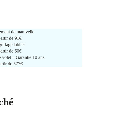
ment de manivelle
partir de
91€
rafage tablier
partir de
60€
e volet – Garantie 10 ans
artir de 577€
ché