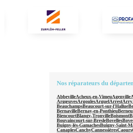
Nos réparateurs du départe
Abbeville
Acheux-en-Vimeu
Agenville
A
Argœuves
Argoules
Arguel
Arrest
Arry
Beauchamps
Beaucourt-sur-l'Hallue
B
Bernaville
Bernay-en-Ponthieu
Berneui
Biencourt
Blangy-Tronville
Boismont
B
Bouvaincourt-sur-Bresle
Bovelles
Bove
Buigny-lès-Gamaches
Buigny-Saint-M
Canaples
Canchy
Cannessières
Caours