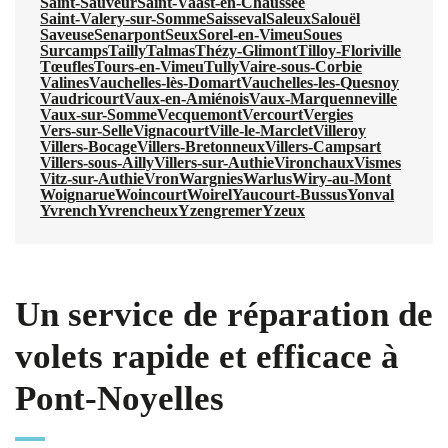
Saint-Sauveur
Saint-Vaast-en-Chaussée
Saint-Valery-sur-Somme
Saisseval
Saleux
Salouël
Saveuse
Senarpont
Seux
Sorel-en-Vimeu
Soues
Surcamps
Tailly
Talmas
Thézy-Glimont
Tilloy-Floriville
Tœufles
Tours-en-Vimeu
Tully
Vaire-sous-Corbie
Valines
Vauchelles-lès-Domart
Vauchelles-les-Quesnoy
Vaudricourt
Vaux-en-Amiénois
Vaux-Marquenneville
Vaux-sur-Somme
Vecquemont
Vercourt
Vergies
Vers-sur-Selle
Vignacourt
Ville-le-Marclet
Villeroy
Villers-Bocage
Villers-Bretonneux
Villers-Campsart
Villers-sous-Ailly
Villers-sur-Authie
Vironchaux
Vismes
Vitz-sur-Authie
Vron
Wargnies
Warlus
Wiry-au-Mont
Woignarue
Woincourt
Woirel
Yaucourt-Bussus
Yonval
Yvrench
Yvrencheux
Yzengremer
Yzeux
Un service de réparation de
volets rapide et efficace à
Pont-Noyelles