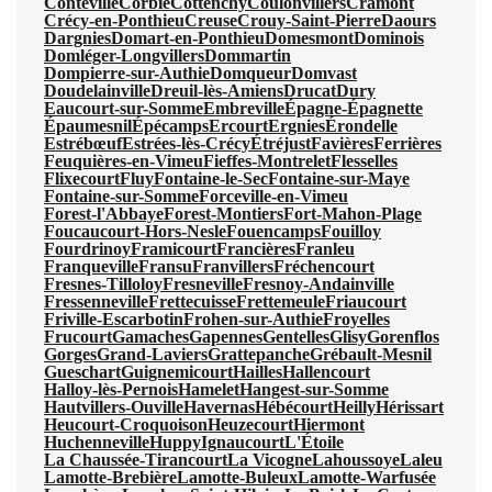
Conteville
Corbie
Cottenchy
Coulonvillers
Cramont
Crécy-en-Ponthieu
Creuse
Crouy-Saint-Pierre
Daours
Dargnies
Domart-en-Ponthieu
Domesmont
Dominois
Domléger-Longvillers
Dommartin
Dompierre-sur-Authie
Domqueur
Domvast
Doudelainville
Dreuil-lès-Amiens
Drucat
Dury
Eaucourt-sur-Somme
Embreville
Épagne-Épagnette
Épaumesnil
Épécamps
Ercourt
Ergnies
Érondelle
Estrébœuf
Estrées-lès-Crécy
Étréjust
Favières
Ferrières
Feuquières-en-Vimeu
Fieffes-Montrelet
Flesselles
Flixecourt
Fluy
Fontaine-le-Sec
Fontaine-sur-Maye
Fontaine-sur-Somme
Forceville-en-Vimeu
Forest-l'Abbaye
Forest-Montiers
Fort-Mahon-Plage
Foucaucourt-Hors-Nesle
Fouencamps
Fouilloy
Fourdrinoy
Framicourt
Francières
Franleu
Franqueville
Fransu
Franvillers
Fréchencourt
Fresnes-Tilloloy
Fresneville
Fresnoy-Andainville
Fressenneville
Frettecuisse
Frettemeule
Friaucourt
Friville-Escarbotin
Frohen-sur-Authie
Froyelles
Frucourt
Gamaches
Gapennes
Gentelles
Glisy
Gorenflos
Gorges
Grand-Laviers
Grattepanche
Grébault-Mesnil
Gueschart
Guignemicourt
Hailles
Hallencourt
Halloy-lès-Pernois
Hamelet
Hangest-sur-Somme
Hautvillers-Ouville
Havernas
Hébécourt
Heilly
Hérissart
Heucourt-Croquoison
Heuzecourt
Hiermont
Huchenneville
Huppy
Ignaucourt
L'Étoile
La Chaussée-Tirancourt
La Vicogne
Lahoussoye
Laleu
Lamotte-Brebière
Lamotte-Buleux
Lamotte-Warfusée