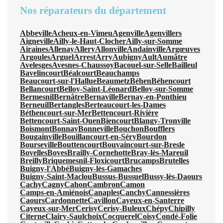
Nos réparateurs du département
Abbeville
Acheux-en-Vimeu
Agenville
Agenvillers
Aigneville
Ailly-le-Haut-Clocher
Ailly-sur-Somme
Airaines
Allenay
Allery
Allonville
Andainville
Argœuves
Argoules
Arguel
Arrest
Arry
Aubigny
Ault
Aumâtre
Avelesges
Avesnes-Chaussoy
Bacouel-sur-Selle
Bailleul
Bavelincourt
Béalcourt
Beauchamps
Beaucourt-sur-l'Hallue
Beaumetz
Béhen
Béhencourt
Bellancourt
Belloy-Saint-Léonard
Belloy-sur-Somme
Bermesnil
Bernâtre
Bernaville
Bernay-en-Ponthieu
Berneuil
Bertangles
Berteaucourt-les-Dames
Béthencourt-sur-Mer
Bettencourt-Rivière
Bettencourt-Saint-Ouen
Biencourt
Blangy-Tronville
Boismont
Bonnay
Bonneville
Bouchon
Boufflers
Bougainville
Bouillancourt-en-Séry
Bourdon
Bourseville
Bouttencourt
Bouvaincourt-sur-Bresle
Bovelles
Boves
Brailly-Cornehotte
Bray-lès-Mareuil
Breilly
Briquemesnil-Floxicourt
Brucamps
Brutelles
Buigny-l'Abbé
Buigny-lès-Gamaches
Buigny-Saint-Maclou
Bussus-Bussuel
Bussy-lès-Daours
Cachy
Cagny
Cahon
Cambron
Camon
Camps-en-Amiénois
Canaples
Canchy
Cannessières
Caours
Cardonnette
Cavillon
Cayeux-en-Santerre
Cayeux-sur-Mer
Cerisy
Cerisy-Buleux
Chépy
Chipilly
Citerne
Clairy-Saulchoix
Cocquerel
Coisy
Condé-Folie