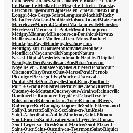
Lanchères
Lanches-Saint-Hilaire
Le Boisle
Le Crotoy
Le Hamel
Le Meillard
Le Mesge
Le Titre
Le Translay
Liercourt
Ligescourt
Lignières-en-Vimeu
Limeux
Long
Longpré-les-Corps-Saints
Longueau
Machiel
Machy
Maisnières
Maison-Ponthieu
Maison-Roland
Maizicourt
Marcelcave
Mareuil-Caubert
Martainneville
Méneslies
Mérélessart
Méricourt-l'Abbé
Mesnil-Domqueur
Métigny
Miannay
Millencourt-en-Ponthieu
Mirvaux
Molliens-au-Bois
Molliens-Dreuil
Mons-Boubert
Montagne-Fayel
Montigny-les-Jongleurs
Montigny-sur-l'Hallue
Montonvillers
Mouflers
Mouflières
Moyenneville
Nampont
Naours
Nesle-l'Hôpital
Neslette
Neufmoulin
Neuilly-l'Hôpital
Neuilly-le-Dien
Neuville-au-Bois
Nibas
Nouvion
Noyelles-en-Chaussée
Noyelles-sur-Mer
Ochancourt
Oisemont
Oissy
Oneux
Oust-Marest
Pendé
Pernois
Picquigny
Pierregot
Pissy
Ponches-Estruval
Pont-de-Metz
Pont-Noyelles
Pont-Remy
Ponthoile
Port-le-Grand
Poulainville
Prouville
Quend
Querrieu
Quesnoy-le-Montant
Quesnoy-sur-Airaines
Rainneville
Ramburelles
Rambures
Regnière-Écluse
Revelles
Ribeaucourt
Ribemont-sur-Ancre
Riencourt
Rivery
Rubempré
Rue
Rumigny
Saigneville
Sailly-Flibeaucourt
Sailly-Laurette
Sailly-le-Sec
Sains-en-Amiénois
Saint-Acheul
Saint-Aubin-Montenoy
Saint-Blimont
Saint-Fuscien
Saint-Gratien
Saint-Léger-lès-Domart
Saint-Léger-sur-Bresle
Saint-Maulvis
Saint-Maxent
Saint-Ouen
Saint-Quentin-en-Tourmont
Saint-Riquier