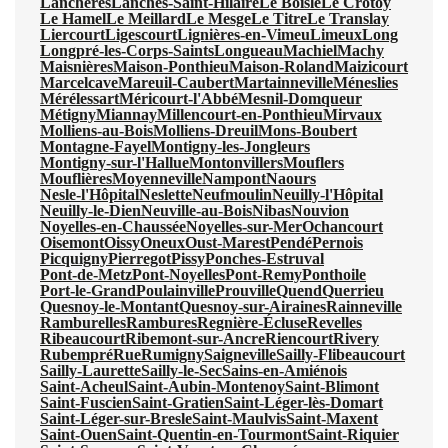
Lanchères
Lanches-Saint-Hilaire
Le Boisle
Le Crotoy
Le Hamel
Le Meillard
Le Mesge
Le Titre
Le Translay
Liercourt
Ligescourt
Lignières-en-Vimeu
Limeux
Long
Longpré-les-Corps-Saints
Longueau
Machiel
Machy
Maisnières
Maison-Ponthieu
Maison-Roland
Maizicourt
Marcelcave
Mareuil-Caubert
Martainneville
Méneslies
Mérélessart
Méricourt-l'Abbé
Mesnil-Domqueur
Métigny
Miannay
Millencourt-en-Ponthieu
Mirvaux
Molliens-au-Bois
Molliens-Dreuil
Mons-Boubert
Montagne-Fayel
Montigny-les-Jongleurs
Montigny-sur-l'Hallue
Montonvillers
Mouflers
Mouflières
Moyenneville
Nampont
Naours
Nesle-l'Hôpital
Neslette
Neufmoulin
Neuilly-l'Hôpital
Neuilly-le-Dien
Neuville-au-Bois
Nibas
Nouvion
Noyelles-en-Chaussée
Noyelles-sur-Mer
Ochancourt
Oisemont
Oissy
Oneux
Oust-Marest
Pendé
Pernois
Picquigny
Pierregot
Pissy
Ponches-Estruval
Pont-de-Metz
Pont-Noyelles
Pont-Remy
Ponthoile
Port-le-Grand
Poulainville
Prouville
Quend
Querrieu
Quesnoy-le-Montant
Quesnoy-sur-Airaines
Rainneville
Ramburelles
Rambures
Regnière-Écluse
Revelles
Ribeaucourt
Ribemont-sur-Ancre
Riencourt
Rivery
Rubempré
Rue
Rumigny
Saigneville
Sailly-Flibeaucourt
Sailly-Laurette
Sailly-le-Sec
Sains-en-Amiénois
Saint-Acheul
Saint-Aubin-Montenoy
Saint-Blimont
Saint-Fuscien
Saint-Gratien
Saint-Léger-lès-Domart
Saint-Léger-sur-Bresle
Saint-Maulvis
Saint-Maxent
Saint-Ouen
Saint-Quentin-en-Tourmont
Saint-Riquier