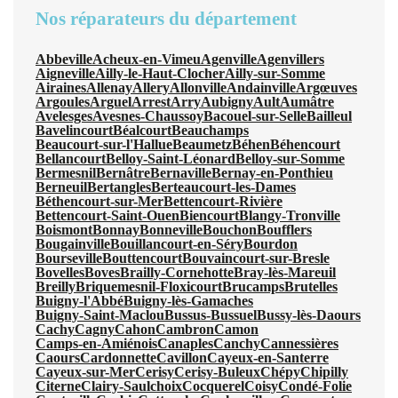
Nos réparateurs du département
Abbeville
Acheux-en-Vimeu
Agenville
Agenvillers
Aigneville
Ailly-le-Haut-Clocher
Ailly-sur-Somme
Airaines
Allenay
Allery
Allonville
Andainville
Argœuves
Argoules
Arguel
Arrest
Arry
Aubigny
Ault
Aumâtre
Avelesges
Avesnes-Chaussoy
Bacouel-sur-Selle
Bailleul
Bavelincourt
Béalcourt
Beauchamps
Beaucourt-sur-l'Hallue
Beaumetz
Béhen
Béhencourt
Bellancourt
Belloy-Saint-Léonard
Belloy-sur-Somme
Bermesnil
Bernâtre
Bernaville
Bernay-en-Ponthieu
Berneuil
Bertangles
Berteaucourt-les-Dames
Béthencourt-sur-Mer
Bettencourt-Rivière
Bettencourt-Saint-Ouen
Biencourt
Blangy-Tronville
Boismont
Bonnay
Bonneville
Bouchon
Boufflers
Bougainville
Bouillancourt-en-Séry
Bourdon
Bourseville
Bouttencourt
Bouvaincourt-sur-Bresle
Bovelles
Boves
Brailly-Cornehotte
Bray-lès-Mareuil
Breilly
Briquemesnil-Floxicourt
Brucamps
Brutelles
Buigny-l'Abbé
Buigny-lès-Gamaches
Buigny-Saint-Maclou
Bussus-Bussuel
Bussy-lès-Daours
Cachy
Cagny
Cahon
Cambron
Camon
Camps-en-Amiénois
Canaples
Canchy
Cannessières
Caours
Cardonnette
Cavillon
Cayeux-en-Santerre
Cayeux-sur-Mer
Cerisy
Cerisy-Buleux
Chépy
Chipilly
Citerne
Clairy-Saulchoix
Cocquerel
Coisy
Condé-Folie