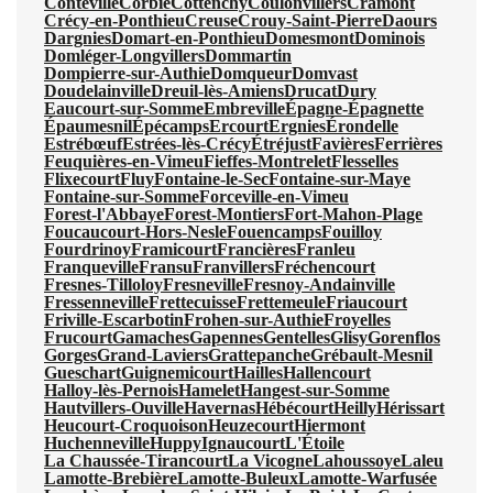
Conteville
Corbie
Cottenchy
Coulonvillers
Cramont
Crécy-en-Ponthieu
Creuse
Crouy-Saint-Pierre
Daours
Dargnies
Domart-en-Ponthieu
Domesmont
Dominois
Domléger-Longvillers
Dommartin
Dompierre-sur-Authie
Domqueur
Domvast
Doudelainville
Dreuil-lès-Amiens
Drucat
Dury
Eaucourt-sur-Somme
Embreville
Épagne-Épagnette
Épaumesnil
Épécamps
Ercourt
Ergnies
Érondelle
Estrébœuf
Estrées-lès-Crécy
Étréjust
Favières
Ferrières
Feuquières-en-Vimeu
Fieffes-Montrelet
Flesselles
Flixecourt
Fluy
Fontaine-le-Sec
Fontaine-sur-Maye
Fontaine-sur-Somme
Forceville-en-Vimeu
Forest-l'Abbaye
Forest-Montiers
Fort-Mahon-Plage
Foucaucourt-Hors-Nesle
Fouencamps
Fouilloy
Fourdrinoy
Framicourt
Francières
Franleu
Franqueville
Fransu
Franvillers
Fréchencourt
Fresnes-Tilloloy
Fresneville
Fresnoy-Andainville
Fressenneville
Frettecuisse
Frettemeule
Friaucourt
Friville-Escarbotin
Frohen-sur-Authie
Froyelles
Frucourt
Gamaches
Gapennes
Gentelles
Glisy
Gorenflos
Gorges
Grand-Laviers
Grattepanche
Grébault-Mesnil
Gueschart
Guignemicourt
Hailles
Hallencourt
Halloy-lès-Pernois
Hamelet
Hangest-sur-Somme
Hautvillers-Ouville
Havernas
Hébécourt
Heilly
Hérissart
Heucourt-Croquoison
Heuzecourt
Hiermont
Huchenneville
Huppy
Ignaucourt
L'Étoile
La Chaussée-Tirancourt
La Vicogne
Lahoussoye
Laleu
Lamotte-Brebière
Lamotte-Buleux
Lamotte-Warfusée