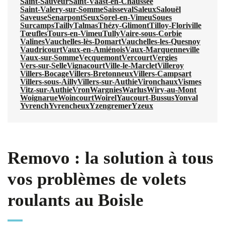
Saint-Sauveur
Saint-Vaast-en-Chaussée
Saint-Valery-sur-Somme
Saisseval
Saleux
Salouël
Saveuse
Senarpont
Seux
Sorel-en-Vimeu
Soues
Surcamps
Tailly
Talmas
Thézy-Glimont
Tilloy-Floriville
Tœufles
Tours-en-Vimeu
Tully
Vaire-sous-Corbie
Valines
Vauchelles-lès-Domart
Vauchelles-les-Quesnoy
Vaudricourt
Vaux-en-Amiénois
Vaux-Marquenneville
Vaux-sur-Somme
Vecquemont
Vercourt
Vergies
Vers-sur-Selle
Vignacourt
Ville-le-Marclet
Villeroy
Villers-Bocage
Villers-Bretonneux
Villers-Campsart
Villers-sous-Ailly
Villers-sur-Authie
Vironchaux
Vismes
Vitz-sur-Authie
Vron
Wargnies
Warlus
Wiry-au-Mont
Woignarue
Woincourt
Woirel
Yaucourt-Bussus
Yonval
Yvrench
Yvrencheux
Yzengremer
Yzeux
Removo : la solution à tous
vos problèmes de volets
roulants au Boisle