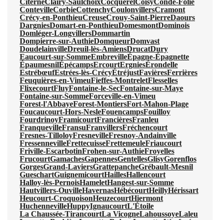
Citerne
Clairy-Saulchoix
Cocquerel
Coisy
Condé-Folie
Conteville
Corbie
Cottenchy
Coulonvillers
Cramont
Crécy-en-Ponthieu
Creuse
Crouy-Saint-Pierre
Daours
Dargnies
Domart-en-Ponthieu
Domesmont
Dominois
Domléger-Longvillers
Dommartin
Dompierre-sur-Authie
Domqueur
Domvast
Doudelainville
Dreuil-lès-Amiens
Drucat
Dury
Eaucourt-sur-Somme
Embreville
Épagne-Épagnette
Épaumesnil
Épécamps
Ercourt
Ergnies
Érondelle
Estrébœuf
Estrées-lès-Crécy
Étréjust
Favières
Ferrières
Feuquières-en-Vimeu
Fieffes-Montrelet
Flesselles
Flixecourt
Fluy
Fontaine-le-Sec
Fontaine-sur-Maye
Fontaine-sur-Somme
Forceville-en-Vimeu
Forest-l'Abbaye
Forest-Montiers
Fort-Mahon-Plage
Foucaucourt-Hors-Nesle
Fouencamps
Fouilloy
Fourdrinoy
Framicourt
Francières
Franleu
Franqueville
Fransu
Franvillers
Fréchencourt
Fresnes-Tilloloy
Fresneville
Fresnoy-Andainville
Fressenneville
Frettecuisse
Frettemeule
Friaucourt
Friville-Escarbotin
Frohen-sur-Authie
Froyelles
Frucourt
Gamaches
Gapennes
Gentelles
Glisy
Gorenflos
Gorges
Grand-Laviers
Grattepanche
Grébault-Mesnil
Gueschart
Guignemicourt
Hailles
Hallencourt
Halloy-lès-Pernois
Hamelet
Hangest-sur-Somme
Hautvillers-Ouville
Havernas
Hébécourt
Heilly
Hérissart
Heucourt-Croquoison
Heuzecourt
Hiermont
Huchenneville
Huppy
Ignaucourt
L'Étoile
La Chaussée-Tirancourt
La Vicogne
Lahoussoye
Laleu