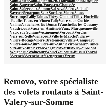
Saint-Ouen
Saint-Quentin-en-Tourmont
Saint-Riquier
Saint-Sauveur
Saint-Vaast-en-Chaussée
Saint-Valery-sur-Somme
Saisseval
Saleux
Salouël
Saveuse
Senarpont
Seux
Sorel-en-Vimeu
Soues
Surcamps
Tailly
Talmas
Thézy-Glimont
Tilloy-Floriville
Tœufles
Tours-en-Vimeu
Tully
Vaire-sous-Corbie
Valines
Vauchelles-lès-Domart
Vauchelles-les-Quesnoy
Vaudricourt
Vaux-en-Amiénois
Vaux-Marquenneville
Vaux-sur-Somme
Vecquemont
Vercourt
Vergies
Vers-sur-Selle
Vignacourt
Ville-le-Marclet
Villeroy
Villers-Bocage
Villers-Bretonneux
Villers-Campsart
Villers-sous-Ailly
Villers-sur-Authie
Vironchaux
Vismes
Vitz-sur-Authie
Vron
Wargnies
Warlus
Wiry-au-Mont
Woignarue
Woincourt
Woirel
Yaucourt-Bussus
Yonval
Yvrench
Yvrencheux
Yzengremer
Yzeux
Removo, votre spécialiste
des volets roulants à Saint-
Valery-sur-Somme