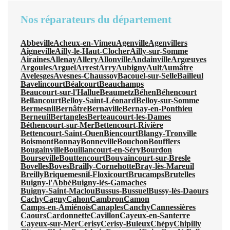
Nos réparateurs du département
Abbeville
Acheux-en-Vimeu
Agenville
Agenvillers
Aigneville
Ailly-le-Haut-Clocher
Ailly-sur-Somme
Airaines
Allenay
Allery
Allonville
Andainville
Argœuves
Argoules
Arguel
Arrest
Arry
Aubigny
Ault
Aumâtre
Avelesges
Avesnes-Chaussoy
Bacouel-sur-Selle
Bailleul
Bavelincourt
Béalcourt
Beauchamps
Beaucourt-sur-l'Hallue
Beaumetz
Béhen
Béhencourt
Bellancourt
Belloy-Saint-Léonard
Belloy-sur-Somme
Bermesnil
Bernâtre
Bernaville
Bernay-en-Ponthieu
Berneuil
Bertangles
Berteaucourt-les-Dames
Béthencourt-sur-Mer
Bettencourt-Rivière
Bettencourt-Saint-Ouen
Biencourt
Blangy-Tronville
Boismont
Bonnay
Bonneville
Bouchon
Boufflers
Bougainville
Bouillancourt-en-Séry
Bourdon
Bourseville
Bouttencourt
Bouvaincourt-sur-Bresle
Bovelles
Boves
Brailly-Cornehotte
Bray-lès-Mareuil
Breilly
Briquemesnil-Floxicourt
Brucamps
Brutelles
Buigny-l'Abbé
Buigny-lès-Gamaches
Buigny-Saint-Maclou
Bussus-Bussuel
Bussy-lès-Daours
Cachy
Cagny
Cahon
Cambron
Camon
Camps-en-Amiénois
Canaples
Canchy
Cannessières
Caours
Cardonnette
Cavillon
Cayeux-en-Santerre
Cayeux-sur-Mer
Cerisy
Cerisy-Buleux
Chépy
Chipilly