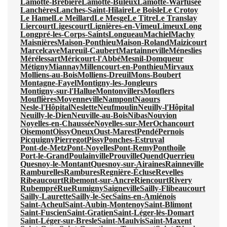
Lamotte-Brebière
Lamotte-Buleux
Lamotte-Warfusée
Lanchères
Lanches-Saint-Hilaire
Le Boisle
Le Crotoy
Le Hamel
Le Meillard
Le Mesge
Le Titre
Le Translay
Liercourt
Ligescourt
Lignières-en-Vimeu
Limeux
Long
Longpré-les-Corps-Saints
Longueau
Machiel
Machy
Maisnières
Maison-Ponthieu
Maison-Roland
Maizicourt
Marcelcave
Mareuil-Caubert
Martainneville
Méneslies
Mérélessart
Méricourt-l'Abbé
Mesnil-Domqueur
Métigny
Miannay
Millencourt-en-Ponthieu
Mirvaux
Molliens-au-Bois
Molliens-Dreuil
Mons-Boubert
Montagne-Fayel
Montigny-les-Jongleurs
Montigny-sur-l'Hallue
Montonvillers
Mouflers
Mouflières
Moyenneville
Nampont
Naours
Nesle-l'Hôpital
Neslette
Neufmoulin
Neuilly-l'Hôpital
Neuilly-le-Dien
Neuville-au-Bois
Nibas
Nouvion
Noyelles-en-Chaussée
Noyelles-sur-Mer
Ochancourt
Oisemont
Oissy
Oneux
Oust-Marest
Pendé
Pernois
Picquigny
Pierregot
Pissy
Ponches-Estruval
Pont-de-Metz
Pont-Noyelles
Pont-Remy
Ponthoile
Port-le-Grand
Poulainville
Prouville
Quend
Querrieu
Quesnoy-le-Montant
Quesnoy-sur-Airaines
Rainneville
Ramburelles
Rambures
Regnière-Écluse
Revelles
Ribeaucourt
Ribemont-sur-Ancre
Riencourt
Rivery
Rubempré
Rue
Rumigny
Saigneville
Sailly-Flibeaucourt
Sailly-Laurette
Sailly-le-Sec
Sains-en-Amiénois
Saint-Acheul
Saint-Aubin-Montenoy
Saint-Blimont
Saint-Fuscien
Saint-Gratien
Saint-Léger-lès-Domart
Saint-Léger-sur-Bresle
Saint-Maulvis
Saint-Maxent