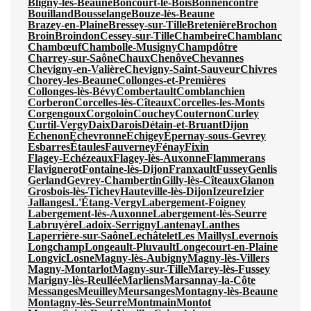
Bligny-lès-Beaune
Boncourt-le-Bois
Bonnencontre
Bouilland
Bousselange
Bouze-lès-Beaune
Brazey-en-Plaine
Bressey-sur-Tille
Bretenière
Brochon
Broin
Broindon
Cessey-sur-Tille
Chambeire
Chamblanc
Chambœuf
Chambolle-Musigny
Champdôtre
Charrey-sur-Saône
Chaux
Chenôve
Chevannes
Chevigny-en-Valière
Chevigny-Saint-Sauveur
Chivres
Chorey-les-Beaune
Collonges-et-Premières
Collonges-lès-Bévy
Combertault
Comblanchien
Corberon
Corcelles-lès-Cîteaux
Corcelles-les-Monts
Corgengoux
Corgoloin
Couchey
Couternon
Curley
Curtil-Vergy
Daix
Darois
Détain-et-Bruant
Dijon
Échenon
Échevronne
Échigey
Épernay-sous-Gevrey
Esbarres
Étaules
Fauverney
Fénay
Fixin
Flagey-Echézeaux
Flagey-lès-Auxonne
Flammerans
Flavignerot
Fontaine-lès-Dijon
Franxault
Fussey
Genlis
Gerland
Gevrey-Chambertin
Gilly-lès-Cîteaux
Glanon
Grosbois-lès-Tichey
Hauteville-lès-Dijon
Izeure
Izier
Jallanges
L'Étang-Vergy
Labergement-Foigney
Labergement-lès-Auxonne
Labergement-lès-Seurre
Labruyère
Ladoix-Serrigny
Lantenay
Lanthes
Laperrière-sur-Saône
Lechâtelet
Les Maillys
Levernois
Longchamp
Longeault-Pluvault
Longecourt-en-Plaine
Longvic
Losne
Magny-lès-Aubigny
Magny-lès-Villers
Magny-Montarlot
Magny-sur-Tille
Marey-lès-Fussey
Marigny-lès-Reullée
Marliens
Marsannay-la-Côte
Messanges
Meuilley
Meursanges
Montagny-lès-Beaune
Montagny-lès-Seurre
Montmain
Montot