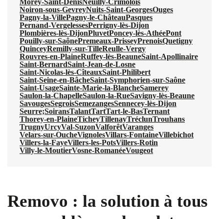
Morey-Saint-Denis
Neuilly-Crimolois
Noiron-sous-Gevrey
Nuits-Saint-Georges
Ouges
Pagny-la-Ville
Pagny-le-Château
Pasques
Pernand-Vergelesses
Perrigny-lès-Dijon
Plombières-lès-Dijon
Pluvet
Poncey-lès-Athée
Pont
Pouilly-sur-Saône
Premeaux-Prissey
Prenois
Quetigny
Quincey
Remilly-sur-Tille
Reulle-Vergy
Rouvres-en-Plaine
Ruffey-lès-Beaune
Saint-Apollinaire
Saint-Bernard
Saint-Jean-de-Losne
Saint-Nicolas-lès-Cîteaux
Saint-Philibert
Saint-Seine-en-Bâche
Saint-Symphorien-sur-Saône
Saint-Usage
Sainte-Marie-la-Blanche
Samerey
Saulon-la-Chapelle
Saulon-la-Rue
Savigny-lès-Beaune
Savouges
Segrois
Semezanges
Sennecey-lès-Dijon
Seurre;
Soirans
Talant
Tart
Tart-le-Bas
Ternant
Thorey-en-Plaine
Tichey
Tillenay
Tréclun
Trouhans
Trugny
Urcy
Val-Suzon
Valforêt
Varanges
Velars-sur-Ouche
Vignoles
Villars-Fontaine
Villebichot
Villers-la-Faye
Villers-les-Pots
Villers-Rotin
Villy-le-Moutier
Vosne-Romanée
Vougeot
Removo : la solution à tous