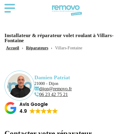
Installateur & réparateur volet roulant à Villars-
Fontaine
Accueil
›
Réparateurs
›
Villars-Fontaine
Damien Patriat
21000 - Dijon
dijon@removo.fr
06 23 42 75 21
Avis Google
4.9
Contacter votre réparateur