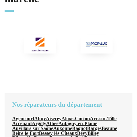
Nos réparateurs du département
Agencourt
Ahuy
Aiserey
Aloxe-Corton
Arc-sur-Tille
Arcenant
Argilly
Athée
Aubigny-en-Plaine
Auvillars-sur-Saône
Auxonne
Bagnot
Barges
Beaune
Beire-le-Fort
Bessey-lès-Cîteaux
Bévy
Billey