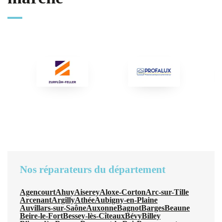
Nos réparateurs du département
Agencourt
Ahuy
Aiserey
Aloxe-Corton
Arc-sur-Tille
Arcenant
Argilly
Athée
Aubigny-en-Plaine
Auvillars-sur-Saône
Auxonne
Bagnot
Barges
Beaune
Beire-le-Fort
Bessey-lès-Cîteaux
Bévy
Billey