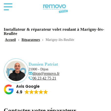
Installateur & réparateur volet roulant à Marigny-lès-
Reullée
Accueil
›
Réparateurs
›
Marigny-lès-Reullée
Damien Patriat
21000 - Dijon
dijon@removo.fr
06 23 42 75 21
Avis Google
4.9
Contacter votre réparateur