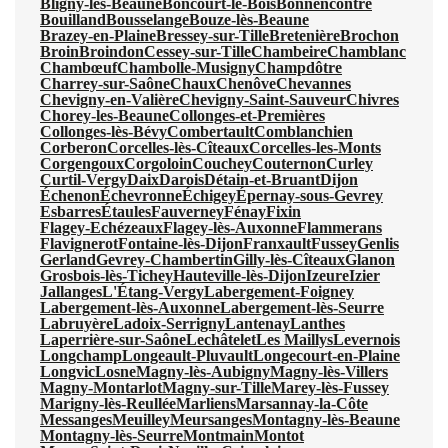
Bligny-lès-Beaune
Boncourt-le-Bois
Bonnencontre
Bouilland
Bousselange
Bouze-lès-Beaune
Brazey-en-Plaine
Bressey-sur-Tille
Bretenière
Brochon
Broin
Broindon
Cessey-sur-Tille
Chambeire
Chamblanc
Chambœuf
Chambolle-Musigny
Champdôtre
Charrey-sur-Saône
Chaux
Chenôve
Chevannes
Chevigny-en-Valière
Chevigny-Saint-Sauveur
Chivres
Chorey-les-Beaune
Collonges-et-Premières
Collonges-lès-Bévy
Combertault
Comblanchien
Corberon
Corcelles-lès-Cîteaux
Corcelles-les-Monts
Corgengoux
Corgoloin
Couchey
Couternon
Curley
Curtil-Vergy
Daix
Darois
Détain-et-Bruant
Dijon
Échenon
Échevronne
Échigey
Épernay-sous-Gevrey
Esbarres
Étaules
Fauverney
Fénay
Fixin
Flagey-Echézeaux
Flagey-lès-Auxonne
Flammerans
Flavignerot
Fontaine-lès-Dijon
Franxault
Fussey
Genlis
Gerland
Gevrey-Chambertin
Gilly-lès-Cîteaux
Glanon
Grosbois-lès-Tichey
Hauteville-lès-Dijon
Izeure
Izier
Jallanges
L'Étang-Vergy
Labergement-Foigney
Labergement-lès-Auxonne
Labergement-lès-Seurre
Labruyère
Ladoix-Serrigny
Lantenay
Lanthes
Laperrière-sur-Saône
Lechâtelet
Les Maillys
Levernois
Longchamp
Longeault-Pluvault
Longecourt-en-Plaine
Longvic
Losne
Magny-lès-Aubigny
Magny-lès-Villers
Magny-Montarlot
Magny-sur-Tille
Marey-lès-Fussey
Marigny-lès-Reullée
Marliens
Marsannay-la-Côte
Messanges
Meuilley
Meursanges
Montagny-lès-Beaune
Montagny-lès-Seurre
Montmain
Montot