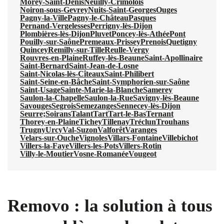
Morey-Saint-Denis
Neuilly-Crimolois
Noiron-sous-Gevrey
Nuits-Saint-Georges
Ouges
Pagny-la-Ville
Pagny-le-Château
Pasques
Pernand-Vergelesses
Perrigny-lès-Dijon
Plombières-lès-Dijon
Pluvet
Poncey-lès-Athée
Pont
Pouilly-sur-Saône
Premeaux-Prissey
Prenois
Quetigny
Quincey
Remilly-sur-Tille
Reulle-Vergy
Rouvres-en-Plaine
Ruffey-lès-Beaune
Saint-Apollinaire
Saint-Bernard
Saint-Jean-de-Losne
Saint-Nicolas-lès-Cîteaux
Saint-Philibert
Saint-Seine-en-Bâche
Saint-Symphorien-sur-Saône
Saint-Usage
Sainte-Marie-la-Blanche
Samerey
Saulon-la-Chapelle
Saulon-la-Rue
Savigny-lès-Beaune
Savouges
Segrois
Semezanges
Sennecey-lès-Dijon
Seurre;
Soirans
Talant
Tart
Tart-le-Bas
Ternant
Thorey-en-Plaine
Tichey
Tillenay
Tréclun
Trouhans
Trugny
Urcy
Val-Suzon
Valforêt
Varanges
Velars-sur-Ouche
Vignoles
Villars-Fontaine
Villebichot
Villers-la-Faye
Villers-les-Pots
Villers-Rotin
Villy-le-Moutier
Vosne-Romanée
Vougeot
Removo : la solution à tous