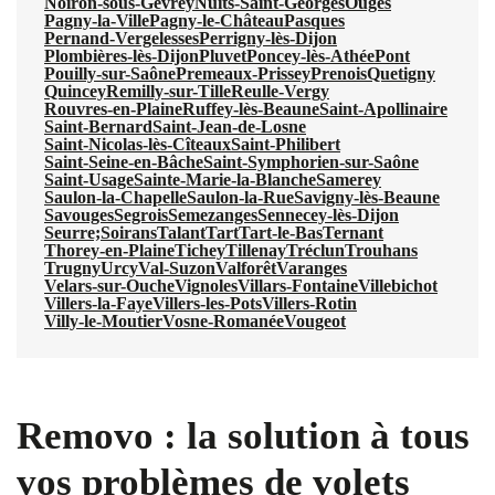
Noiron-sous-Gevrey
Nuits-Saint-Georges
Ouges
Pagny-la-Ville
Pagny-le-Château
Pasques
Pernand-Vergelesses
Perrigny-lès-Dijon
Plombières-lès-Dijon
Pluvet
Poncey-lès-Athée
Pont
Pouilly-sur-Saône
Premeaux-Prissey
Prenois
Quetigny
Quincey
Remilly-sur-Tille
Reulle-Vergy
Rouvres-en-Plaine
Ruffey-lès-Beaune
Saint-Apollinaire
Saint-Bernard
Saint-Jean-de-Losne
Saint-Nicolas-lès-Cîteaux
Saint-Philibert
Saint-Seine-en-Bâche
Saint-Symphorien-sur-Saône
Saint-Usage
Sainte-Marie-la-Blanche
Samerey
Saulon-la-Chapelle
Saulon-la-Rue
Savigny-lès-Beaune
Savouges
Segrois
Semezanges
Sennecey-lès-Dijon
Seurre;
Soirans
Talant
Tart
Tart-le-Bas
Ternant
Thorey-en-Plaine
Tichey
Tillenay
Tréclun
Trouhans
Trugny
Urcy
Val-Suzon
Valforêt
Varanges
Velars-sur-Ouche
Vignoles
Villars-Fontaine
Villebichot
Villers-la-Faye
Villers-les-Pots
Villers-Rotin
Villy-le-Moutier
Vosne-Romanée
Vougeot
Removo : la solution à tous
vos problèmes de volets