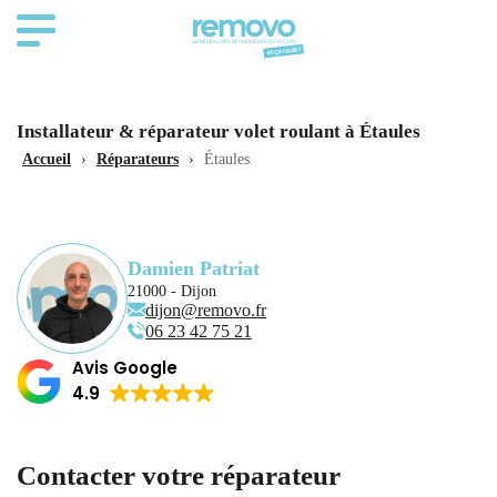
Installateur & réparateur volet roulant à Étaules
Accueil
›
Réparateurs
›
Étaules
Damien Patriat
21000 - Dijon
dijon@removo.fr
06 23 42 75 21
Avis Google
4.9
Contacter votre réparateur