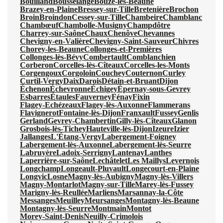
Bouilland
Bousselange
Bouze-lès-Beaune
Brazey-en-Plaine
Bressey-sur-Tille
Bretenière
Brochon
Broin
Broindon
Cessey-sur-Tille
Chambeire
Chamblanc
Chambœuf
Chambolle-Musigny
Champdôtre
Charrey-sur-Saône
Chaux
Chenôve
Chevannes
Chevigny-en-Valière
Chevigny-Saint-Sauveur
Chivres
Chorey-les-Beaune
Collonges-et-Premières
Collonges-lès-Bévy
Combertault
Comblanchien
Corberon
Corcelles-lès-Cîteaux
Corcelles-les-Monts
Corgengoux
Corgoloin
Couchey
Couternon
Curley
Curtil-Vergy
Daix
Darois
Détain-et-Bruant
Dijon
Échenon
Échevronne
Échigey
Épernay-sous-Gevrey
Esbarres
Étaules
Fauverney
Fénay
Fixin
Flagey-Echézeaux
Flagey-lès-Auxonne
Flammerans
Flavignerot
Fontaine-lès-Dijon
Franxault
Fussey
Genlis
Gerland
Gevrey-Chambertin
Gilly-lès-Cîteaux
Glanon
Grosbois-lès-Tichey
Hauteville-lès-Dijon
Izeure
Izier
Jallanges
L'Étang-Vergy
Labergement-Foigney
Labergement-lès-Auxonne
Labergement-lès-Seurre
Labruyère
Ladoix-Serrigny
Lantenay
Lanthes
Laperrière-sur-Saône
Lechâtelet
Les Maillys
Levernois
Longchamp
Longeault-Pluvault
Longecourt-en-Plaine
Longvic
Losne
Magny-lès-Aubigny
Magny-lès-Villers
Magny-Montarlot
Magny-sur-Tille
Marey-lès-Fussey
Marigny-lès-Reullée
Marliens
Marsannay-la-Côte
Messanges
Meuilley
Meursanges
Montagny-lès-Beaune
Montagny-lès-Seurre
Montmain
Montot
Morey-Saint-Denis
Neuilly-Crimolois