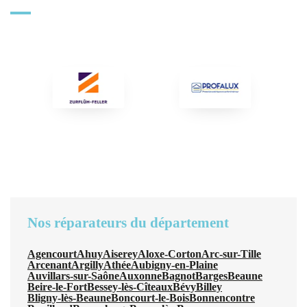
Nos réparateurs du département
Agencourt
Ahuy
Aiserey
Aloxe-Corton
Arc-sur-Tille
Arcenant
Argilly
Athée
Aubigny-en-Plaine
Auvillars-sur-Saône
Auxonne
Bagnot
Barges
Beaune
Beire-le-Fort
Bessey-lès-Cîteaux
Bévy
Billey
Bligny-lès-Beaune
Boncourt-le-Bois
Bonnencontre