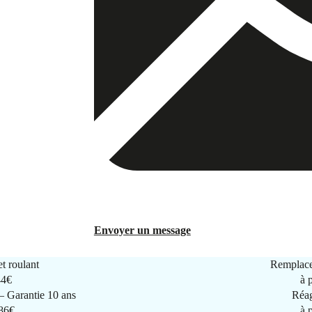
Envoyer un message
t roulant
Remplace
44€
à 
 Garantie 10 ans
Réag
286€
à 