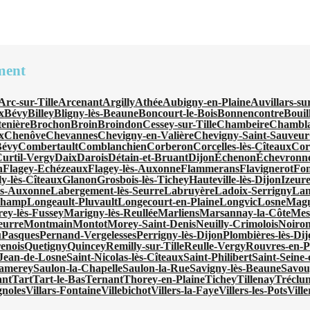
ment
Arc-sur-Tille
Arcenant
Argilly
Athée
Aubigny-en-Plaine
Auvillars-su
x
Bévy
Billey
Bligny-lès-Beaune
Boncourt-le-Bois
Bonnencontre
Bouil
tenière
Brochon
Broin
Broindon
Cessey-sur-Tille
Chambeire
Chambl
x
Chenôve
Chevannes
Chevigny-en-Valière
Chevigny-Saint-Sauveur
Bévy
Combertault
Comblanchien
Corberon
Corcelles-lès-Cîteaux
Cor
urtil-Vergy
Daix
Darois
Détain-et-Bruant
Dijon
Échenon
Échevronn
n
Flagey-Echézeaux
Flagey-lès-Auxonne
Flammerans
Flavignerot
Fon
ly-lès-Cîteaux
Glanon
Grosbois-lès-Tichey
Hauteville-lès-Dijon
Izeur
ès-Auxonne
Labergement-lès-Seurre
Labruyère
Ladoix-Serrigny
Lan
champ
Longeault-Pluvault
Longecourt-en-Plaine
Longvic
Losne
Magn
ey-lès-Fussey
Marigny-lès-Reullée
Marliens
Marsannay-la-Côte
Mes
eurre
Montmain
Montot
Morey-Saint-Denis
Neuilly-Crimolois
Noiron
u
Pasques
Pernand-Vergelesses
Perrigny-lès-Dijon
Plombières-lès-Di
enois
Quetigny
Quincey
Remilly-sur-Tille
Reulle-Vergy
Rouvres-en-P
-Jean-de-Losne
Saint-Nicolas-lès-Cîteaux
Saint-Philibert
Saint-Seine
amerey
Saulon-la-Chapelle
Saulon-la-Rue
Savigny-lès-Beaune
Savou
ant
Tart
Tart-le-Bas
Ternant
Thorey-en-Plaine
Tichey
Tillenay
Tréclu
gnoles
Villars-Fontaine
Villebichot
Villers-la-Faye
Villers-les-Pots
Vill