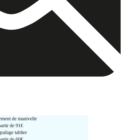
ment de manivelle
partir de
91€
rafage tablier
partir de
60€