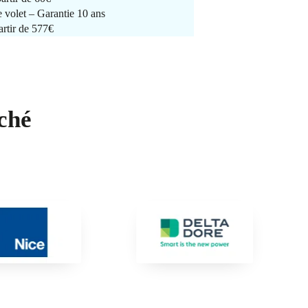
e volet – Garantie 10 ans
artir de 577€
ché