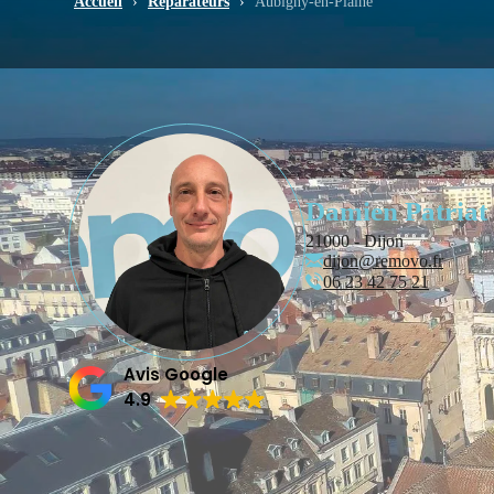
Accueil
›
Réparateurs
›
Aubigny-en-Plaine
Damien Patriat
21000 - Dijon
dijon@removo.fr
06 23 42 75 21
Avis Google
4.9