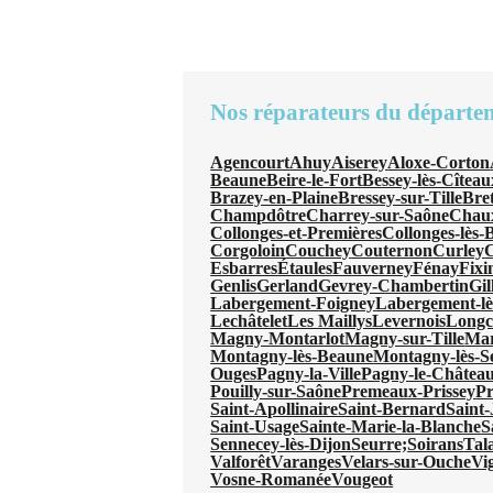
Nos réparateurs du départe
Agencourt
Ahuy
Aiserey
Aloxe-Corton
Beaune
Beire-le-Fort
Bessey-lès-Cîteau
Brazey-en-Plaine
Bressey-sur-Tille
Bre
Champdôtre
Charrey-sur-Saône
Chau
Collonges-et-Premières
Collonges-lès-
Corgoloin
Couchey
Couternon
Curley
C
Esbarres
Étaules
Fauverney
Fénay
Fixi
Genlis
Gerland
Gevrey-Chambertin
Gil
Labergement-Foigney
Labergement-l
Lechâtelet
Les Maillys
Levernois
Long
Magny-Montarlot
Magny-sur-Tille
Mar
Montagny-lès-Beaune
Montagny-lès-S
Ouges
Pagny-la-Ville
Pagny-le-Châtea
Pouilly-sur-Saône
Premeaux-Prissey
Pr
Saint-Apollinaire
Saint-Bernard
Saint
Saint-Usage
Sainte-Marie-la-Blanche
S
Sennecey-lès-Dijon
Seurre;
Soirans
Tal
Valforêt
Varanges
Velars-sur-Ouche
Vi
Vosne-Romanée
Vougeot