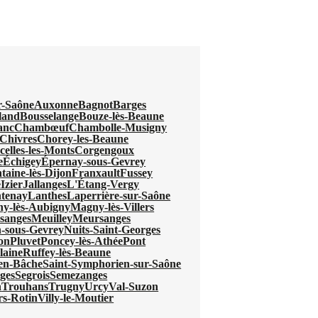
r-Saône
Auxonne
Bagnot
Barges
land
Bousselange
Bouze-lès-Beaune
anc
Chambœuf
Chambolle-Musigny
Chivres
Chorey-les-Beaune
celles-les-Monts
Corgengoux
e
Échigey
Épernay-sous-Gevrey
taine-lès-Dijon
Franxault
Fussey
e
Izier
Jallanges
L'Étang-Vergy
tenay
Lanthes
Laperrière-sur-Saône
y-lès-Aubigny
Magny-lès-Villers
sanges
Meuilley
Meursanges
-sous-Gevrey
Nuits-Saint-Georges
jon
Pluvet
Poncey-lès-Athée
Pont
laine
Ruffey-lès-Beaune
-en-Bâche
Saint-Symphorien-sur-Saône
ges
Segrois
Semezanges
n
Trouhans
Trugny
Urcy
Val-Suzon
ers-Rotin
Villy-le-Moutier