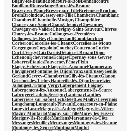
Bligny-lès-Beaune
Boncourt-le-Bois
Bonnencontre
Bouilland
Bousselange
Bouze-lès-Beaune
Brazey-en-Plaine
Bressey-sur-Tille
Bretenière
Brochon
Broin
Broindon
Cessey-sur-Tille
Chambeire
Chamblanc
Chambœuf
Chambolle-Musigny
Champdôtre
Charrey-sur-Saône
Chaux
Chenôve
Chevannes
Chevigny-en-Valière
Chevigny-Saint-Sauveur
Chivres
Chorey-les-Beaune
Collonges-et-Premières
Collonges-lès-Bévy
Combertault
Comblanchien
Corberon
Corcelles-lès-Cîteaux
Corcelles-les-Monts
Corgengoux
Corgoloin
Couchey
Couternon
Curley
Curtil-Vergy
Daix
Darois
Détain-et-Bruant
Dijon
Échenon
Échevronne
Échigey
Épernay-sous-Gevrey
Esbarres
Étaules
Fauverney
Fénay
Fixin
Flagey-Echézeaux
Flagey-lès-Auxonne
Flammerans
Flavignerot
Fontaine-lès-Dijon
Franxault
Fussey
Genlis
Gerland
Gevrey-Chambertin
Gilly-lès-Cîteaux
Glanon
Grosbois-lès-Tichey
Hauteville-lès-Dijon
Izeure
Izier
Jallanges
L'Étang-Vergy
Labergement-Foigney
Labergement-lès-Auxonne
Labergement-lès-Seurre
Labruyère
Ladoix-Serrigny
Lantenay
Lanthes
Laperrière-sur-Saône
Lechâtelet
Les Maillys
Levernois
Longchamp
Longeault-Pluvault
Longecourt-en-Plaine
Longvic
Losne
Magny-lès-Aubigny
Magny-lès-Villers
Magny-Montarlot
Magny-sur-Tille
Marey-lès-Fussey
Marigny-lès-Reullée
Marliens
Marsannay-la-Côte
Messanges
Meuilley
Meursanges
Montagny-lès-Beaune
Montagny-lès-Seurre
Montmain
Montot