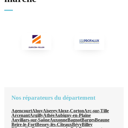
Nos réparateurs du département
Agencourt
Ahuy
Aiserey
Aloxe-Corton
Arc-sur-Tille
Arcenant
Argilly
Athée
Aubigny-en-Plaine
Auvillars-sur-Saône
Auxonne
Bagnot
Barges
Beaune
Beire-le-Fort
Bessey-lès-Cîteaux
Bévy
Billey