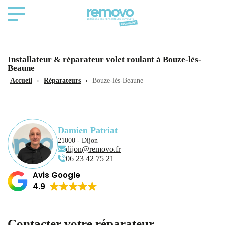
Installateur & réparateur volet roulant à Bouze-lès-
Beaune
Accueil
›
Réparateurs
›
Bouze-lès-Beaune
Damien Patriat
21000 - Dijon
dijon@removo.fr
06 23 42 75 21
Avis Google
4.9
Contacter votre réparateur