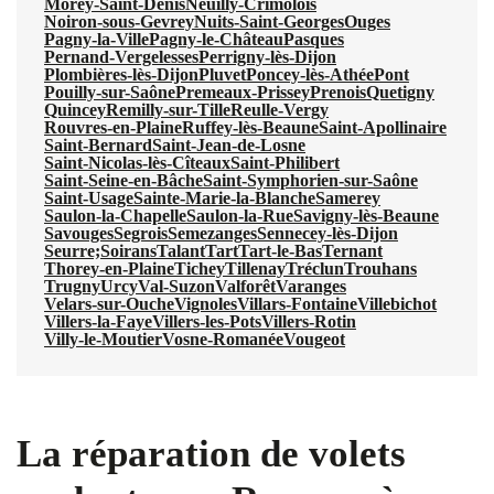
Morey-Saint-Denis
Neuilly-Crimolois
Noiron-sous-Gevrey
Nuits-Saint-Georges
Ouges
Pagny-la-Ville
Pagny-le-Château
Pasques
Pernand-Vergelesses
Perrigny-lès-Dijon
Plombières-lès-Dijon
Pluvet
Poncey-lès-Athée
Pont
Pouilly-sur-Saône
Premeaux-Prissey
Prenois
Quetigny
Quincey
Remilly-sur-Tille
Reulle-Vergy
Rouvres-en-Plaine
Ruffey-lès-Beaune
Saint-Apollinaire
Saint-Bernard
Saint-Jean-de-Losne
Saint-Nicolas-lès-Cîteaux
Saint-Philibert
Saint-Seine-en-Bâche
Saint-Symphorien-sur-Saône
Saint-Usage
Sainte-Marie-la-Blanche
Samerey
Saulon-la-Chapelle
Saulon-la-Rue
Savigny-lès-Beaune
Savouges
Segrois
Semezanges
Sennecey-lès-Dijon
Seurre;
Soirans
Talant
Tart
Tart-le-Bas
Ternant
Thorey-en-Plaine
Tichey
Tillenay
Tréclun
Trouhans
Trugny
Urcy
Val-Suzon
Valforêt
Varanges
Velars-sur-Ouche
Vignoles
Villars-Fontaine
Villebichot
Villers-la-Faye
Villers-les-Pots
Villers-Rotin
Villy-le-Moutier
Vosne-Romanée
Vougeot
La réparation de volets