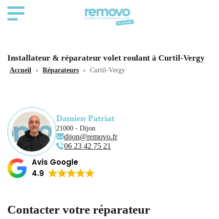
Installateur & réparateur volet roulant à Curtil-Vergy
Accueil
›
Réparateurs
›
Curtil-Vergy
Damien Patriat
21000 - Dijon
dijon@removo.fr
06 23 42 75 21
Avis Google
4.9
Contacter votre réparateur