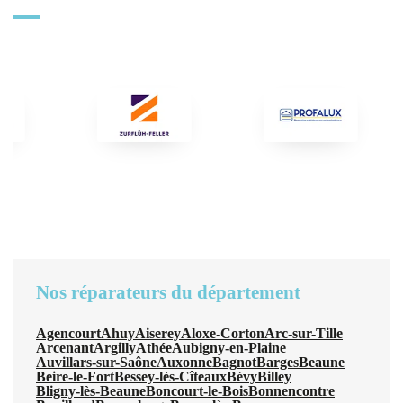
Nos réparateurs du département
Agencourt
Ahuy
Aiserey
Aloxe-Corton
Arc-sur-Tille
Arcenant
Argilly
Athée
Aubigny-en-Plaine
Auvillars-sur-Saône
Auxonne
Bagnot
Barges
Beaune
Beire-le-Fort
Bessey-lès-Cîteaux
Bévy
Billey
Bligny-lès-Beaune
Boncourt-le-Bois
Bonnencontre