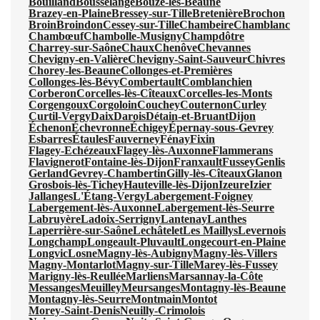
Bouilland
Bousselange
Bouze-lès-Beaune
Brazey-en-Plaine
Bressey-sur-Tille
Bretenière
Brochon
Broin
Broindon
Cessey-sur-Tille
Chambeire
Chamblanc
Chambœuf
Chambolle-Musigny
Champdôtre
Charrey-sur-Saône
Chaux
Chenôve
Chevannes
Chevigny-en-Valière
Chevigny-Saint-Sauveur
Chivres
Chorey-les-Beaune
Collonges-et-Premières
Collonges-lès-Bévy
Combertault
Comblanchien
Corberon
Corcelles-lès-Cîteaux
Corcelles-les-Monts
Corgengoux
Corgoloin
Couchey
Couternon
Curley
Curtil-Vergy
Daix
Darois
Détain-et-Bruant
Dijon
Échenon
Échevronne
Échigey
Épernay-sous-Gevrey
Esbarres
Étaules
Fauverney
Fénay
Fixin
Flagey-Echézeaux
Flagey-lès-Auxonne
Flammerans
Flavignerot
Fontaine-lès-Dijon
Franxault
Fussey
Genlis
Gerland
Gevrey-Chambertin
Gilly-lès-Cîteaux
Glanon
Grosbois-lès-Tichey
Hauteville-lès-Dijon
Izeure
Izier
Jallanges
L'Étang-Vergy
Labergement-Foigney
Labergement-lès-Auxonne
Labergement-lès-Seurre
Labruyère
Ladoix-Serrigny
Lantenay
Lanthes
Laperrière-sur-Saône
Lechâtelet
Les Maillys
Levernois
Longchamp
Longeault-Pluvault
Longecourt-en-Plaine
Longvic
Losne
Magny-lès-Aubigny
Magny-lès-Villers
Magny-Montarlot
Magny-sur-Tille
Marey-lès-Fussey
Marigny-lès-Reullée
Marliens
Marsannay-la-Côte
Messanges
Meuilley
Meursanges
Montagny-lès-Beaune
Montagny-lès-Seurre
Montmain
Montot
Morey-Saint-Denis
Neuilly-Crimolois