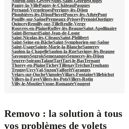
Noiron-sous-Gevrey
Nuits-Saint-Georges
Ouges
Pagny-la-Ville
Pagny-le-Château
Pasques
Pernand-Vergelesses
Perrigny-lès-Dijon
Plombières-lès-Dijon
Pluvet
Poncey-lès-Athée
Pont
Pouilly-sur-Saône
Premeaux-Prissey
Prenois
Quetigny
Quincey
Remilly-sur-Tille
Reulle-Vergy
Rouvres-en-Plaine
Ruffey-lès-Beaune
Saint-Apollinaire
Saint-Bernard
Saint-Jean-de-Losne
Saint-Nicolas-lès-Cîteaux
Saint-Philibert
Saint-Seine-en-Bâche
Saint-Symphorien-sur-Saône
Saint-Usage
Sainte-Marie-la-Blanche
Samerey
Saulon-la-Chapelle
Saulon-la-Rue
Savigny-lès-Beaune
Savouges
Segrois
Semezanges
Sennecey-lès-Dijon
Seurre;
Soirans
Talant
Tart
Tart-le-Bas
Ternant
Thorey-en-Plaine
Tichey
Tillenay
Tréclun
Trouhans
Trugny
Urcy
Val-Suzon
Valforêt
Varanges
Velars-sur-Ouche
Vignoles
Villars-Fontaine
Villebichot
Villers-la-Faye
Villers-les-Pots
Villers-Rotin
Villy-le-Moutier
Vosne-Romanée
Vougeot
Removo : la solution à tous
vos problèmes de volets