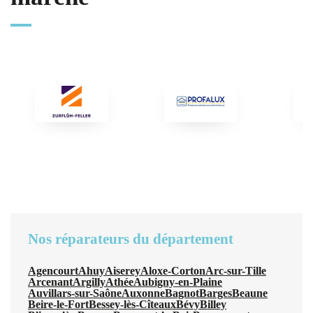
Nos réparateurs du département
Agencourt
Ahuy
Aiserey
Aloxe-Corton
Arc-sur-Tille
Arcenant
Argilly
Athée
Aubigny-en-Plaine
Auvillars-sur-Saône
Auxonne
Bagnot
Barges
Beaune
Beire-le-Fort
Bessey-lès-Cîteaux
Bévy
Billey