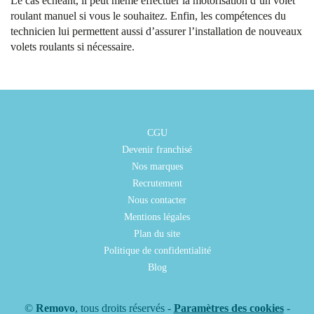
Le cas échéant, il peut même effectuer la motorisation d’un volet
roulant manuel si vous le souhaitez. Enfin, les compétences du
technicien lui permettent aussi d’assurer l’installation de nouveaux
volets roulants si nécessaire.
CGU
Devenir franchisé
Nos marques
Recrutement
Nous contacter
Mentions légales
Plan du site
Politique de confidentialité
Blog
©
Removo
, tous droits réservés -
Paramètres des cookies
-