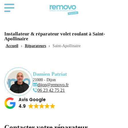
Installateur & réparateur volet roulant à Saint-
Apollinaire
Accueil
›
Réparateurs
›
Saint-Apollinaire
Damien Patriat
21000 - Dijon
dijon@removo.fr
06 23 42 75 21
Avis Google
4.9
Contacter votre réparateur