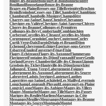
Bligny-lès-Beaune
Boncourt-le-Bois
Bonnencontre
Bouilland
Bousselange
Bouze-lès-Beaune
Brazey-en-Plaine
Bressey-sur-Tille
Bretenière
Brochon
Broin
Broindon
Cessey-sur-Tille
Chambeire
Chamblanc
Chambœuf
Chambolle-Musigny
Champdôtre
Charrey-sur-Saône
Chaux
Chenôve
Chevannes
Chevigny-en-Valière
Chevigny-Saint-Sauveur
Chivres
Chorey-les-Beaune
Collonges-et-Premières
Collonges-lès-Bévy
Combertault
Comblanchien
Corberon
Corcelles-lès-Cîteaux
Corcelles-les-Monts
Corgengoux
Corgoloin
Couchey
Couternon
Curley
Curtil-Vergy
Daix
Darois
Détain-et-Bruant
Dijon
Échenon
Échevronne
Échigey
Épernay-sous-Gevrey
Esbarres
Étaules
Fauverney
Fénay
Fixin
Flagey-Echézeaux
Flagey-lès-Auxonne
Flammerans
Flavignerot
Fontaine-lès-Dijon
Franxault
Fussey
Genlis
Gerland
Gevrey-Chambertin
Gilly-lès-Cîteaux
Glanon
Grosbois-lès-Tichey
Hauteville-lès-Dijon
Izeure
Izier
Jallanges
L'Étang-Vergy
Labergement-Foigney
Labergement-lès-Auxonne
Labergement-lès-Seurre
Labruyère
Ladoix-Serrigny
Lantenay
Lanthes
Laperrière-sur-Saône
Lechâtelet
Les Maillys
Levernois
Longchamp
Longeault-Pluvault
Longecourt-en-Plaine
Longvic
Losne
Magny-lès-Aubigny
Magny-lès-Villers
Magny-Montarlot
Magny-sur-Tille
Marey-lès-Fussey
Marigny-lès-Reullée
Marliens
Marsannay-la-Côte
Messanges
Meuilley
Meursanges
Montagny-lès-Beaune
Montagny-lès-Seurre
Montmain
Montot