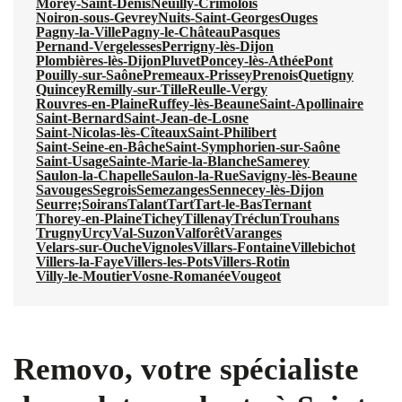
Morey-Saint-Denis
Neuilly-Crimolois
Noiron-sous-Gevrey
Nuits-Saint-Georges
Ouges
Pagny-la-Ville
Pagny-le-Château
Pasques
Pernand-Vergelesses
Perrigny-lès-Dijon
Plombières-lès-Dijon
Pluvet
Poncey-lès-Athée
Pont
Pouilly-sur-Saône
Premeaux-Prissey
Prenois
Quetigny
Quincey
Remilly-sur-Tille
Reulle-Vergy
Rouvres-en-Plaine
Ruffey-lès-Beaune
Saint-Apollinaire
Saint-Bernard
Saint-Jean-de-Losne
Saint-Nicolas-lès-Cîteaux
Saint-Philibert
Saint-Seine-en-Bâche
Saint-Symphorien-sur-Saône
Saint-Usage
Sainte-Marie-la-Blanche
Samerey
Saulon-la-Chapelle
Saulon-la-Rue
Savigny-lès-Beaune
Savouges
Segrois
Semezanges
Sennecey-lès-Dijon
Seurre;
Soirans
Talant
Tart
Tart-le-Bas
Ternant
Thorey-en-Plaine
Tichey
Tillenay
Tréclun
Trouhans
Trugny
Urcy
Val-Suzon
Valforêt
Varanges
Velars-sur-Ouche
Vignoles
Villars-Fontaine
Villebichot
Villers-la-Faye
Villers-les-Pots
Villers-Rotin
Villy-le-Moutier
Vosne-Romanée
Vougeot
Removo, votre spécialiste