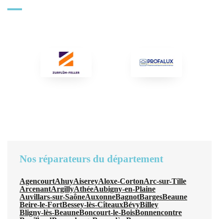
Nos réparateurs du département
Agencourt
Ahuy
Aiserey
Aloxe-Corton
Arc-sur-Tille
Arcenant
Argilly
Athée
Aubigny-en-Plaine
Auvillars-sur-Saône
Auxonne
Bagnot
Barges
Beaune
Beire-le-Fort
Bessey-lès-Cîteaux
Bévy
Billey
Bligny-lès-Beaune
Boncourt-le-Bois
Bonnencontre