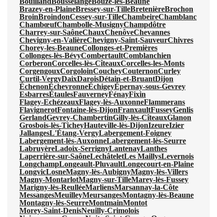
Bouilland
Bousselange
Bouze-lès-Beaune
Brazey-en-Plaine
Bressey-sur-Tille
Bretenière
Brochon
Broin
Broindon
Cessey-sur-Tille
Chambeire
Chamblanc
Chambœuf
Chambolle-Musigny
Champdôtre
Charrey-sur-Saône
Chaux
Chenôve
Chevannes
Chevigny-en-Valière
Chevigny-Saint-Sauveur
Chivres
Chorey-les-Beaune
Collonges-et-Premières
Collonges-lès-Bévy
Combertault
Comblanchien
Corberon
Corcelles-lès-Cîteaux
Corcelles-les-Monts
Corgengoux
Corgoloin
Couchey
Couternon
Curley
Curtil-Vergy
Daix
Darois
Détain-et-Bruant
Dijon
Échenon
Échevronne
Échigey
Épernay-sous-Gevrey
Esbarres
Étaules
Fauverney
Fénay
Fixin
Flagey-Echézeaux
Flagey-lès-Auxonne
Flammerans
Flavignerot
Fontaine-lès-Dijon
Franxault
Fussey
Genlis
Gerland
Gevrey-Chambertin
Gilly-lès-Cîteaux
Glanon
Grosbois-lès-Tichey
Hauteville-lès-Dijon
Izeure
Izier
Jallanges
L'Étang-Vergy
Labergement-Foigney
Labergement-lès-Auxonne
Labergement-lès-Seurre
Labruyère
Ladoix-Serrigny
Lantenay
Lanthes
Laperrière-sur-Saône
Lechâtelet
Les Maillys
Levernois
Longchamp
Longeault-Pluvault
Longecourt-en-Plaine
Longvic
Losne
Magny-lès-Aubigny
Magny-lès-Villers
Magny-Montarlot
Magny-sur-Tille
Marey-lès-Fussey
Marigny-lès-Reullée
Marliens
Marsannay-la-Côte
Messanges
Meuilley
Meursanges
Montagny-lès-Beaune
Montagny-lès-Seurre
Montmain
Montot
Morey-Saint-Denis
Neuilly-Crimolois