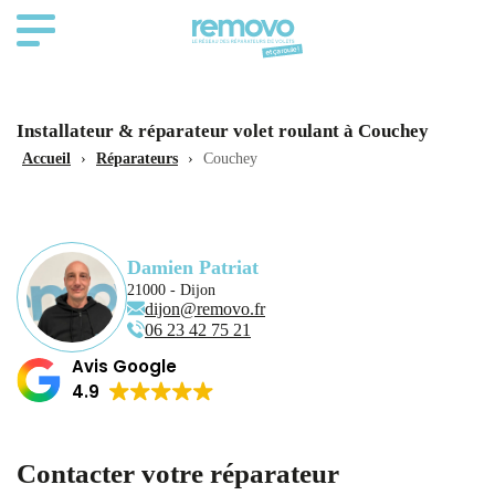
Installateur & réparateur volet roulant à Couchey
Accueil
›
Réparateurs
›
Couchey
Damien Patriat
21000 - Dijon
dijon@removo.fr
06 23 42 75 21
Avis Google
4.9
Contacter votre réparateur