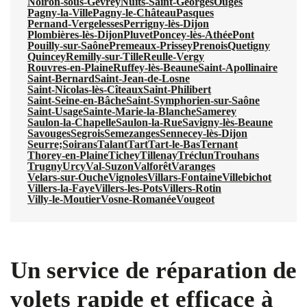
Noiron-sous-Gevrey
Nuits-Saint-Georges
Ouges
Pagny-la-Ville
Pagny-le-Château
Pasques
Pernand-Vergelesses
Perrigny-lès-Dijon
Plombières-lès-Dijon
Pluvet
Poncey-lès-Athée
Pont
Pouilly-sur-Saône
Premeaux-Prissey
Prenois
Quetigny
Quincey
Remilly-sur-Tille
Reulle-Vergy
Rouvres-en-Plaine
Ruffey-lès-Beaune
Saint-Apollinaire
Saint-Bernard
Saint-Jean-de-Losne
Saint-Nicolas-lès-Cîteaux
Saint-Philibert
Saint-Seine-en-Bâche
Saint-Symphorien-sur-Saône
Saint-Usage
Sainte-Marie-la-Blanche
Samerey
Saulon-la-Chapelle
Saulon-la-Rue
Savigny-lès-Beaune
Savouges
Segrois
Semezanges
Sennecey-lès-Dijon
Seurre;
Soirans
Talant
Tart
Tart-le-Bas
Ternant
Thorey-en-Plaine
Tichey
Tillenay
Tréclun
Trouhans
Trugny
Urcy
Val-Suzon
Valforêt
Varanges
Velars-sur-Ouche
Vignoles
Villars-Fontaine
Villebichot
Villers-la-Faye
Villers-les-Pots
Villers-Rotin
Villy-le-Moutier
Vosne-Romanée
Vougeot
Un service de réparation de
volets rapide et efficace à